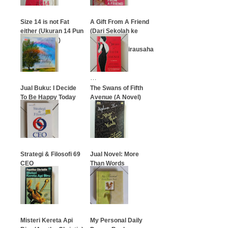
Size 14 is not Fat
A Gift From A Friend
either (Ukuran 14 Pun
(Dari Sekolah ke
Tidak Gemuk)
Dunia Bisnis,
Perjalanan Wirausaha
Saya)
…
…
Jual Buku: I Decide
The Swans of Fifth
To Be Happy Today
Avenue (A Novel)
(Lely Aprilia)
…
…
Strategi & Filosofi 69
Jual Novel: More
CEO
Than Words
…
…
Misteri Kereta Api
My Personal Daily