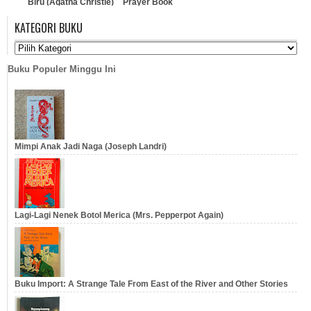
Biru (Agatha Christie)
Prayer Book
KATEGORI BUKU
…
…
Buku Populer Minggu Ini
Mimpi Anak Jadi Naga (Joseph Landri)
Lagi-Lagi Nenek Botol Merica (Mrs. Pepperpot Again)
Buku Import: A Strange Tale From East of the River and Other Stories