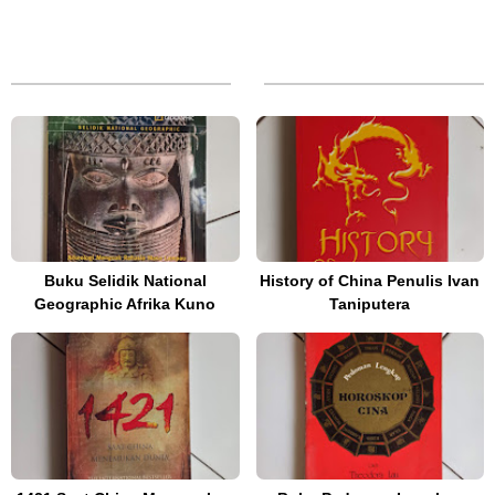
Buku Selidik National
History of China Penulis Ivan
Geographic Afrika Kuno
Taniputera