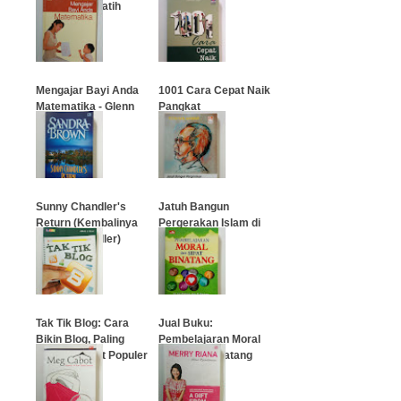
Orangtua Pelatih
Emosi)
…
…
Mengajar Bayi Anda
1001 Cara Cepat Naik
Matematika - Glenn
Pangkat
Doman
…
…
Sunny Chandler's
Jatuh Bangun
Return (Kembalinya
Pergerakan Islam di
Sunny Chandler)
Indonesia
…
…
Tak Tik Blog: Cara
Jual Buku:
Bikin Blog, Paling
Pembelajaran Moral
Tokcer, Cepat Populer
dari Sifat Binatang
…
…