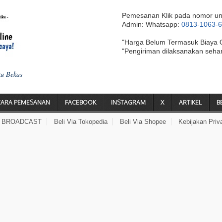
Pemesanan Klik pada nomor un
Admin: Whatsapp:
0813-1063-
"Harga Belum Termasuk Biaya 
"Pengiriman dilaksanakan seha
ku Bekas
CARA PEMESANAN
FACEBOOK
INSTAGRAM
X
ARTIKEL
B
A BROADCAST
Beli Via Tokopedia
Beli Via Shopee
Kebijakan Priv