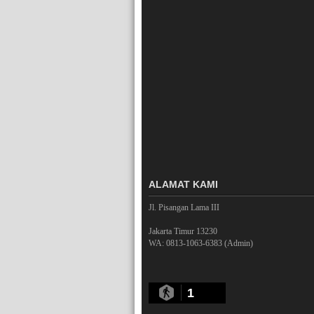
ALAMAT KAMI
Jl. Pisangan Lama III
Jakarta Timur 13230
WA: 0813-1063-6383 (Admin)
1