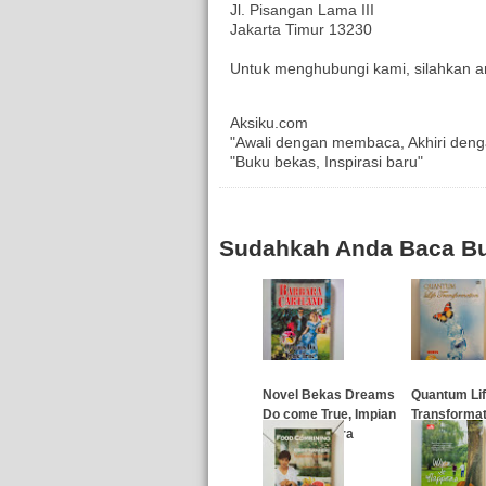
Jl. Pisangan Lama III
Jakarta Timur 13230
Untuk menghubungi kami, silahkan an
Aksiku.com
"Awali dengan membaca, Akhiri deng
"Buku bekas, Inspirasi baru"
Sudahkah Anda Baca Bu
Novel Bekas Dreams
Quantum Li
Do come True, Impian
Transformat
Cinta (Barbara
W. Gunawan
Cartland)
…