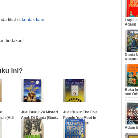
da lihat di
kontak kami
.
Lagi-La
Again)
an tindakan!"
Dunia N
Kuantu
ku ini?
Buku Im
and Oth
fe
Jual Buku: 24 Misteri
Jual Buku: The Five
ion (Adi
Aneh Di Dunia (Geeta
People You Meet In
)
Lal Sahai)
Heaven (Meniti
Adam B
Bianglala)
…