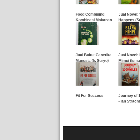
…
Food Combining:
Jual Novel: 
Kombinasi Makanan
Happens (Sa
Serasi
Terjadi)
…
…
Jual Buku: Genetika
Jual Novel: 
Manusia (Ir. Suryo)
Mimpi (Isma
…
…
Fit For Success
Journey of 
- Ian Strach
…
…