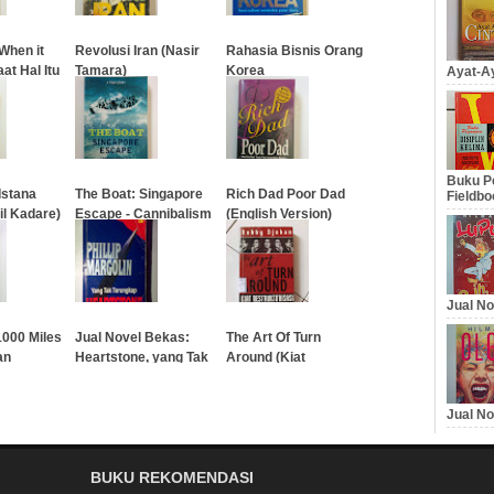
…
When it
Revolusi Iran (Nasir
Rahasia Bisnis Orang
at Hal Itu
Tamara)
Korea
Ayat-Ay
…
…
Buku Pe
Istana
The Boat: Singapore
Rich Dad Poor Dad
Fieldbo
il Kadare)
Escape - Cannibalism
(English Version)
at Sea
…
…
Jual No
1000 Miles
Jual Novel Bekas:
The Art Of Turn
an
Heartstone, yang Tak
Around (Kiat
Terungkap
Restrukturisasi)
Jual No
…
…
BUKU REKOMENDASI