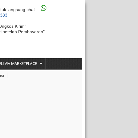
tuk langsung chat
:
6383
Ongkos Kirim"
ri setelah Pembayaran"
ELI VIA MARKETPLACE
asi