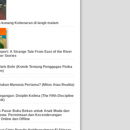
-kunang Kebenaran di langit malam
port: A Strange Tale From East of the River
er Stories
iels Bohr (Komik Tentang Penggagas Fisika
m)
ukan Manusia Pertama? (Mitos Atau Realita)
gangan: Disiplin Kelima (The Fifth Discipline
ok)
is Pasar Buku Bekas untuk Anak Muda dan
swa: Permintaan dan Kecenderungan
 Online dan Offline
at Cinta Penulis Habiburrahman El Shirazy