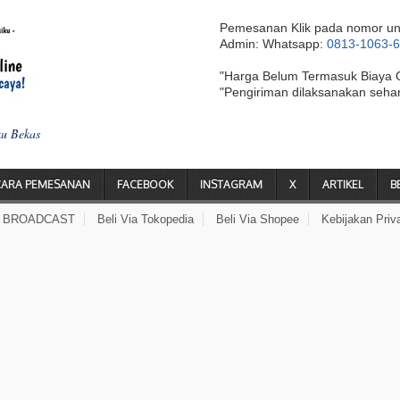
Pemesanan Klik pada nomor un
Admin: Whatsapp:
0813-1063-
"Harga Belum Termasuk Biaya 
"Pengiriman dilaksanakan seha
ku Bekas
CARA PEMESANAN
FACEBOOK
INSTAGRAM
X
ARTIKEL
B
A BROADCAST
Beli Via Tokopedia
Beli Via Shopee
Kebijakan Priv