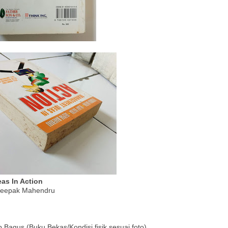
as In Action
, Deepak Mahendru
p Bagus (Buku Bekas/Kondisi fisik sesuai foto)