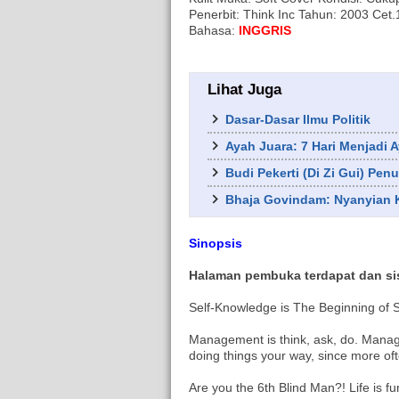
Penerbit: Think Inc Tahun: 2003 Cet.
Bahasa:
INGGRIS
Lihat Juga
Dasar-Dasar Ilmu Politik
Ayah Juara: 7 Hari Menjadi 
Budi Pekerti (Di Zi Gui) Penu
Bhaja Govindam: Nyanyian 
Sinopsis
Halaman pembuka terdapat dan si
Self-Knowledge is The Beginning of 
Management is think, ask, do. Manage
doing things your way, since more of
Are you the 6th Blind Man?! Life is f