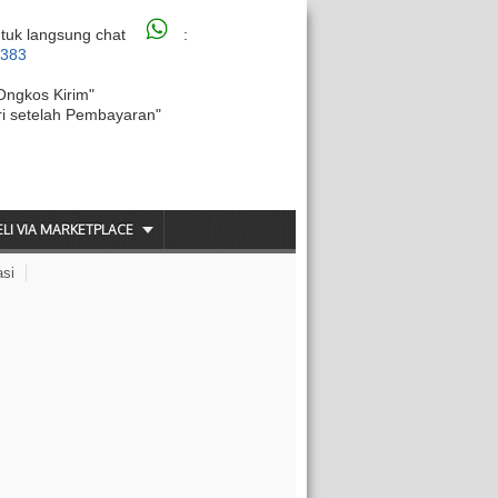
tuk langsung chat
:
6383
Ongkos Kirim"
ri setelah Pembayaran"
ELI VIA MARKETPLACE
asi