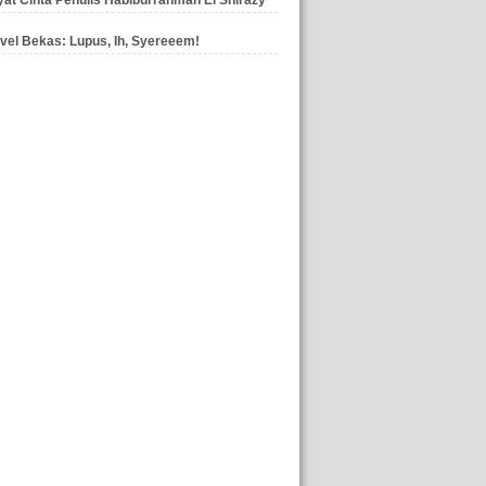
vel Bekas: Lupus, Ih, Syereeem!