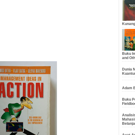
Kunang
Buku Im
and Oth
Dunia N
Kuantu
Adam B
Buku Pe
Fieldbo
Analis
Mahasi
Belanja
Ayat-Ay