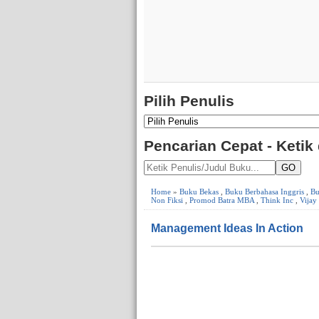
Pilih Penulis
Pencarian Cepat - Ketik
GO
Home
»
Buku Bekas
,
Buku Berbahasa Inggris
,
Bu
Non Fiksi
,
Promod Batra MBA
,
Think Inc
,
Vijay
Management Ideas In Action