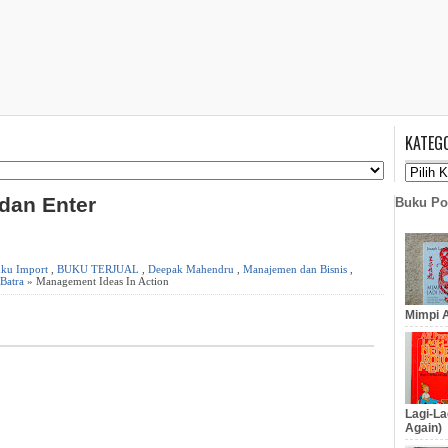
KATEG
 dan Enter
Buku Po
ku Import
,
BUKU TERJUAL
,
Deepak Mahendru
,
Manajemen dan Bisnis
,
 Batra
» Management Ideas In Action
Mimpi A
Lagi-La
Again)