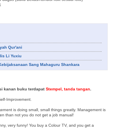
1
Ayah Qur'ani
lis Li Yuxiu
Kebijaksanaan Sang Mahaguru Shankara
si kanan buku terdapat
Stempel, tanda tangan
.
Self-Improvement.
ment is doing small, small things greatly. Management is
ten than not you do not get a job manual!
unny, very funny! You buy a Colour TV, and you get a