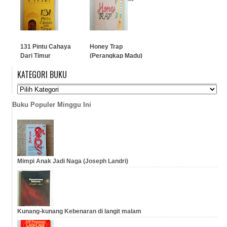
…
…
131 Pintu Cahaya
Honey Trap
Dari Timur
(Perangkap Madu)
Penulis Julie Cohen
KATEGORI BUKU
…
…
Buku Populer Minggu Ini
Mimpi Anak Jadi Naga (Joseph Landri)
Kunang-kunang Kebenaran di langit malam