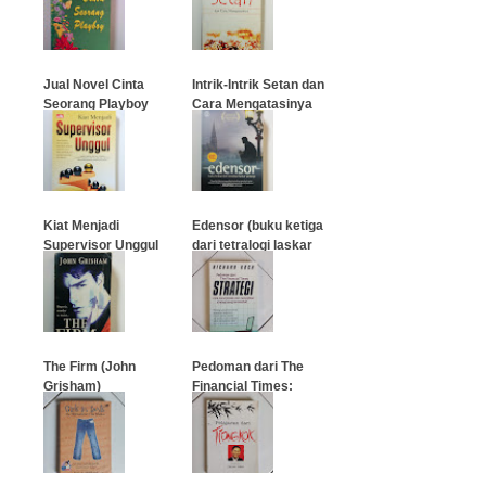
Jual Novel Cinta
Intrik-Intrik Setan dan
Seorang Playboy
Cara Mengatasinya
…
…
Kiat Menjadi
Edensor (buku ketiga
Supervisor Unggul
dari tetralogi laskar
pelangi)
…
…
The Firm (John
Pedoman dari The
Grisham)
Financial Times:
Strategi
…
…