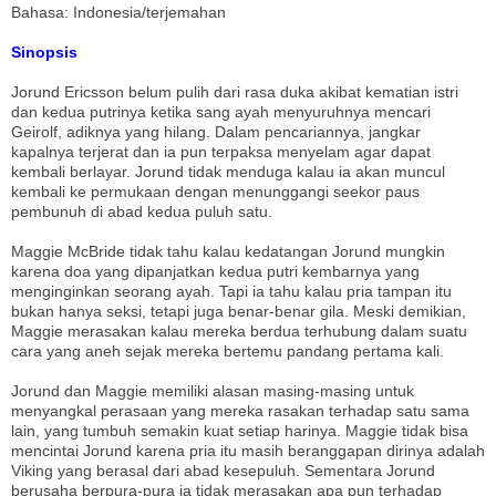
Bahasa: Indonesia/terjemahan
Sinopsis
Jorund Ericsson belum pulih dari rasa duka akibat kematian istri
dan kedua putrinya ketika sang ayah menyuruhnya mencari
Geirolf, adiknya yang hilang. Dalam pencariannya, jangkar
kapalnya terjerat dan ia pun terpaksa menyelam agar dapat
kembali berlayar. Jorund tidak menduga kalau ia akan muncul
kembali ke permukaan dengan menunggangi seekor paus
pembunuh di abad kedua puluh satu.
Maggie McBride tidak tahu kalau kedatangan Jorund mungkin
karena doa yang dipanjatkan kedua putri kembarnya yang
menginginkan seorang ayah. Tapi ia tahu kalau pria tampan itu
bukan hanya seksi, tetapi juga benar-benar gila. Meski demikian,
Maggie merasakan kalau mereka berdua terhubung dalam suatu
cara yang aneh sejak mereka bertemu pandang pertama kali.
Jorund dan Maggie memiliki alasan masing-masing untuk
menyangkal perasaan yang mereka rasakan terhadap satu sama
lain, yang tumbuh semakin kuat setiap harinya. Maggie tidak bisa
mencintai Jorund karena pria itu masih beranggapan dirinya adalah
Viking yang berasal dari abad kesepuluh. Sementara Jorund
berusaha berpura-pura ia tidak merasakan apa pun terhadap