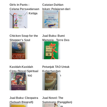
Girls in Pants :
Catatan Dahlan
Celana Persaudaraan
Iskan: Pelajaran dari
Musim Panas Ketiga
Tiongkok
…
…
Chicken Soup for the
Jual Buku: Bumi
Shopper's Soul
Manusia - Terre Des
Hommes
…
…
Kasidah-Kasidah
Petunjuk TAO Untuk
Cinta (Novel Spiritual
Keberhasilan
Keajaiban Cinta)
Kekuatan Tim
…
…
Jual Buku: Cleopatra
Jual Novel: The
(Sebuah Biografi)
Summons (Panggilan)
- John Grisham