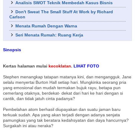
Analisis SWOT Teknik Membedah Kasus Bisnis
Don't Sweat The Small Stuff At Work by Richard
Carlson
Menata Rumah Dengan Warna
Seri Menata Rumah: Ruang Kerja
Sinopsis
Kertas halaman mulai
kecoklatan
.
LIHAT FOTO
Stephen menangkap tatapan matanya kini, dan mengangguk. Jane
selalu menyertai Burton Hall setiap hari. Mungkinka seorang pria
yang emosional dan mudah termakan bujuk rayu, betapa pun
cemerlang otaknya, berdekat- dekat dari hari ke hari dengan si
cantik, dan tidak jatuh cinta padanya?
Pembelahan atom berhasil diupayakan dan suatu jaman baru
terkuak sudah. Apa yang akan terjadi dengan adanya senjata
pamungkas yang tak beratara kedahsyatan dan daya hancurnya?
Surgakah ini atau neraka?