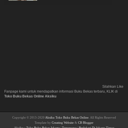
Silahkan Like
Fanpage kami untuk mendapatkan informasi Buku Bekas terbaru, KLIK di
Toko Buku Bekas Online Aksiku
Copyright © 2013-2020
Aksiku Toko Buku Bekas Online
. All Rights Reserved
Template by
Creating Website
&
CB Blogger
Aksiku :
Toko Buku Bekas Jakarta
|
Terpercaya
|
Berlokasi Di Jakarta Timur