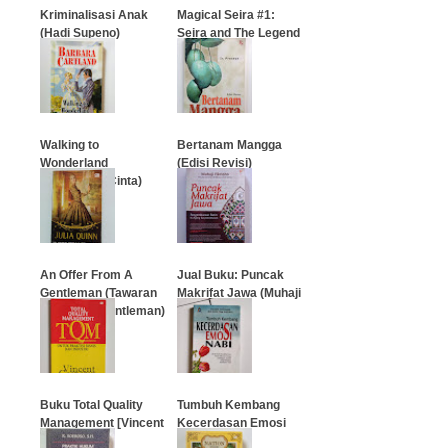
Kriminalisasi Anak
Magical Seira #1:
(Hadi Supeno)
Seira and The Legend
of Madriva
…
…
Walking to
Bertanam Mangga
Wonderland
(Edisi Revisi)
(Perjalanan Cinta)
…
…
An Offer From A
Jual Buku: Puncak
Gentleman (Tawaran
Makrifat Jawa (Muhaji
Dari Sang Gentleman)
Fikriono)
…
…
Buku Total Quality
Tumbuh Kembang
Management [Vincent
Kecerdasan Emosi
Gaspersz]
Nabi