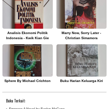
Analisis Ekonomi Politik
Marry Now, Sorry Later -
Indonesia - Kwik Kian Gie
Christian Simamora
Sphere By Michael Crichton
Buku Harian Keluarga Kiri
Buku Terkait:
Empress A Novel by Evelyn McCune