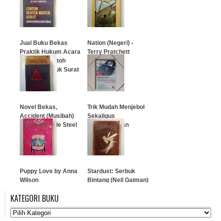
…
…
Jual Buku Bekas
Nation (Negeri) -
Praktik Hukum Acara
Terry Pratchett
Perdata: Contoh
Bentuk-Bentuk Surat
…
…
Novel Bekas,
Trik Mudah Menjebol
Accident (Musibah)
Sekaligus
Karya Danielle Steel
Mengamankan
Password
…
…
Puppy Love by Anna
Stardust: Serbuk
Wilson
Bintang (Neil Gaiman)
KATEGORI BUKU
…
…