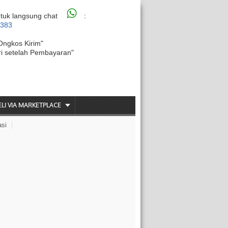
tuk langsung chat
:
6383
Ongkos Kirim"
ri setelah Pembayaran"
ELI VIA MARKETPLACE
asi