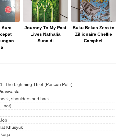
i Aura
Journey To My Past
Buku Bekas Zero to
cepat
Lives Nathalia
Zillionaire Chellie
tungan
Sunaidi
Campbell
da
 The Lightning Thief (Pencuri Petir)
Wiraswasta
 neck, shoulders and back
..not)
 Job
lat Khusyuk
kerja