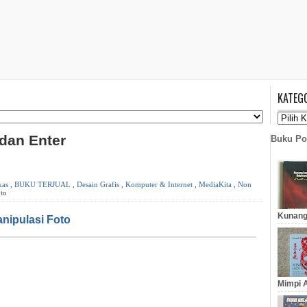
KATEG
 dan Enter
Buku Po
kas
,
BUKU TERJUAL
,
Desain Grafis
,
Komputer & Internet
,
MediaKita
,
Non
oto
Kunang
anipulasi Foto
Mimpi A