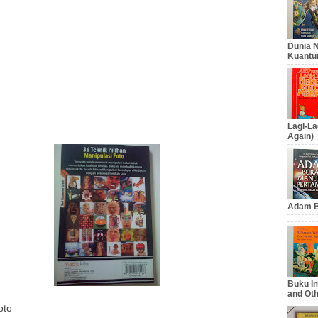
Dunia N
Kuantu
Lagi-La
Again)
Adam B
Buku Im
and Oth
oto