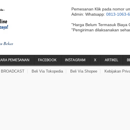
Pemesanan Klik pada nomor un
Admin: Whatsapp:
0813-1063-
"Harga Belum Termasuk Biaya 
"Pengiriman dilaksanakan seha
ku Bekas
CARA PEMESANAN
FACEBOOK
INSTAGRAM
X
ARTIKEL
B
A BROADCAST
Beli Via Tokopedia
Beli Via Shopee
Kebijakan Priv