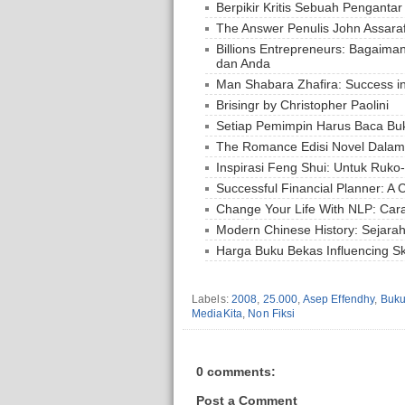
Berpikir Kritis Sebuah Pengantar
The Answer Penulis John Assara
Billions Entrepreneurs: Bagaim
dan Anda
Man Shabara Zhafira: Success in 
Brisingr by Christopher Paolini
Setiap Pemimpin Harus Baca Buk
The Romance Edisi Novel Dalam
Inspirasi Feng Shui: Untuk Ruk
Successful Financial Planner: 
Change Your Life With NLP: Ca
Modern Chinese History: Sejara
Harga Buku Bekas Influencing Ski
Labels:
2008
,
25.000
,
Asep Effendhy
,
Buku
MediaKita
,
Non Fiksi
0 comments:
Post a Comment