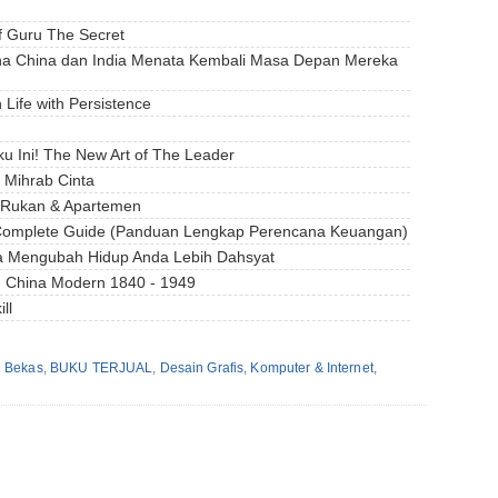
f Guru The Secret
ana China dan India Menata Kembali Masa Depan Mereka
Life with Persistence
u Ini! The New Art of The Leader
 Mihrab Cinta
o-Rukan & Apartemen
A Complete Guide (Panduan Lengkap Perencana Keuangan)
ra Mengubah Hidup Anda Lebih Dahsyat
h China Modern 1840 - 1949
ll
 Bekas
,
BUKU TERJUAL
,
Desain Grafis
,
Komputer & Internet
,