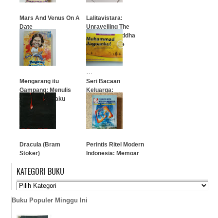
Mars And Venus On A
Lalitavistara:
Date
Unravelling The
Reliefs of Buddha
Gotama's Life
…
(Borobudur)
…
Mengarang itu
Seri Bacaan
Gampang: Menulis
Keluarga:
Skenario & Laku
Muhammad
Jagoanku!
…
…
Dracula (Bram
Perintis Ritel Modern
Stoker)
Indonesia: Memoar
Pendiri Grup Hero
KATEGORI BUKU
…
…
Buku Populer Minggu Ini