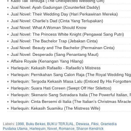
Kado Tak Terduga (The Unexpected Wedding Gift)
Jual Novel: Ayah Gadungan (Counterfeit Daddy)
Jual Novel: Their Wedding Day (Hari Perkawinan Mereka)
Jual Novel: Charlie's Dad (Cinta Yang Terlupakan)
Jual Novel: What A Woman Should Know
Jual Novel: The Princess White Knight (Pengawal Sang Putri)
Jual Novel: The Bachelor Trap (Jebakan Cinta)
Jual Novel: Beauty and The Bachelor (Permainan Cinta)
Jual Novel: Desperado (Sang Penantang Maut)
Affaire Royale (Kenangan Yang Hilang)
Harlequin: Kekasih Rafaello - Rafaello's Mistress
Harlequin: Pernikahan Sang Calon Raja (The Royal Wedding Nig
Harlequin: Tergoda Kekasih Masa Lalu (Enticed By His Forgotten
Harlequin: Suara Hati Coreen (Swept Off Her Stilettos)
Harlequin: Skenario Sang Sutradara Italia (The Powerful Italian
Harlequin: Cinta Bersemi di Italia (The Italian's Christmas Miracle
Harlequin: Kekasih Suamiku (The Mistress Wife)
Labels:
1998
,
Buku Bekas
,
BUKU TERJUAL
,
Dewasa
,
Fiksi
,
Gramedia
Pustaka Utama
,
Harlequin
,
Novel
,
Romance
,
Sharon Kendrick