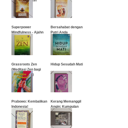
pelawan kanker
Bythell
payudara
…
…
Superpower
Bersahabat dengan
Mindfulness - Ajahn
Putri Anda
Brahm
…
…
Grassroots Zen
Hidup Sesudah Mati
(Meditasi Zen bagi
Setiap Orang)
…
…
Prabowo: Kembalikan
Kerang Memanggil
Indonesia!
Angin: Kumpulan
Cerpen
…
…