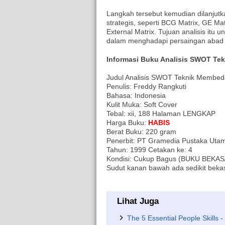
Langkah tersebut kemudian dilanju
strategis, seperti BCG Matrix, GE Mat
External Matrix. Tujuan analisis itu 
dalam menghadapi persaingan abad k
Informasi Buku Analisis SWOT Te
Judul Analisis SWOT Teknik Membed
Penulis: Freddy Rangkuti
Bahasa: Indonesia
Kulit Muka: Soft Cover
Tebal: xii, 188 Halaman LENGKAP
Harga Buku:
HABIS
Berat Buku: 220 gram
Penerbit: PT Gramedia Pustaka Uta
Tahun: 1999 Cetakan ke: 4
Kondisi: Cukup Bagus (BUKU BEKAS/O
Sudut kanan bawah ada sedikit beka
Lihat Juga
The 5 Essential People Skills 