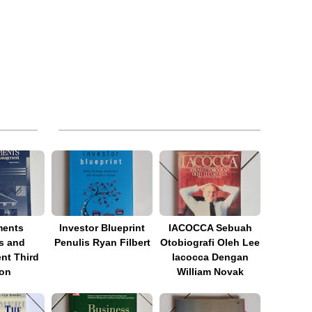
ments
Investor Blueprint
IACOCCA Sebuah
s and
Penulis Ryan Filbert
Otobiografi Oleh Lee
t Third
Iacocca Dengan
ion
William Novak