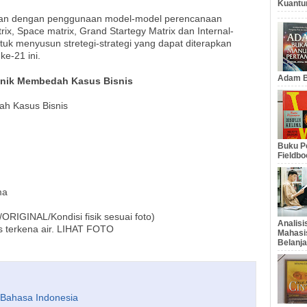
Kuantu
tkan dengan penggunaan model-model perencanaan
rix, Space matrix, Grand Startegy Matrix dan Internal-
untuk menyusun stretegi-strategi yang dapat diterapkan
e-21 ini.
Adam B
knik Membedah Kasus Bisnis
ah Kasus Bisnis
Buku Pe
Fieldbo
ma
RIGINAL/Kondisi fisik sesuai foto)
Analis
s terkena air. LIHAT FOTO
Mahasi
Belanja
- Bahasa Indonesia