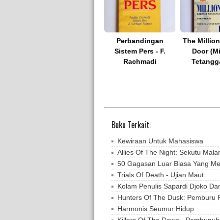
Perbandingan
The Million
Sistem Pers - F.
Door (Mi
Rachmadi
Tetangga
Buku Terkait:
Kewiraan Untuk Mahasiswa
Allies Of The Night: Sekutu Mal
50 Gagasan Luar Biasa Yang M
Trials Of Death - Ujian Maut
Kolam Penulis Sapardi Djoko D
Hunters Of The Dusk: Pemburu 
Harmonis Seumur Hidup
Killers Of The Dawn - Pembunuh