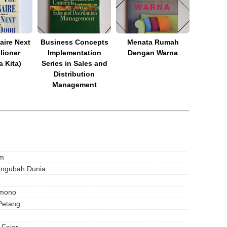
aire Next
Business Concepts
Menata Rumah
lioner
Implementation
Dengan Warna
 Kita)
Series in Sales and
Distribution
Management
am
engubah Dunia
amono
Petang
 Fajar