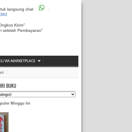
tuk langsung chat
:
6383
Ongkos Kirim"
ri setelah Pembayaran"
ELI VIA MARKETPLACE
asi
ORI BUKU
puler Minggu Ini