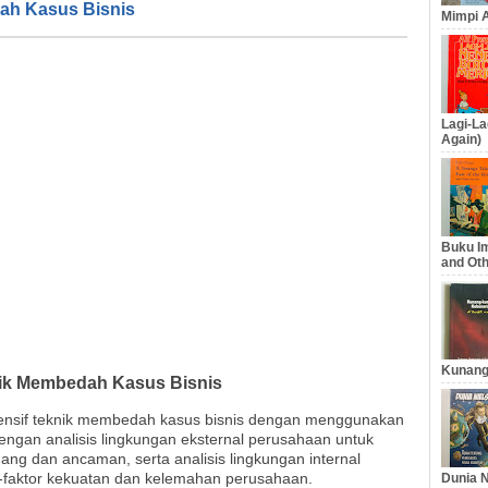
ah Kasus Bisnis
Mimpi A
Lagi-La
Again)
Buku Im
and Oth
Kunang
nik Membedah Kasus Bisnis
nsif teknik membedah kasus bisnis dengan menggunakan
dengan analisis lingkungan eksternal perusahaan untuk
uang dan ancaman, serta analisis lingkungan internal
-faktor kekuatan dan kelemahan perusahaan.
Dunia N