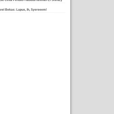
vel Bekas: Lupus, Ih, Syereeem!