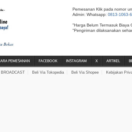
Pemesanan Klik pada nomor un
Admin: Whatsapp:
0813-1063-
"Harga Belum Termasuk Biaya 
"Pengiriman dilaksanakan seha
ku Bekas
CARA PEMESANAN
FACEBOOK
INSTAGRAM
X
ARTIKEL
B
A BROADCAST
Beli Via Tokopedia
Beli Via Shopee
Kebijakan Priv