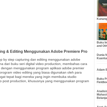
Kunang
Buku Im
and Oth
ring & Editing Menggunakan Adobe Premiere Pro
Dunia N
Kuantu
Step by step capturing dan editing menggunakan adobe
 dari buku seri digital video production, membahas cara
ital dengan menggunakan program aplikasi adobe premier
Adam B
 program video editing yang biasa digunakan oleh para
sangat tepat bagi mereka yang ingin membuka studio
Buku Pe
udio post production, khususnya yang menggunakan program
Fieldbo
Analis
Mahasi
Belanja
Ayat-Ay