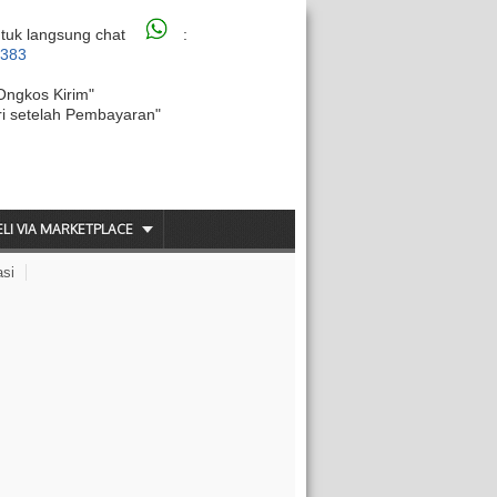
tuk langsung chat
:
6383
Ongkos Kirim"
ri setelah Pembayaran"
ELI VIA MARKETPLACE
asi