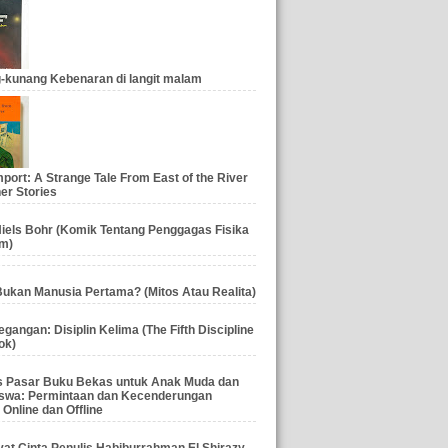
-kunang Kebenaran di langit malam
port: A Strange Tale From East of the River
er Stories
iels Bohr (Komik Tentang Penggagas Fisika
m)
ukan Manusia Pertama? (Mitos Atau Realita)
gangan: Disiplin Kelima (The Fifth Discipline
ok)
is Pasar Buku Bekas untuk Anak Muda dan
swa: Permintaan dan Kecenderungan
 Online dan Offline
at Cinta Penulis Habiburrahman El Shirazy