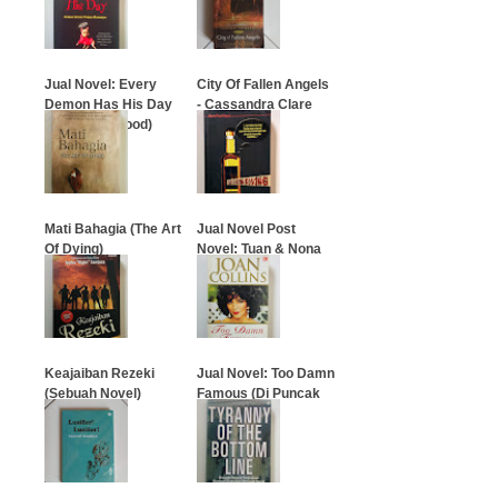
…
…
Jual Novel: Every
City Of Fallen Angels
Demon Has His Day
- Cassandra Clare
(Cara Lockwood)
…
…
Mati Bahagia (The Art
Jual Novel Post
Of Dying)
Novel: Tuan & Nona
Kosong
…
…
Keajaiban Rezeki
Jual Novel: Too Damn
(Sebuah Novel)
Famous (Di Puncak
Ketenaran)
…
…