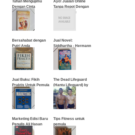
Tuhan Mengujimu
Ayo! Jualan Online
Dengan Cinta
Tanpa Repot Dengan
Dropshipping
…
…
Bersahabat dengan
Jual Novel:
Putri Anda
Siddhartha - Hermann
Hesse
…
…
Jual Buku: Fikih
The Dead Lifeguard
Praktis Untuk Pemula
(Hantu Lifeguard) by
R.L. Stine
…
…
Marketing Edisi Baru
Tips Fitness untuk
Penulis Ali Hasan
pemula