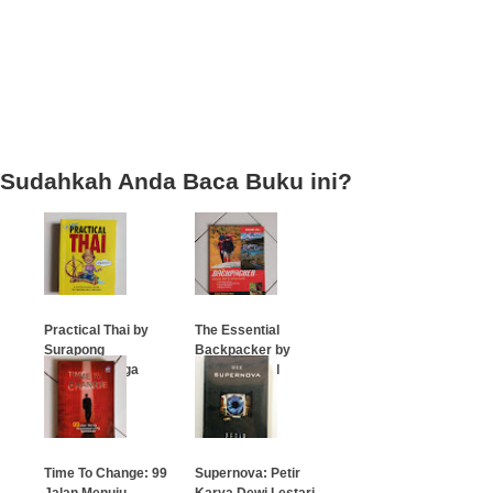
Sudahkah Anda Baca Buku ini?
Practical Thai by
The Essential
Surapong
Backpacker by
Kanchananaga
Adrienne Hall
…
…
Time To Change: 99
Supernova: Petir
Jalan Menuju
Karya Dewi Lestari