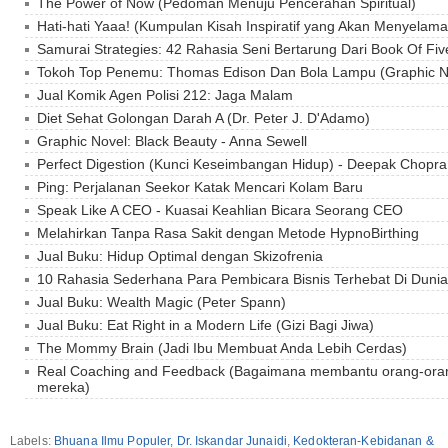
The Power of Now (Pedoman Menuju Pencerahan Spiritual)
Hati-hati Yaaa! (Kumpulan Kisah Inspiratif yang Akan Menyelam
Samurai Strategies: 42 Rahasia Seni Bertarung Dari Book Of Fi
Tokoh Top Penemu: Thomas Edison Dan Bola Lampu (Graphic N
Jual Komik Agen Polisi 212: Jaga Malam
Diet Sehat Golongan Darah A (Dr. Peter J. D'Adamo)
Graphic Novel: Black Beauty - Anna Sewell
Perfect Digestion (Kunci Keseimbangan Hidup) - Deepak Chopra
Ping: Perjalanan Seekor Katak Mencari Kolam Baru
Speak Like A CEO - Kuasai Keahlian Bicara Seorang CEO
Melahirkan Tanpa Rasa Sakit dengan Metode HypnoBirthing
Jual Buku: Hidup Optimal dengan Skizofrenia
10 Rahasia Sederhana Para Pembicara Bisnis Terhebat Di Dunia
Jual Buku: Wealth Magic (Peter Spann)
Jual Buku: Eat Right in a Modern Life (Gizi Bagi Jiwa)
The Mommy Brain (Jadi Ibu Membuat Anda Lebih Cerdas)
Real Coaching and Feedback (Bagaimana membantu orang-oran
mereka)
Labels:
Bhuana Ilmu Populer
,
Dr. Iskandar Junaidi
,
Kedokteran-Kebidanan &