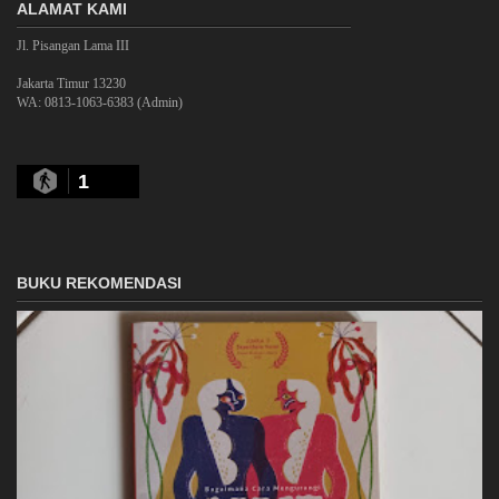
ALAMAT KAMI
Jl. Pisangan Lama III
Jakarta Timur 13230
WA: 0813-1063-6383 (Admin)
1
BUKU REKOMENDASI