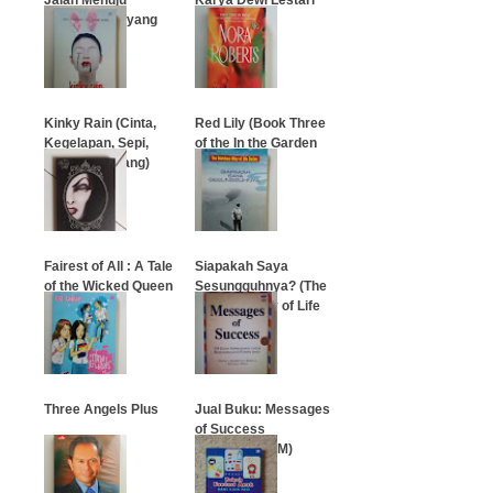
Kesuksesan yang
Spektakuler
…
…
Kinky Rain (Cinta,
Red Lily (Book Three
Kegelapan, Sepi,
of the In the Garden
Bayang-Bayang)
Trilogy)
…
…
Fairest of All : A Tale
Siapakah Saya
of the Wicked Queen
Sesungguhnya? (The
Bamboo Way of Life
Series)
…
…
Three Angels Plus
Jual Buku: Messages
of Success
(Zaenuddin HM)
…
…