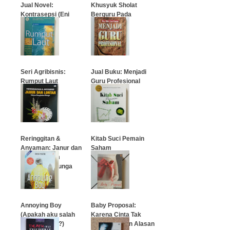
Jual Novel:
Khusyuk Sholat
Kontrasepsi (Eni
Berguru Pada
Martini)
Rasulullah
…
…
Seri Agribisnis:
Jual Buku: Menjadi
Rumput Laut
Guru Profesional
…
…
Reringgitan &
Kitab Suci Pemain
Anyaman: Janur dan
Saham
Lontar Dalam
Rangkaian Bunga
…
…
Annoying Boy
Baby Proposal:
(Apakah aku salah
Karena Cinta Tak
mengenalmu?)
Membutuhkan Alasan