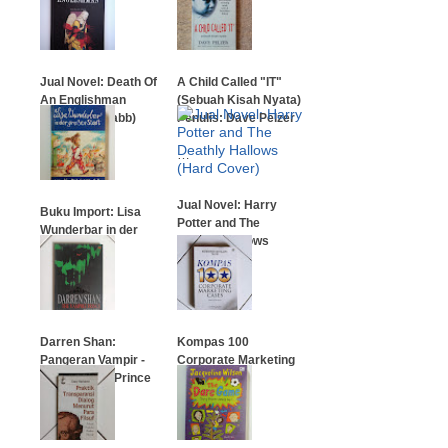
…
…
Jual Novel: Death Of
A Child Called "IT"
An Englishman
(Sebuah Kisah Nyata)
(Magdalen Nabb)
Penulis: Dave Pelzer
…
…
Jual Novel: Harry
Buku Import: Lisa
Potter and The
Wunderbar in der
Deathly Hallows
groben Stadt
(Hard Cover)
…
…
Darren Shan:
Kompas 100
Pangeran Vampir -
Corporate Marketing
The Vampire Prince
Cases
…
…