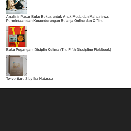
Analisis Pasar Buku Bekas untuk Anak Muda dan Mahasiswa:
Permintaan dan Kecenderungan Belanja Online dan Offline
Buku Pegangan: Disiplin Kelima (The Fifth Discipline Fieldbook)
Twivortiare 2 by Ika Natassa