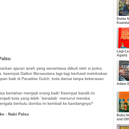
Dunia N
Kuantu
Lagi-La
Again)
Palsu
arkan ajaran aneh yang senantiasa diikuti oleh si polos,
ula, keempat Dalton Bersaudara lagi-lagi berhasil meloloskan
dupan baik di Paradise Gulch, kota damai tanpa kekerasan
Adam B
isa bertahan menjadi orang baik! Keempat bandit ini
njadi kota yang lebih `beradab` menurut mereka.
erigala berbulu domba ini kembali ke kandangnya?
ke : Nabi Palsu
Buku Im
and Oth