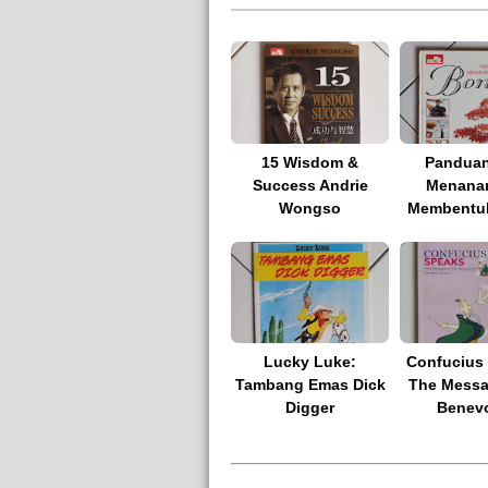
15 Wisdom &
Panduan
Success Andrie
Menana
Wongso
Membentuk
Lucky Luke:
Confucius 
Tambang Emas Dick
The Messaj
Digger
Benevo