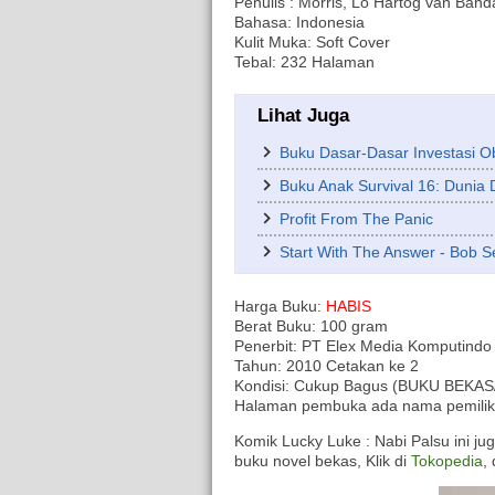
Penulis : Morris, Lo Hartog van Band
Bahasa: Indonesia
Kulit Muka: Soft Cover
Tebal: 232 Halaman
Lihat Juga
Buku Dasar-Dasar Investasi Ob
Buku Anak Survival 16: Dunia 
Profit From The Panic
Start With The Answer - Bob S
Harga Buku:
HABIS
Berat Buku: 100 gram
Penerbit: PT Elex Media Komputindo
Tahun: 2010 Cetakan ke 2
Kondisi: Cukup Bagus (BUKU BEKAS/Ori
Halaman pembuka ada nama pemilik
Komik Lucky Luke : Nabi Palsu ini ju
buku novel bekas, Klik di
Tokopedia
,