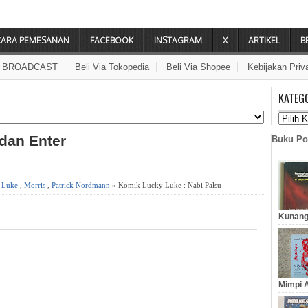
CARA PEMESANAN
FACEBOOK
INSTAGRAM
X
ARTIKEL
B
A BROADCAST
Beli Via Tokopedia
Beli Via Shopee
Kebijakan Priv
KATEG
 dan Enter
Buku Po
 Luke
,
Morris
,
Patrick Nordmann
» Komik Lucky Luke : Nabi Palsu
u
Kunang
Mimpi A