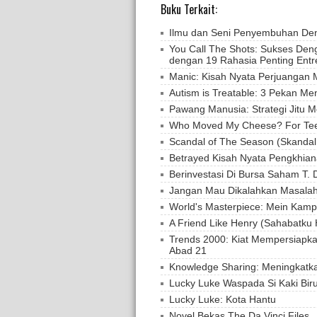
Buku Terkait:
Ilmu dan Seni Penyembuhan Deng
You Call The Shots: Sukses Den
dengan 19 Rahasia Penting Entr
Manic: Kisah Nyata Perjuangan 
Autism is Treatable: 3 Pekan Me
Pawang Manusia: Strategi Jitu
Who Moved My Cheese? For Te
Scandal of The Season (Skandal
Betrayed Kisah Nyata Pengkhian
Berinvestasi Di Bursa Saham T. 
Jangan Mau Dikalahkan Masalah
World's Masterpiece: Mein Kamp
A Friend Like Henry (Sahabatku 
Trends 2000: Kiat Mempersiapk
Abad 21
Knowledge Sharing: Meningkatk
Lucky Luke Waspada Si Kaki Bir
Lucky Luke: Kota Hantu
Novel Bekas The Da Vinci Files