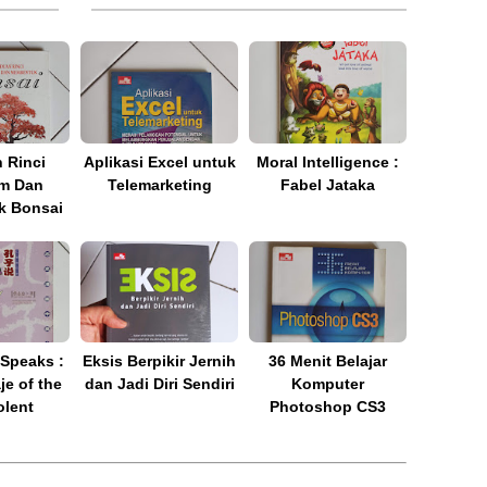
 Rinci
Aplikasi Excel untuk
Moral Intelligence :
m Dan
Telemarketing
Fabel Jataka
 Bonsai
Speaks :
Eksis Berpikir Jernih
36 Menit Belajar
e of the
dan Jadi Diri Sendiri
Komputer
lent
Photoshop CS3