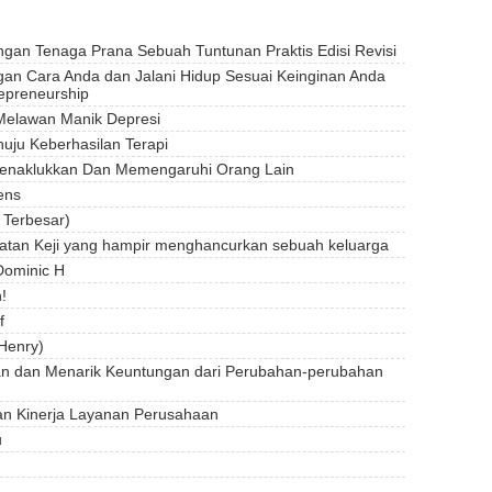
an Tenaga Prana Sebuah Tuntunan Praktis Edisi Revisi
gan Cara Anda dan Jalani Hidup Sesuai Keinginan Anda
epreneurship
Melawan Manik Depresi
nuju Keberhasilan Terapi
 Menaklukkan Dan Memengaruhi Orang Lain
ens
 Terbesar)
atan Keji yang hampir menghancurkan sebuah keluarga
Dominic H
!
f
Henry)
an dan Menarik Keuntungan dari Perubahan-perubahan
an Kinerja Layanan Perusahaan
u