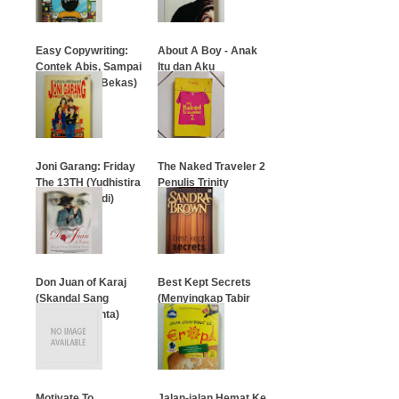
Easy Copywriting:
About A Boy - Anak
Contek Abis, Sampai
Itu dan Aku
Laris! (Buku Bekas)
…
…
Joni Garang: Friday
The Naked Traveler 2
The 13TH (Yudhistira
Penulis Trinity
ANM Massardi)
…
…
Don Juan of Karaj
Best Kept Secrets
(Skandal Sang
(Menyingkap Tabir
Petualang Cinta)
Kelam)
…
…
Motivate To
Jalan-jalan Hemat Ke