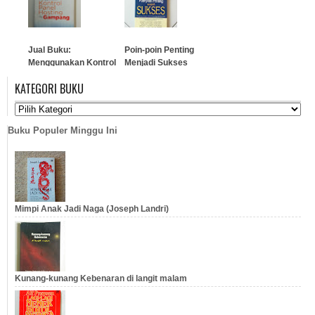
…
…
Jual Buku:
Poin-poin Penting
Menggunakan Kontrol
Menjadi Sukses
Panel Hosting itu
KATEGORI BUKU
Gampang
…
…
Buku Populer Minggu Ini
Mimpi Anak Jadi Naga (Joseph Landri)
Kunang-kunang Kebenaran di langit malam