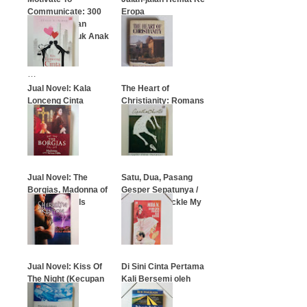
Communicate: 300
Eropa
Permainan dan
Aktivitas untuk Anak
…
Autis
…
Jual Novel: Kala
The Heart of
Lonceng Cinta
Christianity: Romans
Berdentang
1 To 8
…
…
Jual Novel: The
Satu, Dua, Pasang
Borgias, Madonna of
Gesper Sepatunya /
the Seven Hills
One, Two, Buckle My
Shoe
…
…
Jual Novel: Kiss Of
Di Sini Cinta Pertama
The Night (Kecupan
Kali Bersemi oleh
Malam)
Mira W