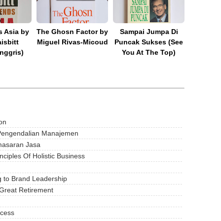
 Asia by
The Ghosn Factor by
Sampai Jumpa Di
isbitt
Miguel Rivas-Micoud
Puncak Sukses (See
nggris)
You At The Top)
ion
 Pengendalian Manajemen
asaran Jasa
iples Of Holistic Business
g to Brand Leadership
 Great Retirement
ccess