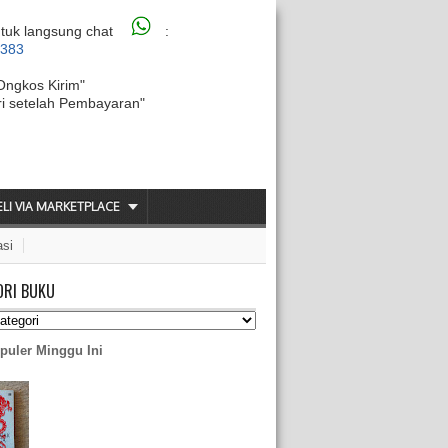
tuk langsung chat
:
6383
Ongkos Kirim"
ri setelah Pembayaran"
ELI VIA MARKETPLACE
asi
ORI BUKU
puler Minggu Ini