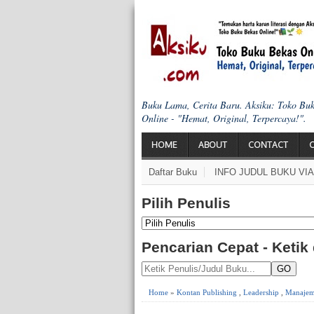
Buku Lama, Cerita Baru. Aksiku: Toko Bu
Online - "Hemat, Original, Terpercaya!".
HOME
ABOUT
CONTACT
Daftar Buku
INFO JUDUL BUKU VI
Pilih Penulis
Pencarian Cepat - Ketik
GO
Home
»
Kontan Publishing
,
Leadership
,
Manajem