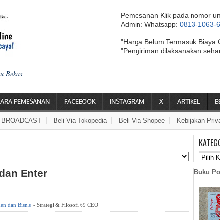
Pemesanan Klik pada nomor un
Admin: Whatsapp:
0813-1063-
"Harga Belum Termasuk Biaya 
"Pengiriman dilaksanakan seha
ku Bekas
CARA PEMESANAN
FACEBOOK
INSTAGRAM
X
ARTIKEL
B
A BROADCAST
Beli Via Tokopedia
Beli Via Shopee
Kebijakan Priv
KATEG
 dan Enter
Buku Po
en dan Bisnis
» Strategi & Filosofi 69 CEO