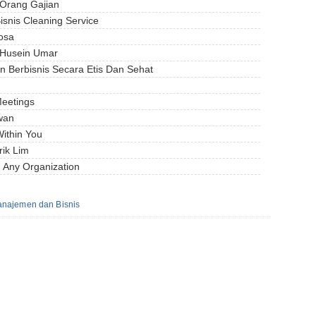
Orang Gajian
snis Cleaning Service
osa
. Husein Umar
 Berbisnis Secara Etis Dan Sehat
Meetings
awan
ithin You
rik Lim
 Any Organization
najemen dan Bisnis