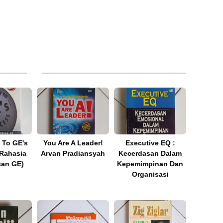
 To GE's
You Are A Leader!
Executive EQ :
Rahasia
Arvan Pradiansyah
Kecerdasan Dalam
an GE)
Kepemimpinan Dan
Organisasi