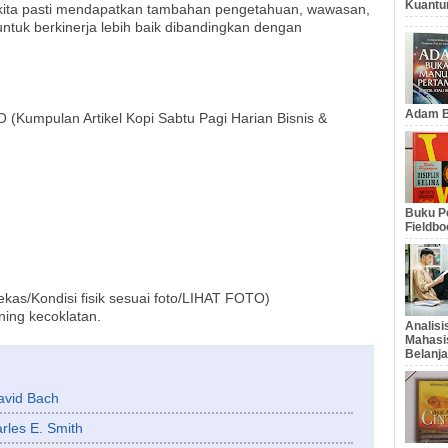
Kuantu
kita pasti mendapatkan tambahan pengetahuan, wawasan,
 untuk berkinerja lebih baik dibandingkan dengan
Adam B
EO (Kumpulan Artikel Kopi Sabtu Pagi Harian Bisnis &
Buku Pe
Fieldbo
kas/Kondisi fisik sesuai foto/LIHAT FOTO)
ing kecoklatan.
Analis
Mahasi
Belanja
David Bach
rles E. Smith