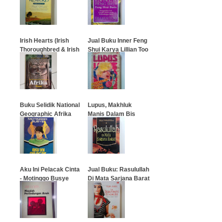
…
…
Irish Hearts (Irish
Jual Buku Inner Feng
Thoroughbred & Irish
Shui Karya Lillian Too
Rose)
…
…
Buku Selidik National
Lupus, Makhluk
Geographic Afrika
Manis Dalam Bis
Kuno
…
…
Aku Ini Pelacak Cinta
Jual Buku: Rasulullah
- Motinggo Busye
Di Mata Sarjana Barat
…
…