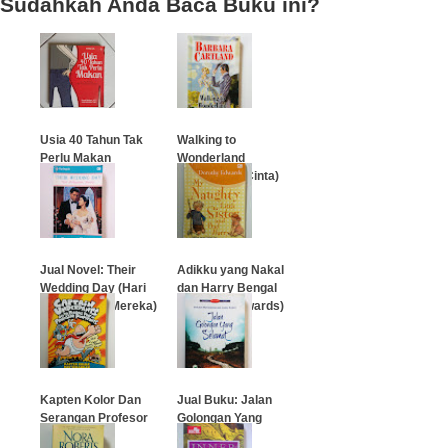
Sudahkah Anda Baca Buku ini?
Usia 40 Tahun Tak
Walking to
Perlu Makan
Wonderland
(Perjalanan Cinta)
…
…
Jual Novel: Their
Adikku yang Nakal
Wedding Day (Hari
dan Harry Bengal
Perkawinan Mereka)
(Dorothy Edwards)
…
…
Kapten Kolor Dan
Jual Buku: Jalan
Serangan Profesor
Golongan Yang
Pupipet
Selamat