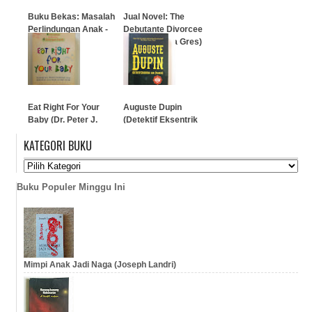
Buku Bekas: Masalah
Jual Novel: The
Perlindungan Anak -
Debutante Divorcee
Arif Gosita
(Janda-Janda Gres)
…
…
Eat Right For Your
Auguste Dupin
Baby (Dr. Peter J.
(Detektif Eksentrik
D'Adamo)
Dari Prancis)
KATEGORI BUKU
…
…
Buku Populer Minggu Ini
Mimpi Anak Jadi Naga (Joseph Landri)