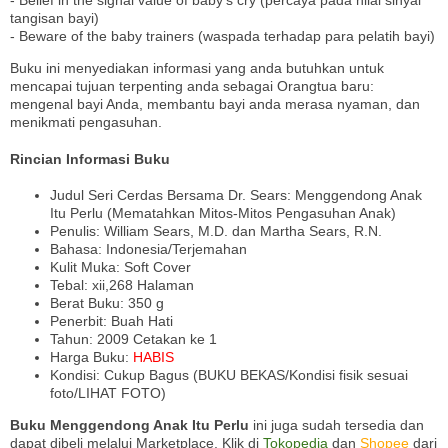
- Belief in the signal value of baby's cry (percaya pada nilai sinyal
tangisan bayi)
- Beware of the baby trainers (waspada terhadap para pelatih bayi)
Buku ini menyediakan informasi yang anda butuhkan untuk
mencapai tujuan terpenting anda sebagai Orangtua baru:
mengenal bayi Anda, membantu bayi anda merasa nyaman, dan
menikmati pengasuhan.
Rincian Informasi Buku
Judul Seri Cerdas Bersama Dr. Sears: Menggendong Anak
Itu Perlu (Mematahkan Mitos-Mitos Pengasuhan Anak)
Penulis: William Sears, M.D. dan Martha Sears, R.N.
Bahasa: Indonesia/Terjemahan
Kulit Muka: Soft Cover
Tebal: xii,268 Halaman
Berat Buku: 350 g
Penerbit: Buah Hati
Tahun: 2009 Cetakan ke 1
Harga Buku:
HABIS
Kondisi: Cukup Bagus (BUKU BEKAS/Kondisi fisik sesuai
foto/LIHAT FOTO)
Buku Menggendong Anak Itu Perlu
ini juga sudah tersedia dan
dapat dibeli melalui Marketplace, Klik di
Tokopedia
dan
Shopee
dari