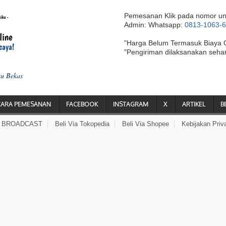
Pemesanan Klik pada nomor un
Admin: Whatsapp:
0813-1063-
"Harga Belum Termasuk Biaya 
"Pengiriman dilaksanakan seha
ku Bekas
CARA PEMESANAN
FACEBOOK
INSTAGRAM
X
ARTIKEL
B
A BROADCAST
Beli Via Tokopedia
Beli Via Shopee
Kebijakan Priv