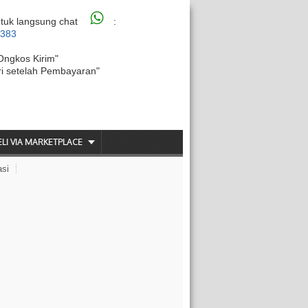
tuk langsung chat
:
6383
Ongkos Kirim"
ri setelah Pembayaran"
ELI VIA MARKETPLACE
asi