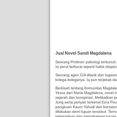
Jual Novel Sandi Magdalena
Seorang Profesor psikologi terbunu
isi perut terburai seperti habis dioper
Seorang agen CIA ditarik dari tugas
kolega-koleganya. Ia pun terjebak d
Berkisah tentang Komunitas Magdale
Yesus dari Maria Magdalena, novel in
sejarah dan konspirasi. Melibatkan p
Jung serta penyair terkenal Ezra Po
pangkuan Kaum Yahudi dan bersatun
dilakukan demi tujuan tersebut. Te
keberadaan dan menghalangi tujuan m