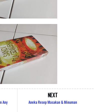
NEXT
n Any
Aneka Resep Masakan & Minuman