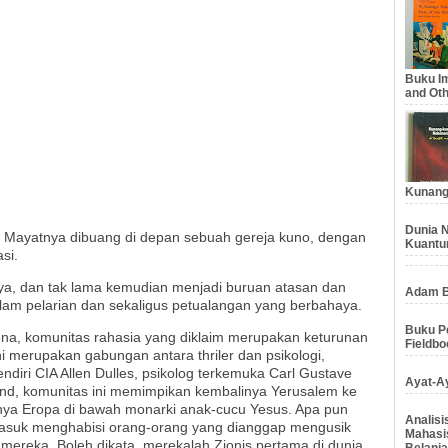
Buku Im
and Oth
Kunang
Dunia N
h. Mayatnya dibuang di depan sebuah gereja kuno, dengan
Kuantu
asi.
nya, dan tak lama kemudian menjadi buruan atasan dan
Adam B
alam pelarian dan sekaligus petualangan yang berbahaya.
Buku Pe
na, komunitas rahasia yang diklaim merupakan keturunan
Fieldbo
i merupakan gabungan antara thriler dan psikologi,
endiri CIA Allen Dulles, psikolog terkemuka Carl Gustave
Ayat-Ay
und, komunitas ini memimpikan kembalinya Yerusalem ke
ya Eropa di bawah monarki anak-cucu Yesus. Apa pun
Analis
rmasuk menghabisi orang-orang yang dianggap mengusik
Mahasi
ereka. Boleh dikata, merekalah Zionis pertama di dunia.
Belanja