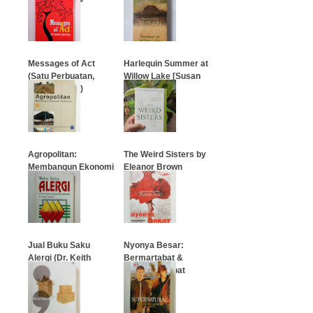
…
…
Messages of Act
Harlequin Summer at
(Satu Perbuatan,
Willow Lake [Susan
Sejuta Pesan)
Wiggs]
…
…
Agropolitan:
The Weird Sisters by
Membangun Ekonomi
Eleanor Brown
Perdesaan
…
…
Jual Buku Saku
Nyonya Besar:
Alergi (Dr. Keith
Bermartabat &
Mumby)
Pandai Akrobat
…
…