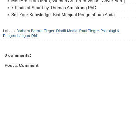
Men Are From Mars, Women Are From Venus [Cover Baru]
7 Kinds of Smart by Thomas Armstrong PhD
Sell Your Knowledge: Kiat Menjual Pengetahuan Anda
Labels:
Barbara Barron-Tieger
,
Diadit Media
,
Paul Tieger
,
Psikologi &
Pengembangan Diri
0 comments:
Post a Comment