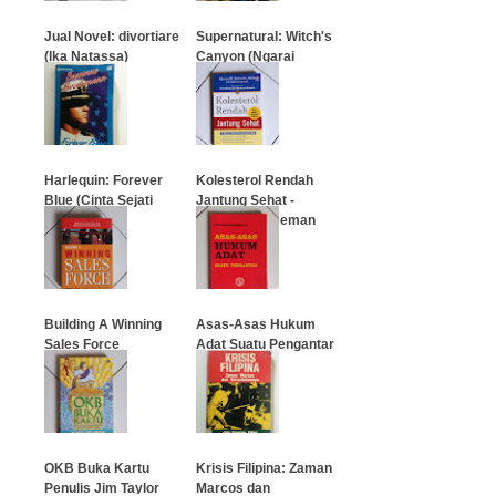
Jual Novel: divortiare
Supernatural: Witch's
(Ika Natassa)
Canyon (Ngarai
Penyihir)
…
…
Harlequin: Forever
Kolesterol Rendah
Blue (Cinta Sejati
Jantung Sehat -
Blue)
Mason W. Freeman
…
…
Building A Winning
Asas-Asas Hukum
Sales Force
Adat Suatu Pengantar
…
…
OKB Buka Kartu
Krisis Filipina: Zaman
Penulis Jim Taylor
Marcos dan