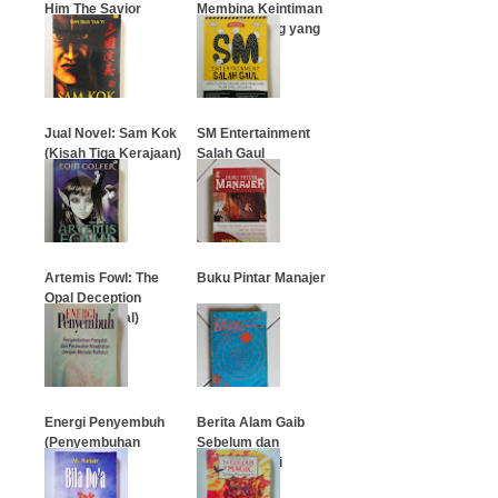
Him The Savior
Membina Keintiman
dengan Orang yang
Anda Kasihi
…
…
Jual Novel: Sam Kok
SM Entertainment
(Kisah Tiga Kerajaan)
Salah Gaul
…
…
Artemis Fowl: The
Buku Pintar Manajer
Opal Deception
(Muslihat Opal)
…
…
Energi Penyembuh
Berita Alam Gaib
(Penyembuhan
Sebelum dan
Penyakit dan
Sesudah Hari
Perawatan
Kemudian