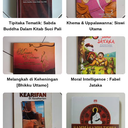
Tipitaka Tematik: Sabda
Khema & Uppalawanna: Siswi
Buddha Dalam Kitab Suci Pali
Utama
Melangkah di Keheningan
Moral Intelligence : Fabel
[Bhikku Uttamo]
Jataka