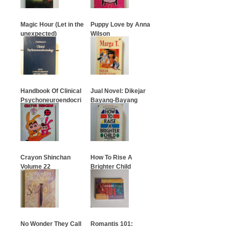
Magic Hour (Let in the
Puppy Love by Anna
unexpected)
Wilson
…
…
Handbook Of Clinical
Jual Novel: Dikejar
Psychoneuroendocri
Bayang-Bayang
nology
(Marga T.)
…
…
Crayon Shinchan
How To Rise A
Volume 22
Brighter Child
…
…
No Wonder They Call
Romantis 101: