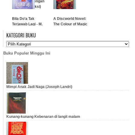
Kesehatan dengan
Metode Refleksi)
…
…
Bila Do'a Tak
A Discworld Novel:
Terjawab Lagi - M.
The Colour of Magic
Natsir
KATEGORI BUKU
…
…
Buku Populer Minggu Ini
Mimpi Anak Jadi Naga (Joseph Landri)
Kunang-kunang Kebenaran di langit malam