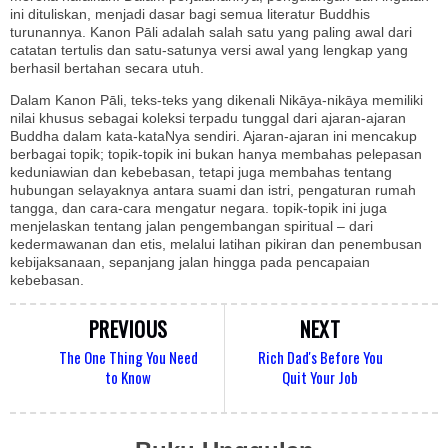
ini dituliskan, menjadi dasar bagi semua literatur Buddhis
turunannya. Kanon Pāli adalah salah satu yang paling awal dari
catatan tertulis dan satu-satunya versi awal yang lengkap yang
berhasil bertahan secara utuh.
Dalam Kanon Pāli, teks-teks yang dikenali Nikāya-nikāya memiliki
nilai khusus sebagai koleksi terpadu tunggal dari ajaran-ajaran
Buddha dalam kata-kataNya sendiri. Ajaran-ajaran ini mencakup
berbagai topik; topik-topik ini bukan hanya membahas pelepasan
keduniawian dan kebebasan, tetapi juga membahas tentang
hubungan selayaknya antara suami dan istri, pengaturan rumah
tangga, dan cara-cara mengatur negara. topik-topik ini juga
menjelaskan tentang jalan pengembangan spiritual – dari
kedermawanan dan etis, melalui latihan pikiran dan penembusan
kebijaksanaan, sepanjang jalan hingga pada pencapaian
kebebasan.
PREVIOUS
NEXT
The One Thing You Need
Rich Dad's Before You
to Know
Quit Your Job