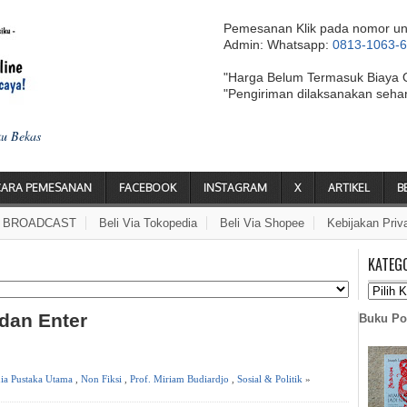
Pemesanan Klik pada nomor un
Admin: Whatsapp:
0813-1063-
"Harga Belum Termasuk Biaya 
"Pengiriman dilaksanakan seha
ku Bekas
CARA PEMESANAN
FACEBOOK
INSTAGRAM
X
ARTIKEL
B
A BROADCAST
Beli Via Tokopedia
Beli Via Shopee
Kebijakan Priv
KATEG
 dan Enter
Buku Po
ia Pustaka Utama
,
Non Fiksi
,
Prof. Miriam Budiardjo
,
Sosial & Politik
»