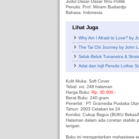
Judul Dasar-Dasar Ilmu Politik
Penulis: Prof. Miriam Budiardjo
Bahasa: Indonesia
Lihat Juga
Why Am I Afraid to Love? by J
The Tai Chi Journey by John 
Seluk-Beluk Tunanetra & Stra
Adat dan Injil Penulis Lothar S
Kulit Muka: Soft Cover
Tebal: xvi, 248 halaman
Harga Buku:
Rp. 30.000,-
Berat Buku: 240 gram
Penerbit : PT Gramedia Pustaka Ut
Tahun: 2003 Cetakan ke 24
Kondisi: Cukup Bagus (BUKU Bekas/Ber
Halaman dalam ada coretan stabilo p
tangan.
Buku ini mengantarkan mahasiswa s