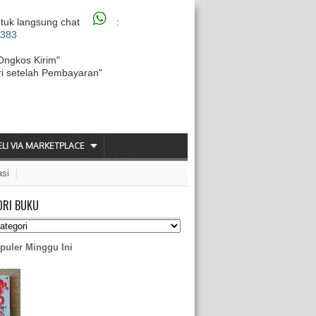
tuk langsung chat
:
6383
Ongkos Kirim"
ri setelah Pembayaran"
ELI VIA MARKETPLACE
asi
ORI BUKU
puler Minggu Ini