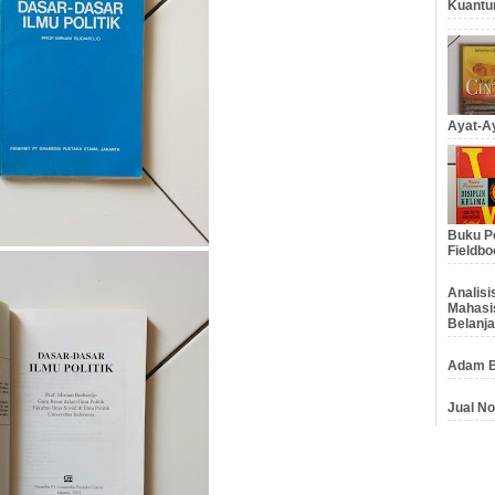
Kuantu
Ayat-Ay
Buku Pe
Fieldbo
Analis
Mahasi
Belanja
Adam B
Jual No