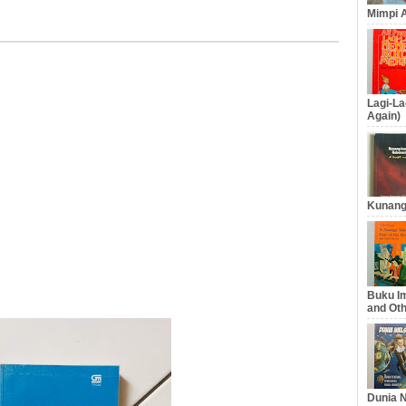
Mimpi A
Lagi-La
Again)
Kunang
Buku Im
and Oth
Dunia N