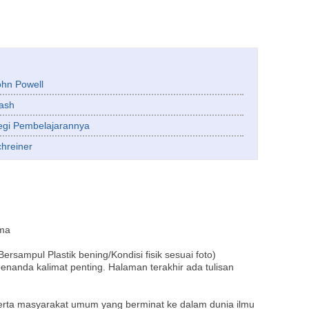
ohn Powell
Lash
tegi Pembelajarannya
chreiner
ama
sampul Plastik bening/Kondisi fisik sesuai foto)
enanda kalimat penting. Halaman terakhir ada tulisan
erta masyarakat umum yang berminat ke dalam dunia ilmu