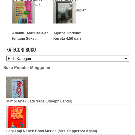
Plus Resep Otak-
Arsene Lupin:
Otak Lezat
Gentleman Burglar
…
…
Anakku, Mari Belajar
Agatha Christie:
tentang Seks...
Kereta 4.50 dari
Paddington
KATEGORI BUKU
…
…
Buku Populer Minggu Ini
Mimpi Anak Jadi Naga (Joseph Landri)
Lagi-Lagi Nenek Botol Merica (Mrs. Pepperpot Again)