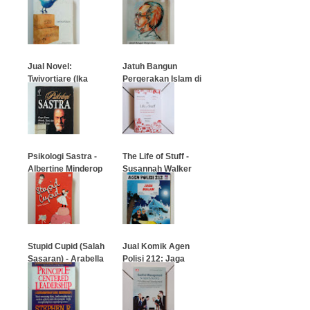
Jual Novel:
Jatuh Bangun
Twivortiare (Ika
Pergerakan Islam di
Natassa)
Indonesia
…
…
Psikologi Sastra -
The Life of Stuff -
Albertine Minderop
Susannah Walker
…
…
Stupid Cupid (Salah
Jual Komik Agen
Sasaran) - Arabella
Polisi 212: Jaga
Weir
Malam
…
…