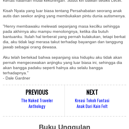
Kertas halaman mulai kekuningan. Sudut kiri bawah sedikit Lecet.
Kisah Nyata yang luar biasa tentang Persahabatan seorang anak
autis dan seekor anjing yang membukakan pintu dunia autismenya.
"Henry membawaku melewati sepanjang masa kecilku sehingga
pada akhirnya aku mampu menolongnya, ketika dia butuh
bantuanku. Itulah hal terberat yang pernah kulakukan, tetapi berkat
dia, aku tidak lagi merasa takut terhadap bayangan dan tanggung
jawab sebagai orang dewasa.
Aku telah bertekad bahwa sepanjang sisa hidupku aku tidak akan
pernah mengecewakan anjingku yang luar biasa ini, sehingga dia
akan bangga padaku seperti halnya aku selalu bangga
terhadapnya."
- Dale Gardner
PREVIOUS
NEXT
The Naked Traveler
Kreasi Tokoh Fantasi
Anthology
Anak Dari Kain Felt
Buku Unggulan