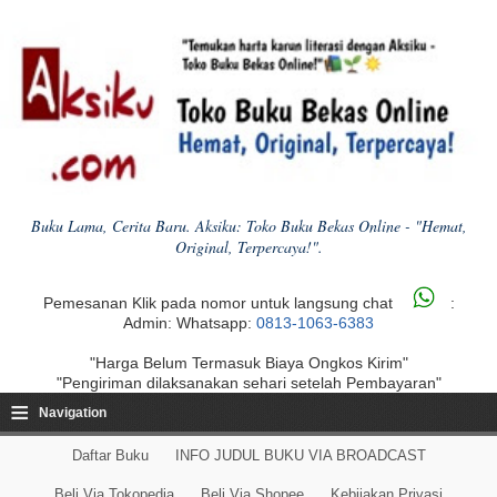
Buku Lama, Cerita Baru. Aksiku: Toko Buku Bekas Online - "Hemat,
Original, Terpercaya!".
Pemesanan Klik pada nomor untuk langsung chat
:
Admin: Whatsapp:
0813-1063-6383
"Harga Belum Termasuk Biaya Ongkos Kirim"
"Pengiriman dilaksanakan sehari setelah Pembayaran"
≡
Navigation
Daftar Buku
INFO JUDUL BUKU VIA BROADCAST
Beli Via Tokopedia
Beli Via Shopee
Kebijakan Privasi