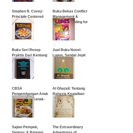
Stephen R. Covey:
Buku Bekas Conflict
Principle Centered
Management &
Leadership
Capacity Building for
Profesional
Development
…
…
Buku Seri Resep
Jual Buku Novel:
Praktis Dari Kentang
Lupus, Sandal Jepit
…
…
CBSA
Al Ghazali: Tentang
Pengembangan Anak
Rahasia Keajaiban
Usia Taman Kanak-
Hati
Kanak
…
…
Sajian Pempek,
The Extraordinary
Siomay, & Batagor
Adventures of