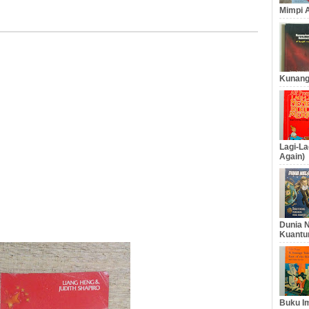
Mimpi A
Kunang
Lagi-La
Again)
Dunia N
Kuantu
Buku Im