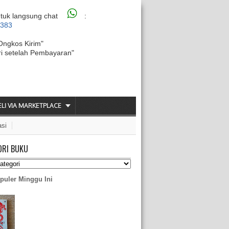
tuk langsung chat
:
6383
Ongkos Kirim"
ri setelah Pembayaran"
ELI VIA MARKETPLACE
asi
ORI BUKU
puler Minggu Ini