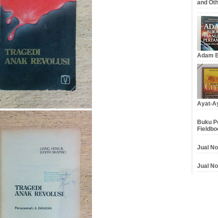
and Oth
Adam B
Ayat-Ay
Buku Pe
Fieldbo
Jual No
Jual No