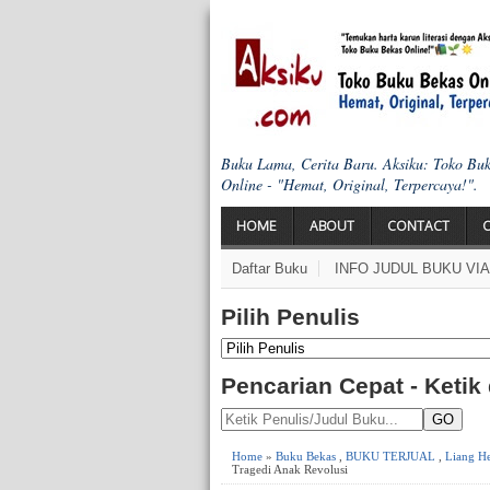
Buku Lama, Cerita Baru. Aksiku: Toko Bu
Online - "Hemat, Original, Terpercaya!".
HOME
ABOUT
CONTACT
Daftar Buku
INFO JUDUL BUKU VI
Pilih Penulis
Pencarian Cepat - Ketik
GO
Home
»
Buku Bekas
,
BUKU TERJUAL
,
Liang He
Tragedi Anak Revolusi