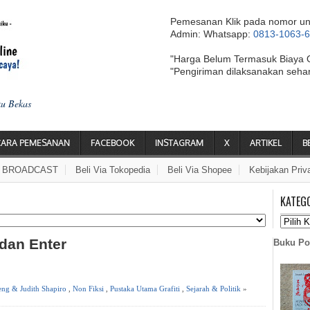
Pemesanan Klik pada nomor un
Admin: Whatsapp:
0813-1063-
"Harga Belum Termasuk Biaya 
"Pengiriman dilaksanakan seha
ku Bekas
CARA PEMESANAN
FACEBOOK
INSTAGRAM
X
ARTIKEL
B
A BROADCAST
Beli Via Tokopedia
Beli Via Shopee
Kebijakan Priv
KATEG
 dan Enter
Buku Po
ng & Judith Shapiro
,
Non Fiksi
,
Pustaka Utama Grafiti
,
Sejarah & Politik
»