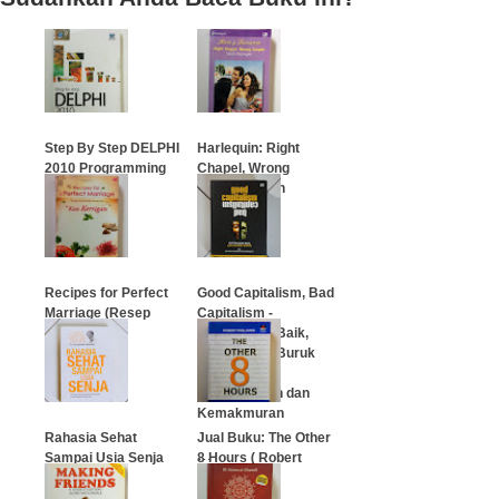
Step By Step DELPHI
Harlequin: Right
2010 Programming
Chapel, Wrong
Couple (Salah
Pasangan)
…
…
Recipes for Perfect
Good Capitalism, Bad
Marriage (Resep
Capitalism -
Perkawinan
Kapitalisme Baik,
Sempurna)
Kapitalisme Buruk
dan Ekonomi
Pertumbuhan dan
…
Kemakmuran
Rahasia Sehat
Jual Buku: The Other
…
Sampai Usia Senja
8 Hours ( Robert
Pagliarini )