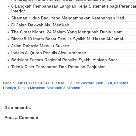
8 Langkah Pembahasan Langkah Kerja Sistematis bagi Perancan
Interior
Siraman Hidup Bagi Yang Mendambakan Ketenangan Hati
Di Jalan Dakwah Aku Menikah
The Great Nights: 24 Malam Yang Mengubah Dunia Islam
Biografi 10 Imam Besar Penulis Syaikh M. Hasan Al-Jamal
Jalan Rahasia Menuju Sukses
Indeks Al Quran Penulis Afzalurrahman
BerIslam Secara Rasional Penulis: Syekh 'Athiyah Saqr
Teknik Riset Pemasaran Dan Ramalan Penjualan
Labels:
Buku Bekas
,
BUKU TERJUAL
,
Louise Pickford
,
Non Fiksi
,
Penerbit
Hamlyn
,
Resep Masakan-Makanan & Minuman
0 comments:
Post a Comment