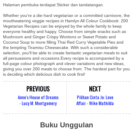
Halaman pembuka terdapat Sticker dan tandatangan.
Whether you're a die-hard vegetarian or a committed carnivore, the
mouthwatering veggie recipes in Hamlyn All Colour Cookbook: 200
Vegetarian Recipes can be enjoyed by the whole family to keep
everyone healthy and happy. Choose from simple snacks such as
Mushroom and Ginger Crispy Wontons or Sweet Potato and
Coconut Soup to more filling Thai Red Curry Vegetable Pies and
the tempting Tiramisu Cheesecake. With such a considerable
selection, you'll be able to create fantastic vegetarian meals to suit
all persuasions and occasions.Every recipe is accompanied by a
full-page colour photograph and clever variations and new ideas,
giving you over 200 meals to choose from. The hardest part for you
is deciding which delicious dish to cook first!
PREVIOUS
NEXT
Anne's House of Dreams
Pilihan Cinta Jo: Love
- Lucy M. Montgomery
Affair - Wike Mathilda
Buku Unggulan