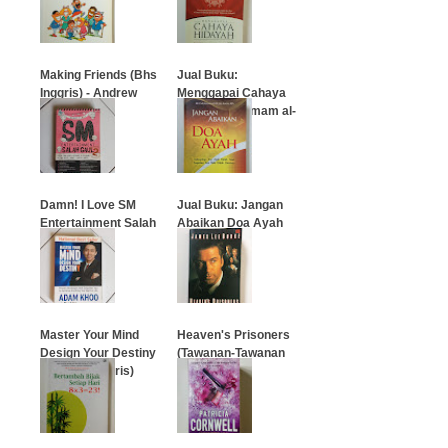
…
…
Making Friends (Bhs
Jual Buku:
Inggris) - Andrew
Menggapai Cahaya
Matthews
Hidayah (Al-Imam al-
Ghazali)
…
…
Damn! I Love SM
Jual Buku: Jangan
Entertainment Salah
Abaikan Doa Ayah
Gaul
…
…
Master Your Mind
Heaven's Prisoners
Design Your Destiny
(Tawanan-Tawanan
(Bahasa Inggris)
Surga)
…
…