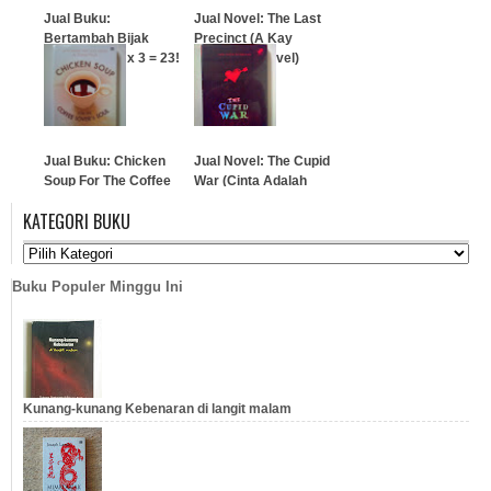
Jual Buku:
Jual Novel: The Last
Bertambah Bijak
Precinct (A Kay
Setiap Hari 8 x 3 = 23!
Scarpetta Novel)
…
…
Jual Buku: Chicken
Jual Novel: The Cupid
Soup For The Coffee
War (Cinta Adalah
Lover's Soul
Pertempuran)
KATEGORI BUKU
…
…
Buku Populer Minggu Ini
Kunang-kunang Kebenaran di langit malam