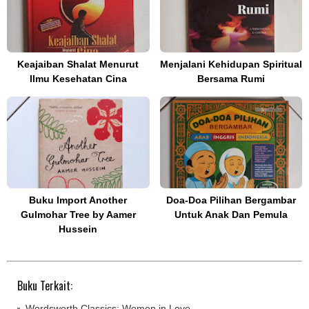
Keajaiban Shalat Menurut
Menjalani Kehidupan Spiritual
Ilmu Kesehatan Cina
Bersama Rumi
Buku Import Another
Doa-Doa Pilihan Bergambar
Gulmohar Tree by Aamer
Untuk Anak Dan Pemula
Hussein
Buku Terkait:
Wordsworth Classics: Women in Love