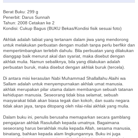
Berat Buku: 299 g
Penerbit: Darus Sunnah
Tahun: 2008 Cetakan ke 2
Kondisi: Cukup Bagus (BUKU Bekas/Kondisi fisik sesuai foto)
Akhlak adalah tabiat yang tertanam dalam jiwa yang mendorong
untuk melakukan perbuatan dengan mudah tanpa perlu berfikir dan
mempertimbangkan terlebih dahulu. Bila perbuatan yang dilakukan
dianggap baik menurut akal dan syariat, maka disebut dengan
akhlak mulia. Namun sebaliknya, bila yang dilakukan adalah
perbuatan buruk, maka disebut dengan akhlak buruk (tercela).
Di antara misi kerasulan Nabi Muhammad Shallallahu Alaihi wa
Sallam adalah untuk menyempurnakan akhlak umat manusia.
akhlak merupakan pilar utama dalam membangun sebuah tatanan
kehidupan manusia. Seseorang tidak bisa selamat, sebuah
masyarakat tidak akan biasa tegak dan kokoh, dan suatu negara
tidak akan jaya, tanpa ditopang oleh nilai-nilai akhlak yang mulia.
Dalam buku ini, penulis berusaha memaparkan secara gamblang
pengajaran akhlak Rasulullah kepada umatnya. Bagaimana
seseorang harus berakhlak mulia kepada Allah, sesama manusia,
binatang, bahkan kepada alam lingkungannya. Buku ini juga