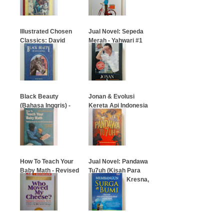
…
…
Illustrated Chosen
Jual Novel: Sepeda
Classics: David
Merah - Yahwari #1
Copperfield
…
…
Black Beauty
Jonan & Evolusi
(Bahasa Inggris) -
Kereta Api Indonesia
Anna Sewell
…
…
How To Teach Your
Jual Novel: Pandawa
Baby Math - Revised
Tu7uh (Kisah Para
& Updated
Putra Pandu, Kresna,
dan Setyaki)
…
…