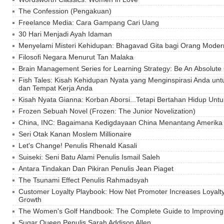
The Confession (Pengakuan)
Freelance Media: Cara Gampang Cari Uang
30 Hari Menjadi Ayah Idaman
Menyelami Misteri Kehidupan: Bhagavad Gita bagi Orang Moder
Filosofi Negara Menurut Tan Malaka
Brain Management Series for Learning Strategy: Be An Absolute
Fish Tales: Kisah Kehidupan Nyata yang Menginspirasi Anda u
dan Tempat Kerja Anda
Kisah Nyata Gianna: Korban Aborsi...Tetapi Bertahan Hidup Unt
Frozen Sebuah Novel (Frozen: The Junior Novelization)
China, INC: Bagaimana Kedigdayaan China Menantang Amerika
Seri Otak Kanan Moslem Millionaire
Let's Change! Penulis Rhenald Kasali
Suiseki: Seni Batu Alami Penulis Ismail Saleh
Antara Tindakan Dan Pikiran Penulis Jean Piaget
The Tsunami Effect Penulis Rahmadsyah
Customer Loyalty Playbook: How Net Promoter Increases Loyalty
Growth
The Women's Golf Handbook: The Complete Guide to Improvin
Sugar Queen Penulis Sarah Addison Allen