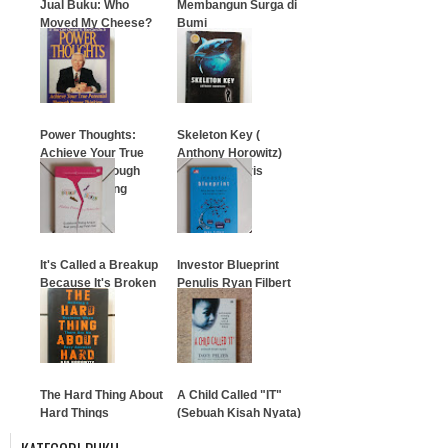
Jual Buku: Who
Membangun Surga di
Moved My Cheese?
Bumi
(Hard Cover)
…
…
Power Thoughts:
Skeleton Key (
Achieve Your True
Anthony Horowitz)
Potential Through
Bahasa Inggris
Power Thinking
…
…
It's Called a Breakup
Investor Blueprint
Because It's Broken
Penulis Ryan Filbert
…
…
The Hard Thing About
A Child Called "IT"
Hard Things
(Sebuah Kisah Nyata)
Penulis: Dave Pelzer