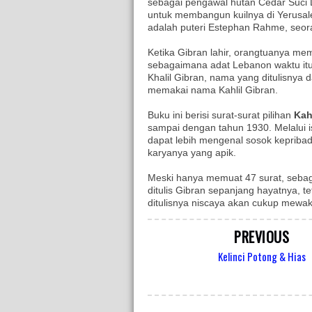
sebagai pengawal hutan Cedar Suci 
untuk membangun kuilnya di Yerusal
adalah puteri Estephan Rahme, seo
Ketika Gibran lahir, orangtuanya me
sebagaimana adat Lebanon waktu itu
Khalil Gibran, nama yang ditulisnya
memakai nama Kahlil Gibran.
Buku ini berisi surat-surat pilihan
Kah
sampai dengan tahun 1930. Melalui i
dapat lebih mengenal sosok kepribad
karyanya yang apik.
Meski hanya memuat 47 surat, sebagi
ditulis Gibran sepanjang hayatnya, te
ditulisnya niscaya akan cukup mewak
PREVIOUS
Kelinci Potong & Hias