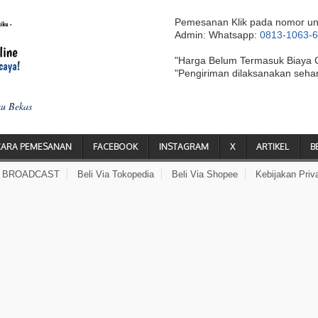
Pemesanan Klik pada nomor un
Admin: Whatsapp:
0813-1063-
"Harga Belum Termasuk Biaya 
"Pengiriman dilaksanakan seha
ku Bekas
CARA PEMESANAN
FACEBOOK
INSTAGRAM
X
ARTIKEL
B
A BROADCAST
Beli Via Tokopedia
Beli Via Shopee
Kebijakan Priv