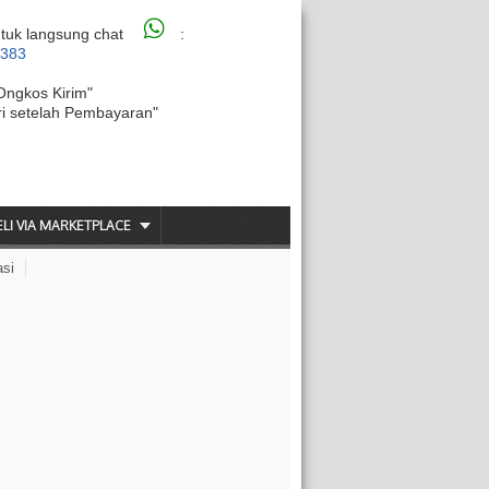
tuk langsung chat
:
6383
Ongkos Kirim"
ri setelah Pembayaran"
ELI VIA MARKETPLACE
asi