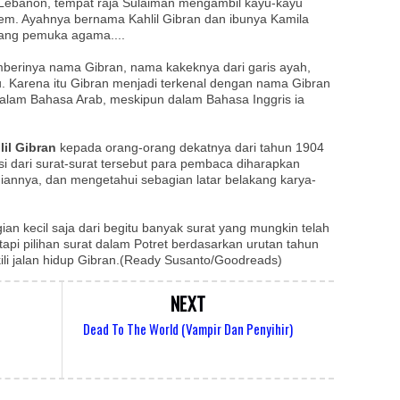
Lebanon, tempat raja Sulaiman mengambil kayu-kayu
em. Ayahnya bernama Kahlil Gibran dan ibunya Kamila
rang pemuka agama....
mberinya nama Gibran, nama kakeknya dari garis ayah,
. Karena itu Gibran menjadi terkenal dengan nama Gibran
 dalam Bahasa Arab, meskipun dalam Bahasa Inggris ia
lil Gibran
kepada orang-orang dekatnya dari tahun 1904
si dari surat-surat tersebut para pembaca diharapkan
iannya, dan mengetahui sebagian latar belakang karya-
an kecil saja dari begitu banyak surat yang mungkin telah
tapi pilihan surat dalam Potret berdasarkan urutan tahun
ili jalan hidup Gibran.(Ready Susanto/Goodreads)
NEXT
Dead To The World (Vampir Dan Penyihir)