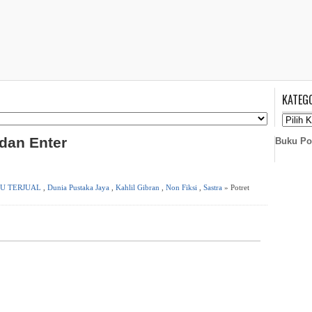
KATEG
 dan Enter
Buku Po
U TERJUAL
,
Dunia Pustaka Jaya
,
Kahlil Gibran
,
Non Fiksi
,
Sastra
» Potret