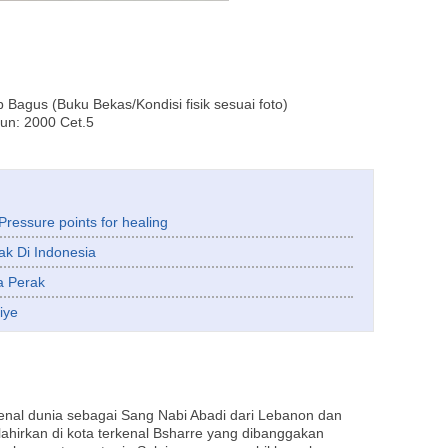
p Bagus (Buku Bekas/Kondisi fisik sesuai foto)
un: 2000 Cet.5
ressure points for healing
ak Di Indonesia
ba Perak
iye
kenal dunia sebagai Sang Nabi Abadi dari Lebanon dan
ahirkan di kota terkenal Bsharre yang dibanggakan