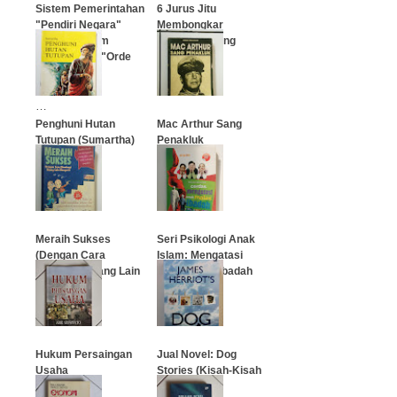
Sistem Pemerintahan
6 Jurus Jitu
"Pendiri Negara"
Membongkar
Versus Sistem
Karakter Orang
Presidensiel "Orde
Reformasi"
…
…
Penghuni Hutan
Mac Arthur Sang
Tutupan (Sumartha)
Penakluk
…
…
Meraih Sukses
Seri Psikologi Anak
(Dengan Cara
Islam: Mengatasi
Membuat Orang Lain
Anak Malas Ibadah
Mengerti)
…
…
Hukum Persaingan
Jual Novel: Dog
Usaha
Stories (Kisah-Kisah
Anjing)