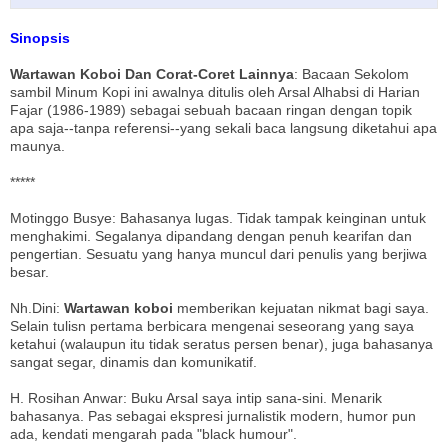
Sinopsis
Wartawan Koboi Dan Corat-Coret Lainnya
: Bacaan Sekolom
sambil Minum Kopi ini awalnya ditulis oleh Arsal Alhabsi di Harian
Fajar (1986-1989) sebagai sebuah bacaan ringan dengan topik
apa saja--tanpa referensi--yang sekali baca langsung diketahui apa
maunya.
*****
Motinggo Busye: Bahasanya lugas. Tidak tampak keinginan untuk
menghakimi. Segalanya dipandang dengan penuh kearifan dan
pengertian. Sesuatu yang hanya muncul dari penulis yang berjiwa
besar.
Nh.Dini:
Wartawan koboi
memberikan kejuatan nikmat bagi saya.
Selain tulisn pertama berbicara mengenai seseorang yang saya
ketahui (walaupun itu tidak seratus persen benar), juga bahasanya
sangat segar, dinamis dan komunikatif.
H. Rosihan Anwar: Buku Arsal saya intip sana-sini. Menarik
bahasanya. Pas sebagai ekspresi jurnalistik modern, humor pun
ada, kendati mengarah pada "black humour".