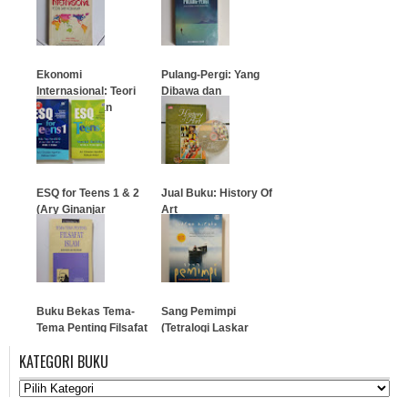
…
…
Ekonomi
Pulang-Pergi: Yang
Internasional: Teori
Dibawa dan
Dan Kebijakan
Ditinggalkan
…
…
ESQ for Teens 1 & 2
Jual Buku: History Of
(Ary Ginanjar
Art
Agustian)
…
…
Buku Bekas Tema-
Sang Pemimpi
Tema Penting Filsafat
(Tetralogi Laskar
Islam
Pelangi 2)
KATEGORI BUKU
…
…