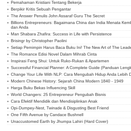
Pemahaman Kristiani Tentang Bekerja
Berpikir Kritis Sebuah Pengantar
The Answer Penulis John Assaraf Guru The Secret
Billions Entrepreneurs: Bagaimana China dan India Menata Ke
dan Anda
Man Shabara Zhafira: Success in Life with Persistence
Brisingr by Christopher Paolini
Setiap Pemimpin Harus Baca Buku Ini! The New Art of The Lead
The Romance Edisi Novel Dalam Mihrab Cinta
Inspirasi Feng Shui: Untuk Ruko-Rukan & Apartemen
Successful Financial Planner: A Complete Guide (Panduan Len
Change Your Life With NLP: Cara Mengubah Hidup Anda Lebih 
Modern Chinese History: Sejarah China Modern 1840 - 1949
Harga Buku Bekas Influencing Skill
World Changers: 25 Entrepreneur Pengubah Bisnis
Cara Efektif Mendidik dan Mendisiplinkan Anak
Opi-Dumpey-Nest, Twinade & Disgusting Best Friend
One Fifth Avenue by Candace Bushnell
Unaccustomed Earth by Jhumpa Lahiri (Hard Cover)