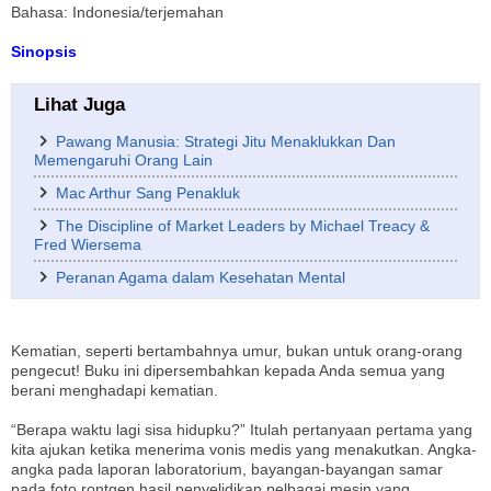
Bahasa: Indonesia/terjemahan
Sinopsis
Lihat Juga
Pawang Manusia: Strategi Jitu Menaklukkan Dan
Memengaruhi Orang Lain
Mac Arthur Sang Penakluk
The Discipline of Market Leaders by Michael Treacy &
Fred Wiersema
Peranan Agama dalam Kesehatan Mental
Kematian, seperti bertambahnya umur, bukan untuk orang-orang
pengecut! Buku ini dipersembahkan kepada Anda semua yang
berani menghadapi kematian.
“Berapa waktu lagi sisa hidupku?” Itulah pertanyaan pertama yang
kita ajukan ketika menerima vonis medis yang menakutkan. Angka-
angka pada laporan laboratorium, bayangan-bayangan samar
pada foto rontgen hasil penyelidikan pelbagai mesin yang