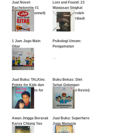
Jual Novel:
Lost and Found: 23
Bachelorette #1
Wawasan Singkat
(Jennifer O'Connell)
untuk Memperoleh
Kebebasan Pribadi
…
…
1 Jam Jago Main
Psikologi Umum:
Gitar
Pengamatan
…
…
Jual Buku: TALKinc
Buku Bekas: Diet
Points for Kids dan
Sehat Golongan
TALKinc Points for
Darah O (Edisi Revisi)
Parents
…
…
Awan Jingga Berarak
Jual Buku: Superhero
Karya Chiung Yao
Juga Manusia
(Hermawan