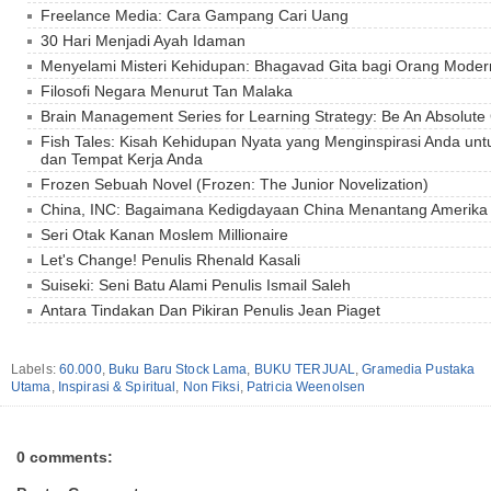
Freelance Media: Cara Gampang Cari Uang
30 Hari Menjadi Ayah Idaman
Menyelami Misteri Kehidupan: Bhagavad Gita bagi Orang Moder
Filosofi Negara Menurut Tan Malaka
Brain Management Series for Learning Strategy: Be An Absolute
Fish Tales: Kisah Kehidupan Nyata yang Menginspirasi Anda u
dan Tempat Kerja Anda
Frozen Sebuah Novel (Frozen: The Junior Novelization)
China, INC: Bagaimana Kedigdayaan China Menantang Amerika
Seri Otak Kanan Moslem Millionaire
Let's Change! Penulis Rhenald Kasali
Suiseki: Seni Batu Alami Penulis Ismail Saleh
Antara Tindakan Dan Pikiran Penulis Jean Piaget
Labels:
60.000
,
Buku Baru Stock Lama
,
BUKU TERJUAL
,
Gramedia Pustaka
Utama
,
Inspirasi & Spiritual
,
Non Fiksi
,
Patricia Weenolsen
0 comments: