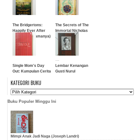
Kartajaya)
…
…
The Bridgertons:
The Secrets of The
Happily Ever After
Immortal Nicholas
(Bahagia Selamanya)
Flamel: The
Alchemyst
(Terjemahan)
…
…
Single Mom's Day
Lembar Kenangan
Out: Kumpulan Cerita
Gusti Nurul
Tatyana
KATEGORI BUKU
…
…
Buku Populer Minggu Ini
Mimpi Anak Jadi Naga (Joseph Landri)