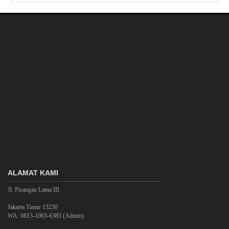
ALAMAT KAMI
Jl. Pisangan Lama III
Jakarta Timur 13230
WA: 0813-1063-6383 (Admin)