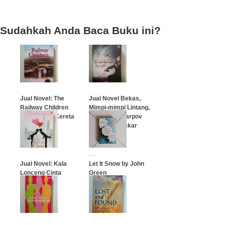
Sudahkah Anda Baca Buku ini?
Jual Novel: The
Jual Novel Bekas,
Railway Children
Mimpi-mimpi Lintang,
(Anak-anak Kereta
Maryamah Karpov
Api)
(Tetralogi Laskar
Pelangi)
…
…
Jual Novel: Kala
Let It Snow by John
Lonceng Cinta
Green
Berdentang
…
…