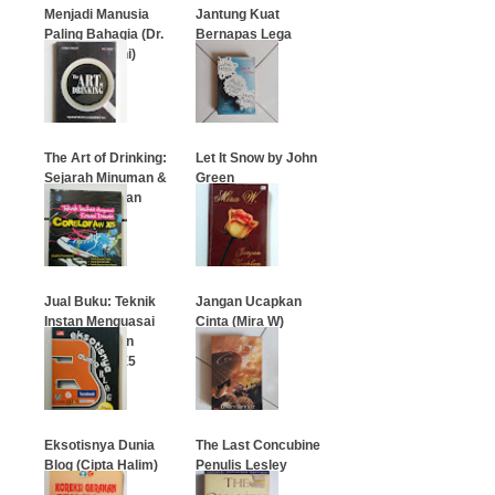
Menjadi Manusia
Jantung Kuat
Paling Bahagia (Dr.
Bernapas Lega
A'idh Al-Qarni)
…
…
The Art of Drinking:
Let It Snow by John
Sejarah Minuman &
Green
Keberminuman
…
…
Jual Buku: Teknik
Jangan Ucapkan
Instan Menguasai
Cinta (Mira W)
Kreasi Desain
CoredDraw X5
…
…
Eksotisnya Dunia
The Last Concubine
Blog (Cipta Halim)
Penulis Lesley
Downer