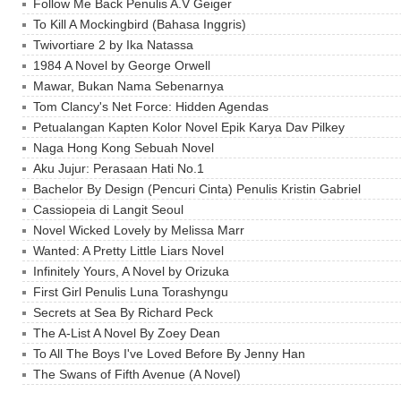
Follow Me Back Penulis A.V Geiger
To Kill A Mockingbird (Bahasa Inggris)
Twivortiare 2 by Ika Natassa
1984 A Novel by George Orwell
Mawar, Bukan Nama Sebenarnya
Tom Clancy's Net Force: Hidden Agendas
Petualangan Kapten Kolor Novel Epik Karya Dav Pilkey
Naga Hong Kong Sebuah Novel
Aku Jujur: Perasaan Hati No.1
Bachelor By Design (Pencuri Cinta) Penulis Kristin Gabriel
Cassiopeia di Langit Seoul
Novel Wicked Lovely by Melissa Marr
Wanted: A Pretty Little Liars Novel
Infinitely Yours, A Novel by Orizuka
First Girl Penulis Luna Torashyngu
Secrets at Sea By Richard Peck
The A-List A Novel By Zoey Dean
To All The Boys I've Loved Before By Jenny Han
The Swans of Fifth Avenue (A Novel)