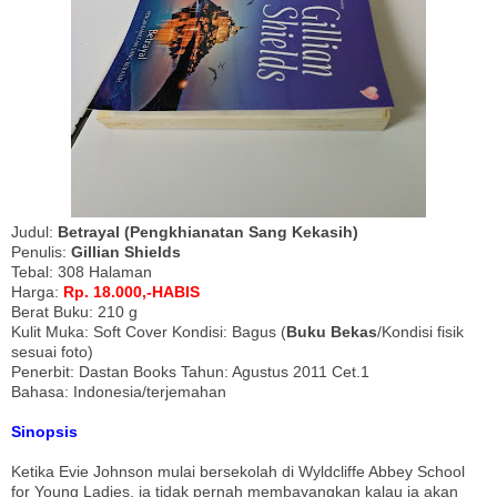
Judul:
Betrayal (Pengkhianatan Sang Kekasih)
Penulis:
Gillian Shields
Tebal: 308 Halaman
Harga:
Rp. 18.000,-HABIS
Berat Buku: 210 g
Kulit Muka: Soft Cover Kondisi: Bagus (
Buku Bekas
/Kondisi fisik
sesuai foto)
Penerbit: Dastan Books Tahun: Agustus 2011 Cet.1
Bahasa: Indonesia/terjemahan
Sinopsis
Ketika Evie Johnson mulai bersekolah di Wyldcliffe Abbey School
for Young Ladies, ia tidak pernah membayangkan kalau ia akan