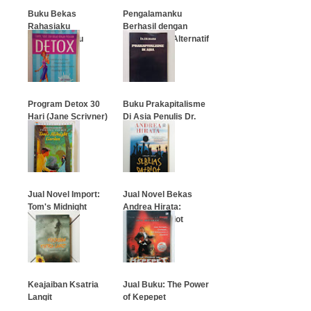
Buku Bekas
Pengalamanku
Rahasiaku
Berhasil dengan
Ensiklopediku
Pengobatan Alternatif
…
…
Program Detox 30
Buku Prakapitalisme
Hari (Jane Scrivner)
Di Asia Penulis Dr.
J.H. Boeke
…
…
Jual Novel Import:
Jual Novel Bekas
Tom's Midnight
Andrea Hirata:
Garden
Sebelas Patriot
…
…
Keajaiban Ksatria
Jual Buku: The Power
Langit
of Kepepet