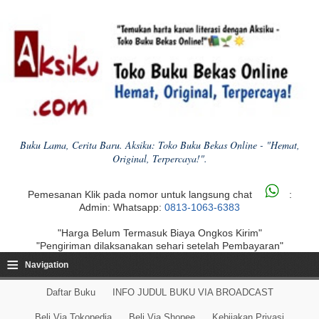
Buku Lama, Cerita Baru. Aksiku: Toko Buku Bekas Online - "Hemat,
Original, Terpercaya!".
Pemesanan Klik pada nomor untuk langsung chat
:
Admin: Whatsapp:
0813-1063-6383
"Harga Belum Termasuk Biaya Ongkos Kirim"
"Pengiriman dilaksanakan sehari setelah Pembayaran"
≡
Navigation
Daftar Buku
INFO JUDUL BUKU VIA BROADCAST
Beli Via Tokopedia
Beli Via Shopee
Kebijakan Privasi