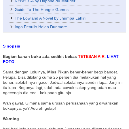
REBECCA by Daphne du Maurier
Guide To The Hunger Games
The Lowland A Novel by Jhumpa Lahiri
Ingo Penulis Helen Dunmore
Sinopsis
Bagian kanan buku ada sedikit bekas
TETESAN AIR
.
LIHAT
FOTO
Sama dengan judulnya,
Miss Pikun
bener-bener bego banget.
Pelupa. Bisa dibilang cuma 25 persen dia melakukan hal yang
bener, selebihnya ngaco. Jadwal sekolahnya sendiri lupa. Janji ini
itu lupa. Begonya lagi, udah ada cowok cakep yang udah mau
ngecengin dia eee...kelupaan gitu aja.
Wah gawat. Gimana sama urusan perusahaan yang diwariskan
bokapnya, ya? Auu ah gelap!
Warning
hati-hati kalo baca novel debutan Jumanta yang dikemas dengan