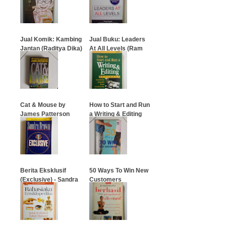
Polo
…
…
Jual Komik: Kambing
Jual Buku: Leaders
Jantan (Raditya Dika)
At All Levels (Ram
Charan)
…
…
Cat & Mouse by
How to Start and Run
James Patterson
a Writing & Editing
Business
…
…
Berita Eksklusif
50 Ways To Win New
(Exclusive) - Sandra
Customers
Brown
…
…