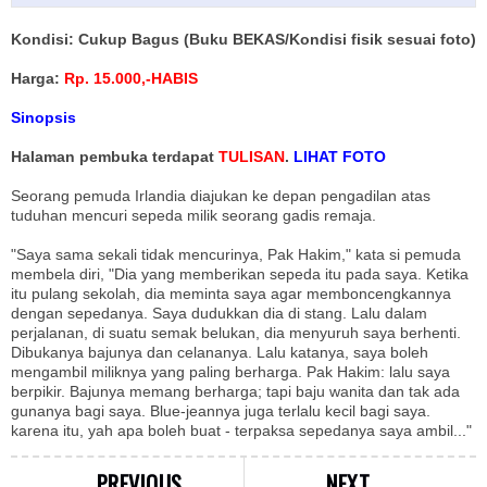
Kondisi: Cukup Bagus (Buku BEKAS/Kondisi fisik sesuai foto)
Harga:
Rp. 15.000,-HABIS
Sinopsis
Halaman pembuka terdapat
TULISAN
.
LIHAT FOTO
Seorang pemuda Irlandia diajukan ke depan pengadilan atas
tuduhan mencuri sepeda milik seorang gadis remaja.
"Saya sama sekali tidak mencurinya, Pak Hakim," kata si pemuda
membela diri, "Dia yang memberikan sepeda itu pada saya. Ketika
itu pulang sekolah, dia meminta saya agar memboncengkannya
dengan sepedanya. Saya dudukkan dia di stang. Lalu dalam
perjalanan, di suatu semak belukan, dia menyuruh saya berhenti.
Dibukanya bajunya dan celananya. Lalu katanya, saya boleh
mengambil miliknya yang paling berharga. Pak Hakim: lalu saya
berpikir. Bajunya memang berharga; tapi baju wanita dan tak ada
gunanya bagi saya. Blue-jeannya juga terlalu kecil bagi saya.
karena itu, yah apa boleh buat - terpaksa sepedanya saya ambil..."
PREVIOUS
NEXT