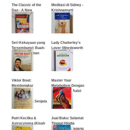
The Classic of the
Meditasi di Sidney -
Dao - A New
Krishnamurti
Investigation
…
…
Seri Kekayaan yang
Lady Chatterley's
Tersembunyi: Buah-
Lover (Wordsworth
Buah Ketekunan
Classics)
…
…
Viktor Bout:
Master Your
Membongkar
Metabolism Dengan
Jaringan
Mariska van Aalst
Internasional
Perdagangan Senjata
…
Ilegal
…
Putri Kecilku &
Jual Buku: Selamat
Astrocytoma (Kisah
Tinggal Hindia
Nyata)
(Janjinya pedagang