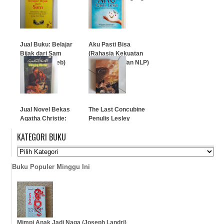
telur)
…
…
Jual Buku: Belajar
Aku Pasti Bisa
Bijak dari Sam
(Rahasia Kekuatan
(Daniel Gottlieb)
Hipnoterapi dan NLP)
…
…
Jual Novel Bekas
The Last Concubine
Agatha Christie:
Penulis Lesley
Pembunuhan
Downer
KATEGORI BUKU
Terpendam (Sleeping
Murder)
…
…
Buku Populer Minggu Ini
Mimpi Anak Jadi Naga (Joseph Landri)