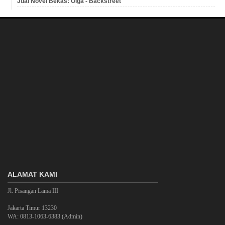
Jual Novel Bekas: Olga - Backstreet
ALAMAT KAMI
Jl. Pisangan Lama III
Jakarta Timur 13230
WA: 0813-1063-6383 (Admin)