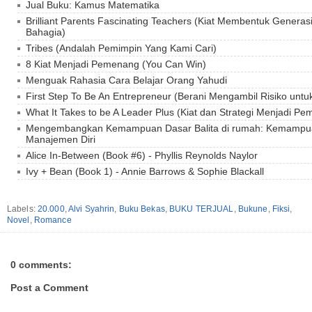
Jual Buku: Kamus Matematika
Brilliant Parents Fascinating Teachers (Kiat Membentuk Gener
Bahagia)
Tribes (Andalah Pemimpin Yang Kami Cari)
8 Kiat Menjadi Pemenang (You Can Win)
Menguak Rahasia Cara Belajar Orang Yahudi
First Step To Be An Entrepreneur (Berani Mengambil Risiko untu
What It Takes to be A Leader Plus (Kiat dan Strategi Menjadi Pem
Mengembangkan Kemampuan Dasar Balita di rumah: Kemampuan
Manajemen Diri
Alice In-Between (Book #6) - Phyllis Reynolds Naylor
Ivy + Bean (Book 1) - Annie Barrows & Sophie Blackall
Labels:
20.000
,
Alvi Syahrin
,
Buku Bekas
,
BUKU TERJUAL
,
Bukune
,
Fiksi
,
Novel
,
Romance
0 comments:
Post a Comment