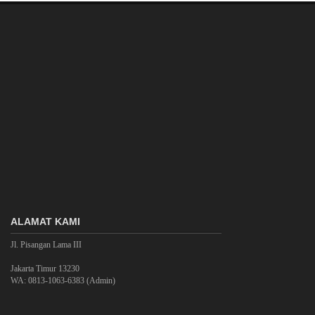
ALAMAT KAMI
Jl. Pisangan Lama III
Jakarta Timur 13230
WA: 0813-1063-6383 (Admin)