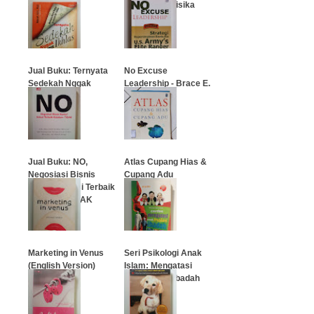
Penggagas Fisika
Kuantum)
…
…
Jual Buku: Ternyata
No Excuse
Sedekah Nggak
Leadership - Brace E.
Harus Ikhlas
Barber
…
…
Jual Buku: NO,
Atlas Cupang Hias &
Negosiasi Bisnis
Cupang Adu
Buntu? Solusi Terbaik
Katakan: TIDAK
…
…
Marketing in Venus
Seri Psikologi Anak
(English Version)
Islam: Mengatasi
Anak Malas Ibadah
…
…