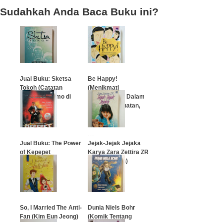
Sudahkah Anda Baca Buku ini?
Jual Buku: Sketsa
Be Happy!
Tokoh (Catatan
(Menikmati
Jakoeb Oetomo di
Kebahagiaan Dalam
Intisari)
Karier, Kesehatan,
dan Asmara)
…
…
Jual Buku: The Power
Jejak-Jejak Jejaka
of Kepepet
Karya Zara Zettira ZR
(Novel Bekas)
…
…
So, I Married The Anti-
Dunia Niels Bohr
Fan (Kim Eun Jeong)
(Komik Tentang