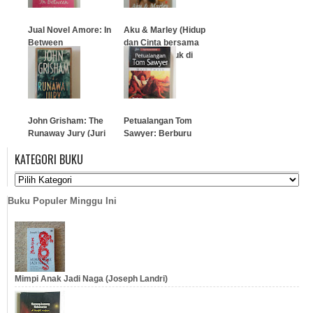
Jual Novel Amore: In
Aku & Marley (Hidup
Between
dan Cinta bersama
anjing terburuk di
dunia)
…
…
John Grisham: The
Petualangan Tom
Runaway Jury (Juri
Sawyer: Berburu
Pilihan)
Harta Karun
KATEGORI BUKU
…
…
Buku Populer Minggu Ini
Mimpi Anak Jadi Naga (Joseph Landri)