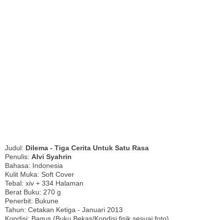
Judul:
Dilema - Tiga Cerita Untuk Satu Rasa
Penulis:
Alvi Syahrin
Bahasa: Indonesia
Kulit Muka: Soft Cover
Tebal: xiv + 334 Halaman
Berat Buku: 270 g
Penerbit: Bukune
Tahun: Cetakan Ketiga - Januari 2013
Kondisi: Bagus (Buku Bekas/Kondisi fisik sesuai foto)