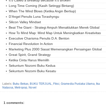
It's Called a Breakup Because It's Broken
Long Time Coming (Kasih Setinggi Bintang)
When The Wind Blows (Ketika Angin Bertiup)
D'Angel Penulis Luna Torashyngu
Silicon Valley Mindset
Beat The Giant - Strategi Ampuh Menaklukkan Merek Global
How To Mind Map: Mind Map Untuk Meningkatkan Kreativitas
Executive Charisma Penulis D.A. Benton
Financial Revolution In Action
Marketing Plus 2000 Siasat Memenangkan Persaingan Global
Great Spirit, Grand Strategy
Ketika Cinta Harus Memilih
Sekuntum Nozomi Buku Kedua
Sekuntum Nozomi Buku Kesatu
Labels:
Buku Bekas
,
BUKU TERJUAL
,
Fiksi
,
Gramedia Pustaka Utama
,
Ika
Natassa
,
Metropop
,
Novel
1 comments: