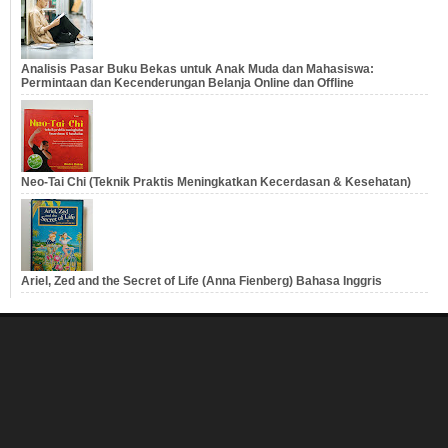
Analisis Pasar Buku Bekas untuk Anak Muda dan Mahasiswa:
Permintaan dan Kecenderungan Belanja Online dan Offline
Neo-Tai Chi (Teknik Praktis Meningkatkan Kecerdasan & Kesehatan)
Ariel, Zed and the Secret of Life (Anna Fienberg) Bahasa Inggris