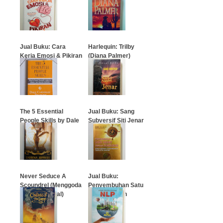
…
…
Jual Buku: Cara
Harlequin: Trilby
Kerja Emosi & Pikiran
(Diana Palmer)
Manusia
…
…
The 5 Essential
Jual Buku: Sang
People Skills by Dale
Subversif Siti Jenar
Carnegie
…
…
Never Seduce A
Jual Buku:
Scoundrel (Menggoda
Penyembuhan Satu
Sang Berandal)
Menit Dengan
Homeopati
…
…