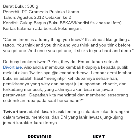
Berat Buku: 300 g
Penerbit: PT Gramedia Pustaka Utama
Tahun: Agustus 2012 Cetakan ke 2
Kondisi: Cukup Bagus (Buku BEKAS/Kondisi fisik sesuai foto)
Kertas halaman ada bercak kekuningan.
"Commitment is a funny thing, you know? It's almost like getting a
tattoo. You think and you think and you think and you think before
you get one. And once you get one, it sticks to you hard and deep."
Do busy bankers tweet? Yes, they do. Empat tahun setelah
Divortiare
, Alexandra membuka kembali hidupnya kepada publik
melalui akun Twitter-nya @alexandrarheaw. Lembar demi lembar
buku ini adalah hasil "mengintip" kehidupannya sehari-hari,
pemikirannya yang witty dan sangat jujur, spontan, chaotic, dan
terkadang menusuk, yang akhirnya akan bisa menjawab
pertanyaan: "Dapatkah kita mencintai dan membenci seseorang
sedemikian rupa pada saat bersamaan?"
Twivortiare
adalah kisah klasik tentang cinta dan luka, terangkai
dalam tweets, mentions, dan DM yang lahir lewat ujung-ujung
jemari karakter-karakternya.
PREVIOUS
NEXT