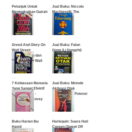
Petunjuk Untuk
Jual Buku: Niccolo
Meningkatkan Gairah
Machiavelli: The
Seks dalam
Prince (Sang
Pernikahan
Pangeran)
…
…
Greed And Glory On
Jual Buku: Falun
Wall Street:
Gong (Li Hongzhi)
Keserakahan dan
Kebesaran di Wall
…
Street
…
7 Kebiasaan Manusia
Jual Buku: Metode
Yang Sangat Efektif
Aktivasi Otak
(Edisi Revisi) -
(Meledakkan Potensi
Stephen R . Covey
Otak)
…
…
Buku Harian Ibu
Harlequin: Suara Hati
Hamil
Coreen (Swept Off
Her Stilettos)