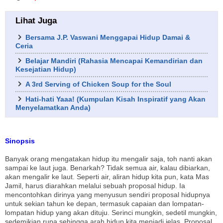
Lihat Juga
Bersama J.P. Vaswani Menggapai Hidup Damai &
Ceria
Belajar Mandiri (Rahasia Mencapai Kemandirian dan
Kesejatian Hidup)
A 3rd Serving of Chicken Soup for the Soul
Hati-hati Yaaa! (Kumpulan Kisah Inspiratif yang Akan
Menyelamatkan Anda)
Sinopsis
Banyak orang mengatakan hidup itu mengalir saja, toh nanti akan
sampai ke laut juga. Benarkah? Tidak semua air, kalau dibiarkan,
akan mengalir ke laut. Seperti air, aliran hidup kita pun, kata Mas
Jamil, harus diarahkan melalui sebuah proposal hidup. Ia
mencontohkan dirinya yang menyusun sendiri proposal hidupnya
untuk sekian tahun ke depan, termasuk capaian dan lompatan-
lompatan hidup yang akan dituju. Serinci mungkin, sedetil mungkin,
sedemikian rupa sehingga arah hidup kita menjadi jelas. Proposal