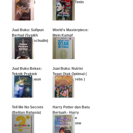
Kebahagiaan)
Petualangan Tintin
…
…
Jual Buku: Sufipun
World's Masterpiece:
Berhaji (Syaikh
Mein Kampf
Achmad Syaechudin)
…
…
Jual Buku Bekas:
Jual Buku: Nutrisi
Teknik Praktek
Tepat Otak Optimal (
Advokat, Ropaun
Dr. Charles Krebs )
Rambe
…
…
Tell Me No Secrets
Harry Potter dan Batu
(Belitan Rahasia)
Bertuah - Harry
Potter and The
Sorcerer's Stone
…