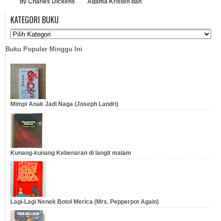
by Charles Dickens
Agama Kristen dan
Agama Buddha Edisi
KATEGORI BUKU
Kedua
…
…
Buku Populer Minggu Ini
Mimpi Anak Jadi Naga (Joseph Landri)
Kunang-kunang Kebenaran di langit malam
Lagi-Lagi Nenek Botol Merica (Mrs. Pepperpot Again)