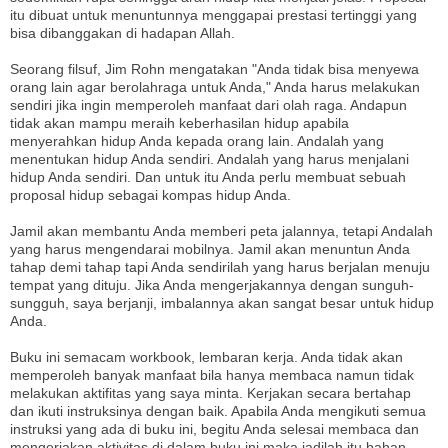
itu dibuat untuk menuntunnya menggapai prestasi tertinggi yang
bisa dibanggakan di hadapan Allah.
Seorang filsuf, Jim Rohn mengatakan "Anda tidak bisa menyewa
orang lain agar berolahraga untuk Anda," Anda harus melakukan
sendiri jika ingin memperoleh manfaat dari olah raga. Andapun
tidak akan mampu meraih keberhasilan hidup apabila
menyerahkan hidup Anda kepada orang lain. Andalah yang
menentukan hidup Anda sendiri. Andalah yang harus menjalani
hidup Anda sendiri. Dan untuk itu Anda perlu membuat sebuah
proposal hidup sebagai kompas hidup Anda.
Jamil akan membantu Anda memberi peta jalannya, tetapi Andalah
yang harus mengendarai mobilnya. Jamil akan menuntun Anda
tahap demi tahap tapi Anda sendirilah yang harus berjalan menuju
tempat yang dituju. Jika Anda mengerjakannya dengan sunguh-
sungguh, saya berjanji, imbalannya akan sangat besar untuk hidup
Anda.
Buku ini semacam workbook, lembaran kerja. Anda tidak akan
memperoleh banyak manfaat bila hanya membaca namun tidak
melakukan aktifitas yang saya minta. Kerjakan secara bertahap
dan ikuti instruksinya dengan baik. Apabila Anda mengikuti semua
instruksi yang ada di buku ini, begitu Anda selesai membaca dan
mengerjakan aktivitas di dalam buku ini maka jadilah itu bahan