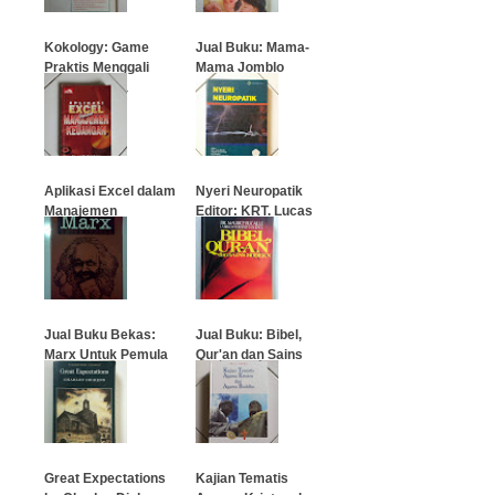
…
Kokology: Game
Jual Buku: Mama-
Praktis Menggali
Mama Jomblo
Potensi Anda
…
…
Aplikasi Excel dalam
Nyeri Neuropatik
Manajemen
Editor: KRT. Lucas
Keuangan
Meliala
…
…
Jual Buku Bekas:
Jual Buku: Bibel,
Marx Untuk Pemula
Qur'an dan Sains
Modern
…
…
Great Expectations
Kajian Tematis