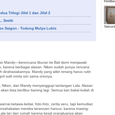
Fieldbo
a Trilogi Jilid 1 dan Jilid 2
L. Smith
Twivort
iss Saigon - Todung Mulya Lubis
dan Mandy—berencana liburan ke Bali demi menjawab
u, karena berbagai alasan. Niken sudah punya rencana
h dirahasiakannya. Mandy yang atlet renang harus rutin
ril sulit minta izin sama ortunya.
ril, Niken, dan Mandy menyanggupi tantangan Lala. Alasan
kan bisa berlibur bareng lagi. Semua kan bakal kuliah di
warnai ketawa-ketiwi, foto-foto, cerita seru, tapi kemudian
 Persahabatan mereka terancam hancur, karena masing-
ala lari dari rumah karena kesal orangtuanya akan