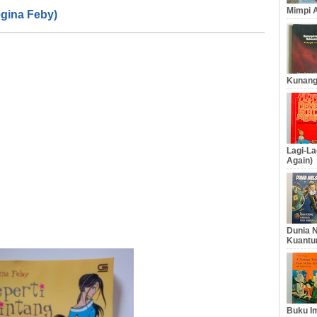
Mimpi A
egina Feby)
Kunang
Lagi-La
Again)
Dunia N
Kuantu
Buku Im