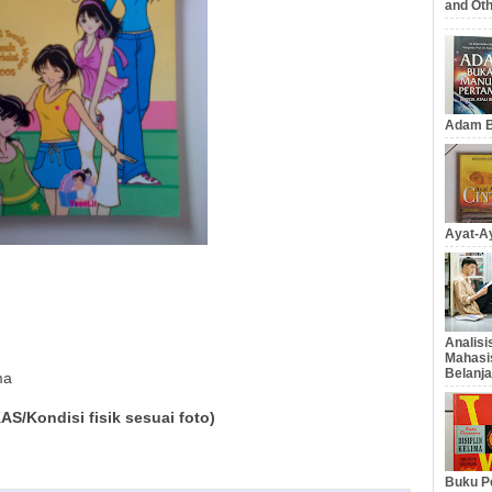
and Oth
Adam B
Ayat-Ay
Analis
Mahasi
Belanja
ma
/Kondisi fisik sesuai foto)
Buku Pe