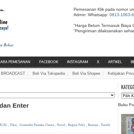
Pemesanan Klik pada nomor un
Admin: Whatsapp:
0813-1063-
"Harga Belum Termasuk Biaya 
"Pengiriman dilaksanakan seha
ku Bekas
CARA PEMESANAN
FACEBOOK
INSTAGRAM
X
ARTIKEL
B
A BROADCAST
Beli Via Tokopedia
Beli Via Shopee
Kebijakan Priv
KATEG
 dan Enter
Buku Po
JUAL
,
Fiksi
,
Gramedia Pustaka Utama
,
Novel
,
Regina Feby
,
Remaja
,
Teenlit