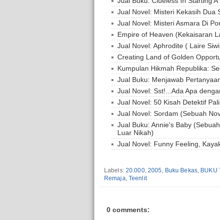
Jual Buku: Clueless In Starting A
Jual Novel: Misteri Kekasih Dua
Jual Novel: Misteri Asmara Di P
Empire of Heaven (Kekaisaran Lan
Jual Novel: Aphrodite ( Laire Siwi
Creating Land of Golden Opport
Kumpulan Hikmah Republika: Se
Jual Buku: Menjawab Pertanyaan
Jual Novel: Sst!...Ada Apa deng
Jual Novel: 50 Kisah Detektif Pa
Jual Novel: Sordam (Sebuah No
Jual Buku: Annie's Baby (Sebua
Luar Nikah)
Jual Novel: Funny Feeling, Kayak 
Labels:
20.000
,
2005
,
Buku Bekas
,
BUKU 
Remaja
,
Teenlit
0 comments: