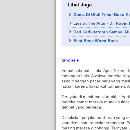
Lihat Juga
Gema Di Ufuk Timur Buku Kedu
Lies at The Altar - Dr. Robin 
Dari Kediktatoran Sampai M
Best Boss Worst Boss
Sinopsis
Empat sahabat—Lala, April, Niken, 
tantangan Lala. Awalnya mereka rag
sendiri dengan pacar baru yang masi
latihan karena bakal ikut turnamen. Ap
Ternyata di menit-menit terakhir, Ap
mereka sama: mereka mungkin tidak a
tempat yang berbeda.
Dimulailah perjalanan liburan yang di
satu demi satu rahasia terbongkar.
masing merasa dibohongi. Ternyata L