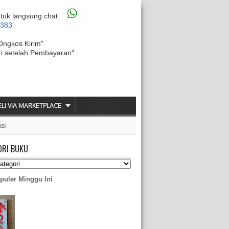
tuk langsung chat
:
6383
Ongkos Kirim"
ri setelah Pembayaran"
ELI VIA MARKETPLACE
asi
ORI BUKU
puler Minggu Ini