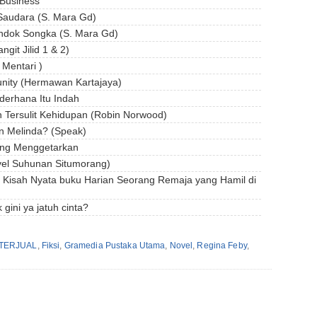
 Business
 Saudara (S. Mara Gd)
ondok Songka (S. Mara Gd)
git Jilid 1 & 2)
 Mentari )
unity (Hermawan Kartajaya)
derhana Itu Indah
 Tersulit Kehidupan (Robin Norwood)
an Melinda? (Speak)
ling Menggetarkan
vel Suhunan Situmorang)
h Kisah Nyata buku Harian Seorang Remaja yang Hamil di
gini ya jatuh cinta?
TERJUAL
,
Fiksi
,
Gramedia Pustaka Utama
,
Novel
,
Regina Feby
,