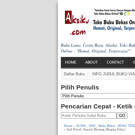
Buku Lama, Cerita Baru. Aksiku: Toko Bu
Online - "Hemat, Original, Terpercaya!".
HOME
ABOUT
CONTACT
Daftar Buku
INFO JUDUL BUKU VI
Pilih Penulis
Pencarian Cepat - Ketik
GO
Home
»
20.000
,
2005
,
Buku Bekas
,
BUKU TER
» Jual Novel: Seperti Bintang (Regina Feby)