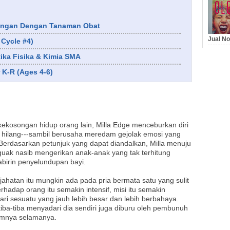
ungan Dengan Tanaman Obat
Jual No
 Cycle #4)
ka Fisika & Kimia SMA
 K-R (Ages 4-6)
kekosongan hidup orang lain, Milla Edge menceburkan diri
 hilang---sambil berusaha meredam gejolak emosi yang
 Berdasarkan petunjuk yang dapat diandalkan, Milla menuju
guak nasib mengerikan anak-anak yang tak terhitung
birin penyelundupan bayi.
ahatan itu mungkin ada pada pria bermata satu yang sulit
rhadap orang itu semakin intensif, misi itu semakin
dari sesuatu yang jauh lebih besar dan lebih berbahaya.
iba-tiba menyadari dia sendiri juga diburu oleh pembunuh
mnya selamanya.