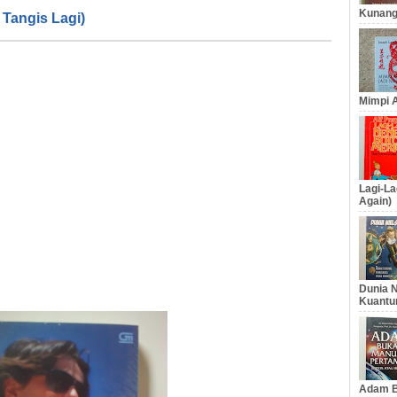
Kunang
 Tangis Lagi)
Mimpi A
Lagi-La
Again)
Dunia N
Kuantu
Adam B