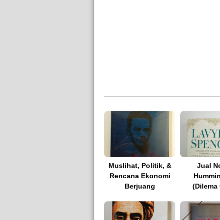
Muslihat, Politik, &
Jual N
Rencana Ekonomi
Hummin
Berjuang
(Dilema 