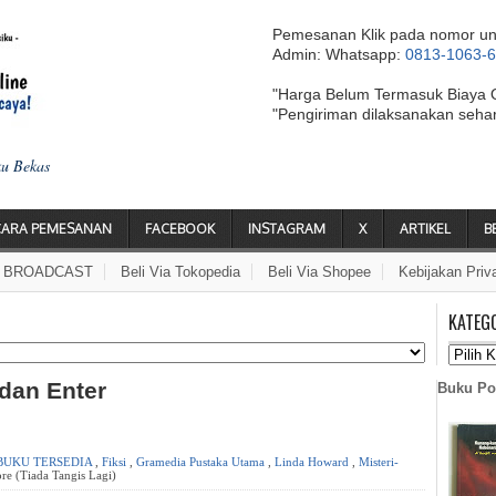
Pemesanan Klik pada nomor un
Admin: Whatsapp:
0813-1063-
"Harga Belum Termasuk Biaya 
"Pengiriman dilaksanakan seha
ku Bekas
CARA PEMESANAN
FACEBOOK
INSTAGRAM
X
ARTIKEL
B
A BROADCAST
Beli Via Tokopedia
Beli Via Shopee
Kebijakan Priv
KATEG
 dan Enter
Buku Po
BUKU TERSEDIA
,
Fiksi
,
Gramedia Pustaka Utama
,
Linda Howard
,
Misteri-
re (Tiada Tangis Lagi)