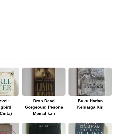
ovel:
Drop Dead
Buku Harian
gbird
Gorgeous: Pesona
Keluarga Kiri
Cinta)
Mematikan