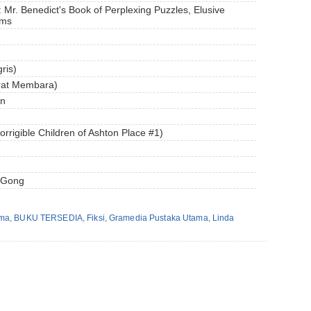
 Mr. Benedict's Book of Perplexing Puzzles, Elusive
ums
ris)
rat Membara)
an
rrigible Children of Ashton Place #1)
a Gong
ama
,
BUKU TERSEDIA
,
Fiksi
,
Gramedia Pustaka Utama
,
Linda