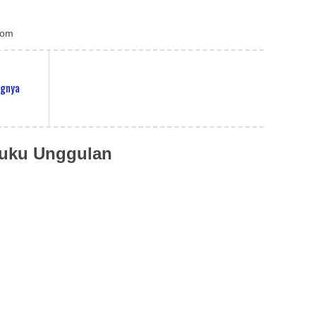
com
ngnya
uku Unggulan