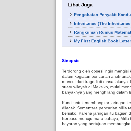
Lihat Juga
Pengobatan Penyakit Kand
Inheritance (The Inheritance
Rangkuman Rumus Matemati
My First English Book Letter
Sinopsis
Terdorong oleh obsesi ingin mengisi 
dalam kegiatan pencarian anak-anak
muncul dari tragedi di masa lalunya.
suatu wilayah di Meksiko, mulai men
banyaknya yang menghilang dalam la
Kunci untuk membongkar jaringan kej
dilacak. Sementara pencarian Milla te
berisiko. Karena jaringan itu bagian 
Berpacu menuju mara bahaya, Milla t
bayaran yang bertujuan membungka