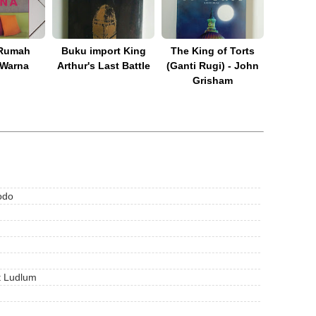
Rumah
Buku import King
The King of Torts
Warna
Arthur's Last Battle
(Ganti Rugi) - John
Grisham
odo
t Ludlum