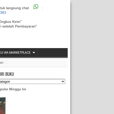
tuk langsung chat
:
6383
Ongkos Kirim"
ri setelah Pembayaran"
ELI VIA MARKETPLACE
asi
ORI BUKU
puler Minggu Ini