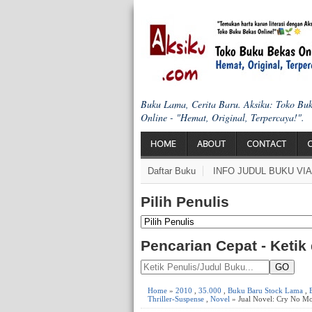
Buku Lama, Cerita Baru. Aksiku: Toko Bu
Online - "Hemat, Original, Terpercaya!".
HOME
ABOUT
CONTACT
Daftar Buku
INFO JUDUL BUKU VI
Pilih Penulis
Pencarian Cepat - Ketik
GO
Home
»
2010
,
35.000
,
Buku Baru Stock Lama
,
Thriller-Suspense
,
Novel
» Jual Novel: Cry No Mo