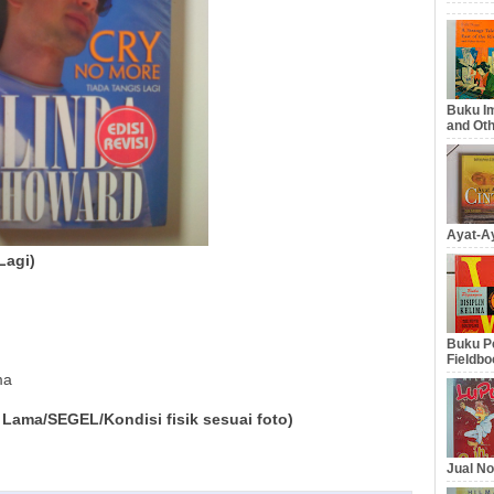
Buku Im
and Oth
Ayat-Ay
Lagi)
Buku Pe
Fieldbo
ma
Lama/SEGEL/Kondisi fisik sesuai foto)
Jual No