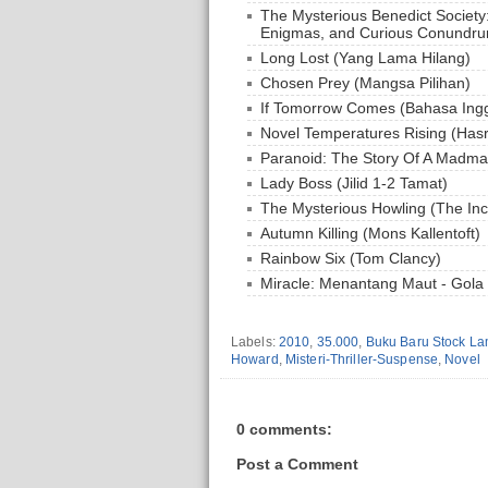
The Mysterious Benedict Society:
Enigmas, and Curious Conundr
Long Lost (Yang Lama Hilang)
Chosen Prey (Mangsa Pilihan)
If Tomorrow Comes (Bahasa Ingg
Novel Temperatures Rising (Has
Paranoid: The Story Of A Madm
Lady Boss (Jilid 1-2 Tamat)
The Mysterious Howling (The Inco
Autumn Killing (Mons Kallentoft)
Rainbow Six (Tom Clancy)
Miracle: Menantang Maut - Gol
Labels:
2010
,
35.000
,
Buku Baru Stock L
Howard
,
Misteri-Thriller-Suspense
,
Novel
0 comments:
Post a Comment