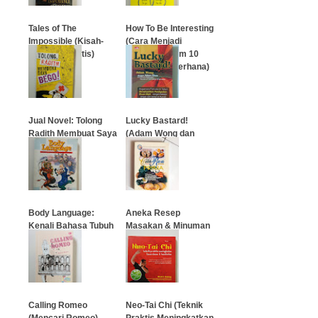
Tales of The
How To Be Interesting
Impossible (Kisah-
(Cara Menjadi
Kisah Fantastis)
Menarik Dalam 10
Langkah Sederhana)
…
…
Jual Novel: Tolong
Lucky Bastard!
Radith Membuat Saya
(Adam Wong dan
Bego!
Adam Khoo)
…
…
Body Language:
Aneka Resep
Kenali Bahasa Tubuh
Masakan & Minuman
Si Dia
…
…
Calling Romeo
Neo-Tai Chi (Teknik
(Mencari Romeo) -
Praktis Meningkatkan