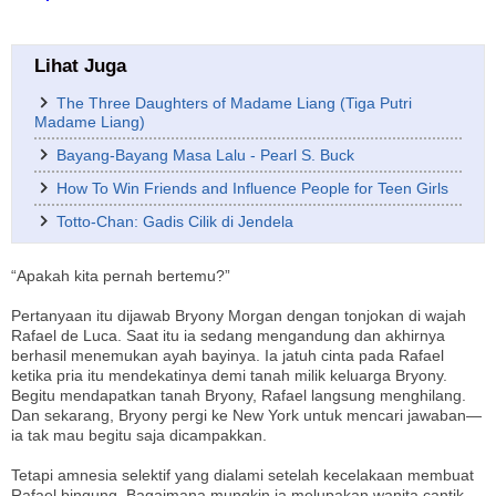
Lihat Juga
The Three Daughters of Madame Liang (Tiga Putri
Madame Liang)
Bayang-Bayang Masa Lalu - Pearl S. Buck
How To Win Friends and Influence People for Teen Girls
Totto-Chan: Gadis Cilik di Jendela
“Apakah kita pernah bertemu?”
Pertanyaan itu dijawab Bryony Morgan dengan tonjokan di wajah
Rafael de Luca. Saat itu ia sedang mengandung dan akhirnya
berhasil menemukan ayah bayinya. Ia jatuh cinta pada Rafael
ketika pria itu mendekatinya demi tanah milik keluarga Bryony.
Begitu mendapatkan tanah Bryony, Rafael langsung menghilang.
Dan sekarang, Bryony pergi ke New York untuk mencari jawaban—
ia tak mau begitu saja dicampakkan.
Tetapi amnesia selektif yang dialami setelah kecelakaan membuat
Rafael bingung. Bagaimana mungkin ia melupakan wanita cantik