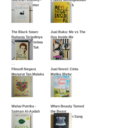
Alexandra Potter
Kecerdasan &
Kesehatan)
…
…
The Black Swan:
Jual Buku: Me vs The
Rahasia Terjadinya
Guy Inside Me
Peristiwa-Peristiwa
Langka yang Tak
…
Terduga
…
Filosofi Negara
Jual Novel: Cinta
Menurut Tan Malaka
Malika (Beby
Hasibuan)
…
…
Wahai Putriku -
When Beauty Tamed
Salman Al-Audah
the Beast
(Menaklukkan Sang
Dokter)
…