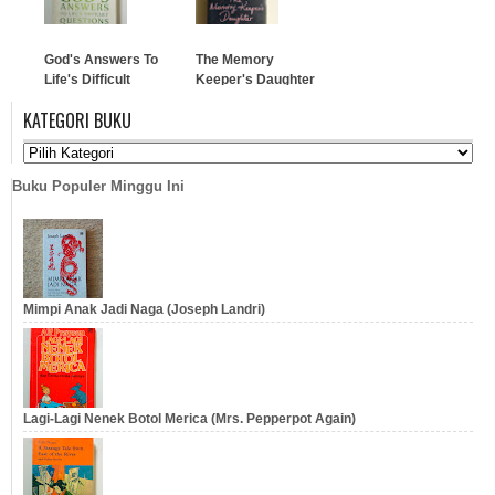
…
God's Answers To
The Memory
Life's Difficult
Keeper's Daughter
Questions
KATEGORI BUKU
(Terjemahan
…
Indonesia) - Rick
Warren
Buku Populer Minggu Ini
…
Mimpi Anak Jadi Naga (Joseph Landri)
Lagi-Lagi Nenek Botol Merica (Mrs. Pepperpot Again)