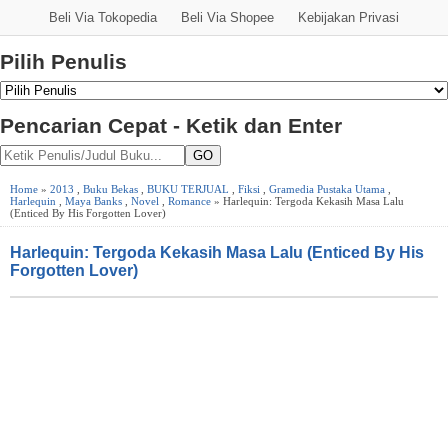
Beli Via Tokopedia
Beli Via Shopee
Kebijakan Privasi
Pilih Penulis
Pencarian Cepat - Ketik dan Enter
GO
Home
»
2013
,
Buku Bekas
,
BUKU TERJUAL
,
Fiksi
,
Gramedia Pustaka Utama
,
Harlequin
,
Maya Banks
,
Novel
,
Romance
» Harlequin: Tergoda Kekasih Masa Lalu
(Enticed By His Forgotten Lover)
Harlequin: Tergoda Kekasih Masa Lalu (Enticed By His
Forgotten Lover)