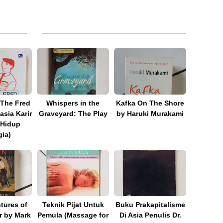
 The Fred
Whispers in the
Kafka On The Shore
asia Karir
Graveyard: The Play
by Haruki Murakami
 Hidup
ia)
tures of
Teknik Pijat Untuk
Buku Prakapitalisme
 by Mark
Pemula (Massage for
Di Asia Penulis Dr.