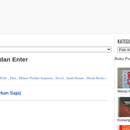
KATEG
 dan Enter
Buku Po
JUAL
,
Fiksi
,
Misteri-Thriller-Suspense
,
Novel
,
Sarah Dessen
,
Wortel Books
»
Mimpi A
rkan Saja)
Kunang