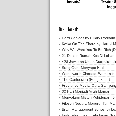
Inggris)
Twain (
Inggr
Buku Terkait:
Hard Choices by Hillary Rodham 
Kafka On The Shore by Haruki 
Why We Want You To Be Rich (D
21 Desain Rumah Kos Di Lahan 
428 Jawaban Untuk Duapuluh Li
Sang Guru Menyapa Hati
Wordsworth Classics: Women in
The Confession (Pengakuan)
Freelance Media: Cara Gampang
30 Hari Menjadi Ayah Idaman
Menyelami Misteri Kehidupan: B
Filosofi Negara Menurut Tan Ma
Brain Management Series for Lea
Fish Tales: Kisah Kehidupan Ny