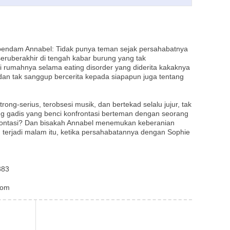
rpendam Annabel: Tidak punya teman sejak persahabatnya
seruberakhir di tengah kabar burung yang tak
 rumahnya selama eating disorder yang diderita kakaknya
 dan tak sanggup bercerita kepada siapapun juga tentang
ng-serius, terobsesi musik, dan bertekad selalu jujur, tak
ng gadis yang benci konfrontasi berteman dengan seorang
frontasi? Dan bisakah Annabel menemukan keberanian
 terjadi malam itu, ketika persahabatannya dengan Sophie
383
com