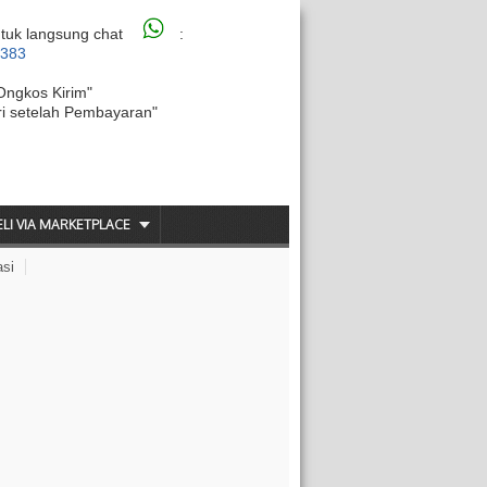
tuk langsung chat
:
6383
Ongkos Kirim"
ri setelah Pembayaran"
ELI VIA MARKETPLACE
asi