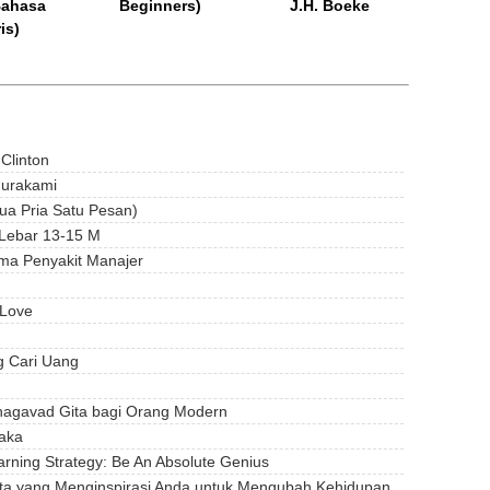
Bahasa
Beginners)
J.H. Boeke
is)
Clinton
Murakami
ua Pria Satu Pesan)
Lebar 13-15 M
ma Penyakit Manajer
 Love
 Cari Uang
hagavad Gita bagi Orang Modern
laka
rning Strategy: Be An Absolute Genius
ata yang Menginspirasi Anda untuk Mengubah Kehidupan