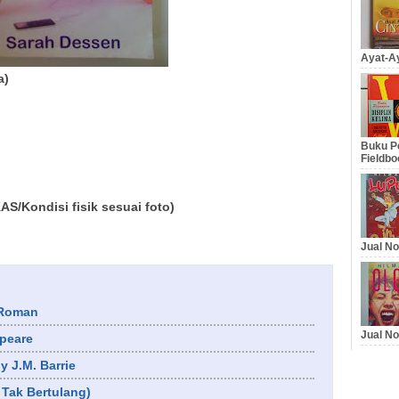
Ayat-Ay
a)
Buku Pe
Fieldbo
/Kondisi fisik sesuai foto)
Jual No
 Roman
Jual No
speare
y J.M. Barrie
 Tak Bertulang)