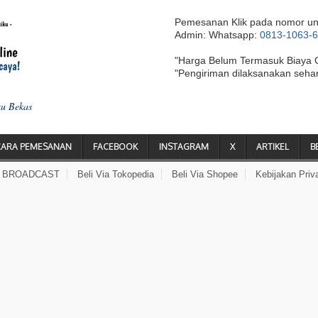
Pemesanan Klik pada nomor un
Admin: Whatsapp:
0813-1063-
"Harga Belum Termasuk Biaya 
"Pengiriman dilaksanakan seha
ku Bekas
CARA PEMESANAN
FACEBOOK
INSTAGRAM
X
ARTIKEL
B
A BROADCAST
Beli Via Tokopedia
Beli Via Shopee
Kebijakan Priv