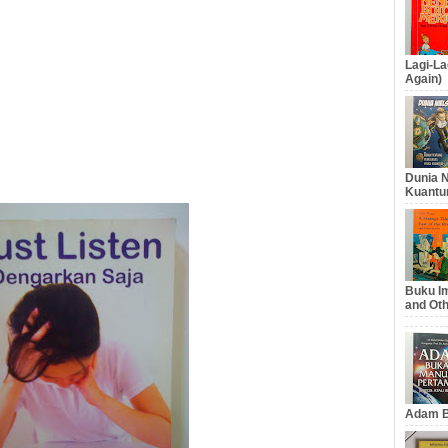
Lagi-La
Again)
Dunia N
Kuantu
Buku Im
and Oth
Adam B