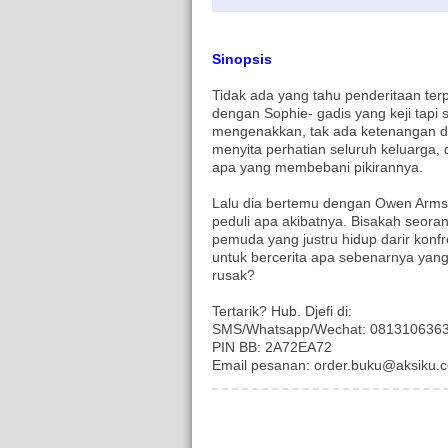
Sinopsis
Tidak ada yang tahu penderitaan te
dengan Sophie- gadis yang keji tapi 
mengenakkan, tak ada ketenangan di
menyita perhatian seluruh keluarga,
apa yang membebani pikirannya.
Lalu dia bertemu dengan Owen Armstro
peduli apa akibatnya. Bisakah seora
pemuda yang justru hidup darir kon
untuk bercerita apa sebenarnya yang
rusak?
Tertarik? Hub. Djefi di:
SMS/Whatsapp/Wechat: 081310636
PIN BB: 2A72EA72
Email pesanan: order.buku@aksiku.