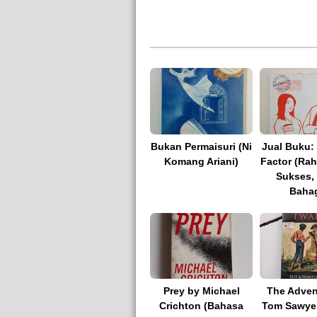
Bukan Permaisuri (Ni
Jual Buku:
Komang Ariani)
Factor (Rah
Sukses,
Bahag
Prey by Michael
The Adven
Crichton (Bahasa
Tom Sawyer