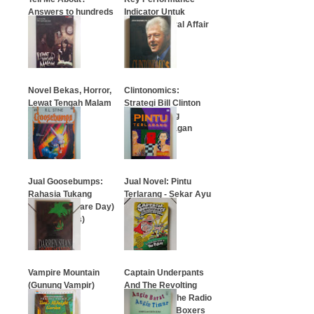
Answers to hundreds
Indicator Untuk
of questions
Fungsi General Affair
…
…
Novel Bekas, Horror,
Clintonomics:
Lewat Tengah Malam
Strategi Bill Clinton
Mereka Ulang
Revolusi Reagan
…
…
Jual Goosebumps:
Jual Novel: Pintu
Rahasia Tukang
Terlarang - Sekar Ayu
Sulap (Bad Hare Day)
Asmara
(Novel Bekas)
…
…
Vampire Mountain
Captain Underpants
(Gunung Vampir)
And The Revolting
Darren Shan
Revenge of The Radio
Active Robo-Boxers