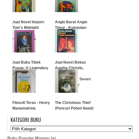
…
…
Jual Novel Import:
Angin Barat Angin
Tom's Midnight
Timur - Kumpulan
Garden
Cerita Bijak
…
…
Jual Buku Titiek
Jual Novel Bekas
Puspa: A Legendary
Agatha Christie,
DIVA
Misteri Tujuh
Lonceng, The Seven
Dials Mystery
…
…
Filosofi Teras - Henry
The Christmas Thief
Manampiring
(Pencuri Pohon Natal)
KATEGORI BUKU
…
…
Buku Populer Minggu Ini