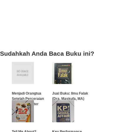
Sudahkah Anda Baca Buku ini?
Menjadi Orangtua
Jual Buku: Ilmu Falak
Setelah Perceraian
(Dra. Maskufa, MA)
(Parenting After
Divorce)
…
…
Tell Me About?
Key Performance