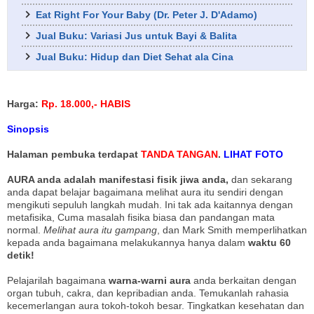
Eat Right For Your Baby (Dr. Peter J. D'Adamo)
Jual Buku: Variasi Jus untuk Bayi & Balita
Jual Buku: Hidup dan Diet Sehat ala Cina
Harga:
Rp. 18.000,- HABIS
Sinopsis
Halaman pembuka terdapat
TANDA TANGAN
.
LIHAT FOTO
AURA anda adalah manifestasi fisik jiwa anda,
dan sekarang
anda dapat belajar bagaimana melihat aura itu sendiri dengan
mengikuti sepuluh langkah mudah. Ini tak ada kaitannya dengan
metafisika, Cuma masalah fisika biasa dan pandangan mata
normal.
Melihat aura itu gampang
, dan Mark Smith memperlihatkan
kepada anda bagaimana melakukannya hanya dalam
waktu 60
detik!
Pelajarilah bagaimana
warna-warni aura
anda berkaitan dengan
organ tubuh, cakra, dan kepribadian anda. Temukanlah rahasia
kecemerlangan aura tokoh-tokoh besar. Tingkatkan kesehatan dan