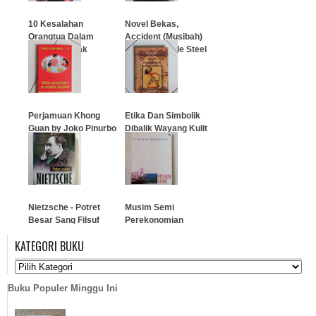
10 Kesalahan
Novel Bekas,
Orangtua Dalam
Accident (Musibah)
Mendidik Anak
Karya Danielle Steel
…
…
Perjamuan Khong
Etika Dan Simbolik
Guan by Joko Pinurbo
Dibalik Wayang Kulit
…
…
Nietzsche - Potret
Musim Semi
Besar Sang Filsuf
Perekonomian
Indonesia
KATEGORI BUKU
…
…
Buku Populer Minggu Ini