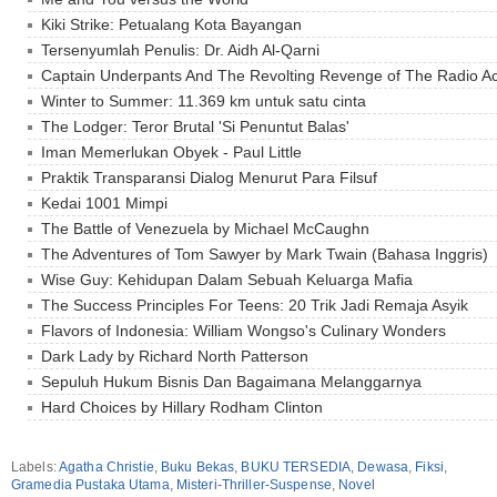
Kiki Strike: Petualang Kota Bayangan
Tersenyumlah Penulis: Dr. Aidh Al-Qarni
Captain Underpants And The Revolting Revenge of The Radio A
Winter to Summer: 11.369 km untuk satu cinta
The Lodger: Teror Brutal 'Si Penuntut Balas'
Iman Memerlukan Obyek - Paul Little
Praktik Transparansi Dialog Menurut Para Filsuf
Kedai 1001 Mimpi
The Battle of Venezuela by Michael McCaughn
The Adventures of Tom Sawyer by Mark Twain (Bahasa Inggris)
Wise Guy: Kehidupan Dalam Sebuah Keluarga Mafia
The Success Principles For Teens: 20 Trik Jadi Remaja Asyik
Flavors of Indonesia: William Wongso's Culinary Wonders
Dark Lady by Richard North Patterson
Sepuluh Hukum Bisnis Dan Bagaimana Melanggarnya
Hard Choices by Hillary Rodham Clinton
Labels:
Agatha Christie
,
Buku Bekas
,
BUKU TERSEDIA
,
Dewasa
,
Fiksi
,
Gramedia Pustaka Utama
,
Misteri-Thriller-Suspense
,
Novel