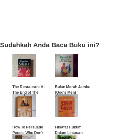
Sudahkah Anda Baca Buku ini?
The Restaurant At
Bulan Merah Jambu
The End of The
(God's Men)
Universe
…
…
How To Persuade
Filsafat Hukum
People Who Don't
Dalam Lintasan
Want To Be
Sejarah