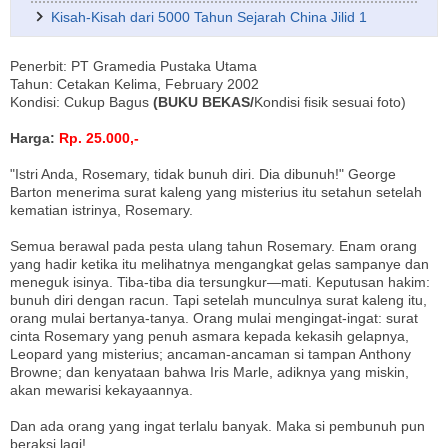
Kisah-Kisah dari 5000 Tahun Sejarah China Jilid 1
Penerbit: PT Gramedia Pustaka Utama
Tahun: Cetakan Kelima, February 2002
Kondisi: Cukup Bagus
(BUKU BEKAS/
Kondisi fisik sesuai foto)
Harga:
Rp. 25.000,-
"Istri Anda, Rosemary, tidak bunuh diri. Dia dibunuh!" George
Barton menerima surat kaleng yang misterius itu setahun setelah
kematian istrinya, Rosemary.
Semua berawal pada pesta ulang tahun Rosemary. Enam orang
yang hadir ketika itu melihatnya mengangkat gelas sampanye dan
meneguk isinya. Tiba-tiba dia tersungkur—mati. Keputusan hakim:
bunuh diri dengan racun. Tapi setelah munculnya surat kaleng itu,
orang mulai bertanya-tanya. Orang mulai mengingat-ingat: surat
cinta Rosemary yang penuh asmara kepada kekasih gelapnya,
Leopard yang misterius; ancaman-ancaman si tampan Anthony
Browne; dan kenyataan bahwa Iris Marle, adiknya yang miskin,
akan mewarisi kekayaannya.
Dan ada orang yang ingat terlalu banyak. Maka si pembunuh pun
beraksi lagi!