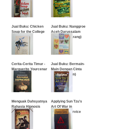
Persuaded
…
…
Jual Buku: Chicken
Jual Buku: Nanggroe
Soup for the College
Aceh Darussalam
Soul
(Dr. Phil J. Garang)
…
…
Cerita-Cerita Timur -
Jual Buku: Bermain-
Marguerite Yourcenar
Main Dengan Cinta
(Bagus Takwin)
…
…
Menguak Dahsyatnya
Applying Sun Tzu's
Rahasia Hipnosis
Art Of War in
Customer Service
…
…