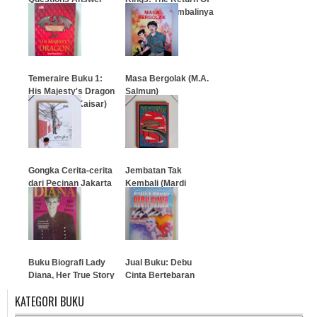
Book
The King (Kembalinya
Sang Raja)
…
…
Temeraire Buku 1:
Masa Bergolak (M.A.
His Majesty's Dragon
Salmun)
(Naga Sang Kaisar)
…
…
Gongka Cerita-cerita
Jembatan Tak
dari Pecinan Jakarta
Kembali (Mardi
Luhung)
…
…
Buku Biografi Lady
Jual Buku: Debu
Diana, Her True Story
Cinta Bertebaran
(Achdiat K. Mihardja)
KATEGORI BUKU
…
…