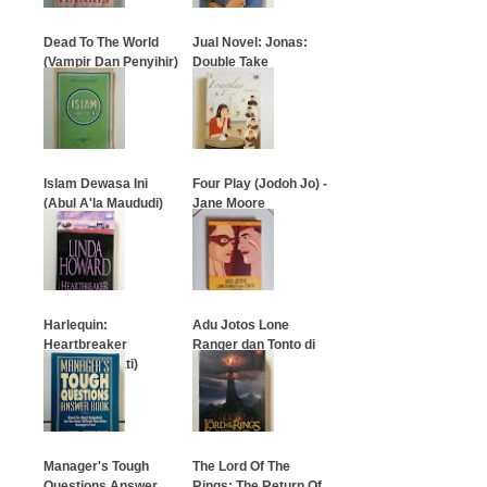
Dead To The World
Jual Novel: Jonas:
(Vampir Dan Penyihir)
Double Take
…
…
Islam Dewasa Ini
Four Play (Jodoh Jo) -
(Abul A'la Maududi)
Jane Moore
…
…
Harlequin:
Adu Jotos Lone
Heartbreaker
Ranger dan Tonto di
(Penakluk Hati)
Surga
…
…
Manager's Tough
The Lord Of The
Questions Answer
Rings: The Return Of