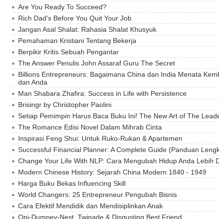
Are You Ready To Succeed?
Rich Dad's Before You Quit Your Job
Jangan Asal Shalat: Rahasia Shalat Khusyuk
Pemahaman Kristiani Tentang Bekerja
Berpikir Kritis Sebuah Pengantar
The Answer Penulis John Assaraf Guru The Secret
Billions Entrepreneurs: Bagaimana China dan India Menata Ke
dan Anda
Man Shabara Zhafira: Success in Life with Persistence
Brisingr by Christopher Paolini
Setiap Pemimpin Harus Baca Buku Ini! The New Art of The Lead
The Romance Edisi Novel Dalam Mihrab Cinta
Inspirasi Feng Shui: Untuk Ruko-Rukan & Apartemen
Successful Financial Planner: A Complete Guide (Panduan Len
Change Your Life With NLP: Cara Mengubah Hidup Anda Lebih 
Modern Chinese History: Sejarah China Modern 1840 - 1949
Harga Buku Bekas Influencing Skill
World Changers: 25 Entrepreneur Pengubah Bisnis
Cara Efektif Mendidik dan Mendisiplinkan Anak
Opi-Dumpey-Nest, Twinade & Disgusting Best Friend