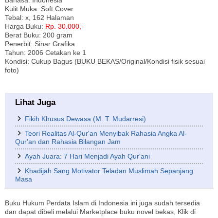
Bahasa: Indonesia
Kulit Muka: Soft Cover
Tebal: x, 162 Halaman
Harga Buku:
Rp. 30.000,-
Berat Buku: 200 gram
Penerbit: Sinar Grafika
Tahun: 2006 Cetakan ke 1
Kondisi: Cukup Bagus (BUKU BEKAS/Original/Kondisi fisik sesuai
foto)
Lihat Juga
Fikih Khusus Dewasa (M. T. Mudarresi)
Teori Realitas Al-Qur'an Menyibak Rahasia Angka Al-
Qur'an dan Rahasia Bilangan Jam
Ayah Juara: 7 Hari Menjadi Ayah Qur'ani
Khadijah Sang Motivator Teladan Muslimah Sepanjang
Masa
Buku Hukum Perdata Islam di Indonesia ini juga sudah tersedia
dan dapat dibeli melalui Marketplace buku novel bekas, Klik di