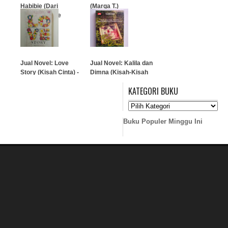
Habibie (Dari
(Marga T.)
Teknokrasi ke
Demokrasi)
…
…
Jual Novel: Love
Jual Novel: Kalila dan
Story (Kisah Cinta) -
Dimna (Kisah-Kisah
Erich Segal
Fabel Tentang
KATEGORI BUKU
Persahabatan Dan
Pengkhianatan)
…
…
Buku Populer Minggu Ini