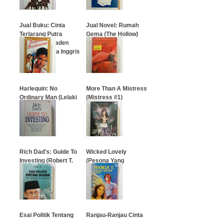
Jual Buku: Cinta
Jual Novel: Rumah
Terlarang Putra
Gema (The Hollow)
Osama Bin Laden
Dengan Janda Inggris
…
…
Harlequin: No
More Than A Mistress
Ordinary Man (Lelaki
(Mistress #1)
Misterius)
…
…
Rich Dad's: Guide To
Wicked Lovely
Investing (Robert T.
(Pesona Yang
Kiyosaki)
Menawan)
…
…
Esai Politik Tentang
Ranjau-Ranjau Cinta