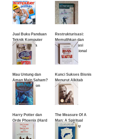
Jual Buku Panduan
Restrukturisasi:
Teknik Komputer
Memulihkan dan
Untuk Pemula
Mengakselerasi
Ekonomi Nasional
…
…
Mau Untung dan
Kunci Sukses Bisnis
Aman Main Saham?
Menurut Alkitab
Pakailah Option
…
…
Harry Potter dan
The Measure Of A
Orde Phoenix (Hard
Man: A Spiritual
Cover)
Autobiography
…
…