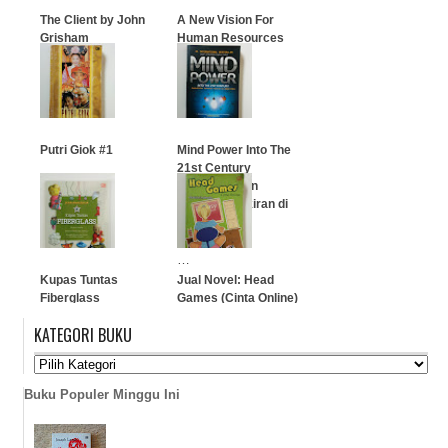
The Client by John
A New Vision For
Grisham
Human Resources
…
…
Putri Giok #1
Mind Power Into The
21st Century
(Membuktikan
…
Kekuatan Pikiran di
Zaman Kita)
…
Kupas Tuntas
Jual Novel: Head
Fiberglass
Games (Cinta Online)
KATEGORI BUKU
…
…
Buku Populer Minggu Ini