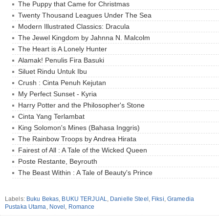
The Puppy that Came for Christmas
Twenty Thousand Leagues Under The Sea
Modern Illustrated Classics: Dracula
The Jewel Kingdom by Jahnna N. Malcolm
The Heart is A Lonely Hunter
Alamak! Penulis Fira Basuki
Siluet Rindu Untuk Ibu
Crush : Cinta Penuh Kejutan
My Perfect Sunset - Kyria
Harry Potter and the Philosopher's Stone
Cinta Yang Terlambat
King Solomon's Mines (Bahasa Inggris)
The Rainbow Troops by Andrea Hirata
Fairest of All : A Tale of the Wicked Queen
Poste Restante, Beyrouth
The Beast Within : A Tale of Beauty's Prince
Labels:
Buku Bekas
,
BUKU TERJUAL
,
Danielle Steel
,
Fiksi
,
Gramedia
Pustaka Utama
,
Novel
,
Romance