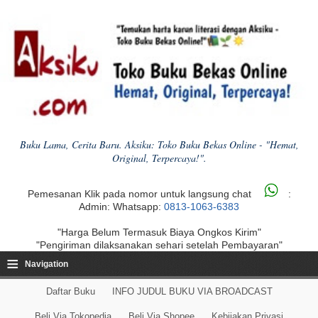
Buku Lama, Cerita Baru. Aksiku: Toko Buku Bekas Online - "Hemat,
Original, Terpercaya!".
Pemesanan Klik pada nomor untuk langsung chat
:
Admin: Whatsapp:
0813-1063-6383
"Harga Belum Termasuk Biaya Ongkos Kirim"
"Pengiriman dilaksanakan sehari setelah Pembayaran"
≡
Navigation
Daftar Buku
INFO JUDUL BUKU VIA BROADCAST
Beli Via Tokopedia
Beli Via Shopee
Kebijakan Privasi