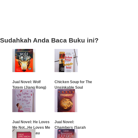
Sudahkah Anda Baca Buku ini?
Jual Novel: Wolf
Chicken Soup for The
Totem (Jiang Rong)
Unsinkable Soul
…
…
Jual Novel: He Loves
Jual Novel:
Me Not...He Loves Me
Chambers (Sarah
(Dia Benci Atau
Gerdes)