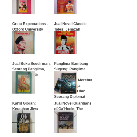
Cinta?)
…
…
Great Expectations -
Jual Novel Classic
Oxford University
Tales: Jenazah
Press
Lazarus
…
…
Jual Buku Soedirman,
Panglima Bambang
Seorang Panglima,
Sugeng: Panglima
Seorang Martir
Komando
Pertempuran Merebut
Ibu Kota Djogja
…
Kembali 1949 dan
Seorang Diplomat
Kahlil Gibran:
Jual Novel Guardians
…
Keutuhan Jiwa
of Ga'Hoole: The
Capture
…
…