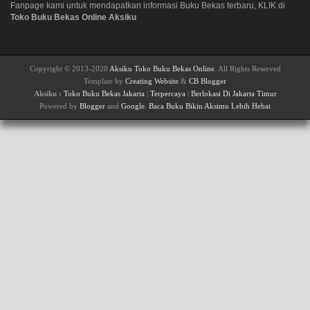
Fanpage kami untuk mendapatkan informasi Buku Bekas terbaru, KLIK di
Toko Buku Bekas Online Aksiku
Copyright © 2013-2020
Aksiku Toko Buku Bekas Online
. All Rights Reserved
Template by
Creating Website
&
CB Blogger
Aksiku :
Toko Buku Bekas Jakarta
|
Terpercaya
|
Berlokasi Di Jakarta Timur
Powered by
Blogger
and
Google
.
Baca Buku Bikin Aksimu Lebih Hebat