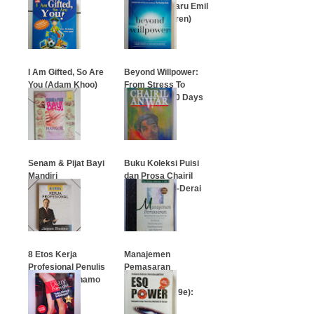
Kenakalan Baru Emil
(Astrid Lindgren)
…
…
I Am Gifted, So Are
Beyond Willpower:
You (Adam Khoo)
From Stress To
Success In 40 Days
…
…
Senam & Pijat Bayi
Buku Koleksi Puisi
Mandiri
dan Prosa Chairil
Anwar: Derai-Derai
Cemara
…
…
8 Etos Kerja
Manajemen
Profesional Penulis
Pemasaran
Jansen H. Sinamo
(Marketing
Management 9e):
Analisis,
…