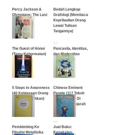
Percy Jackson &
Bedah Lengkap
Olympians: The Last
Grafologi (Membaca
Olympian
Kepribadian Orang
Lewat Tulisan
Tangannya)
…
…
The Guest of Honor
Pancasila, Identitas,
(Tamu Kehormatan)
dan Modernitas
…
…
5 Steps to Awareness
Chinese Eminent
(40 Kebiasaan Orang
People (117 Tokoh
Yang Tercerahkan)
Berpengaruh Di
Sepanjang Sejarah
China)
…
…
Pembimbing Ke
Jual Buku:
Filsafat Metafisika
Kenakalan-