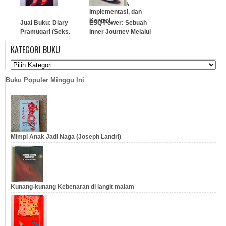
Perencanaan,
Implementasi, dan
Kontrol
Jual Buku: Diary
ESQ Power: Sebuah
Pramugari (Seks,
Inner Journey Melalui
…
Cinta, & Kehidupan) /
Al-Ihsan
KATEGORI BUKU
Kisah Nyata
…
…
Buku Populer Minggu Ini
Mimpi Anak Jadi Naga (Joseph Landri)
Kunang-kunang Kebenaran di langit malam