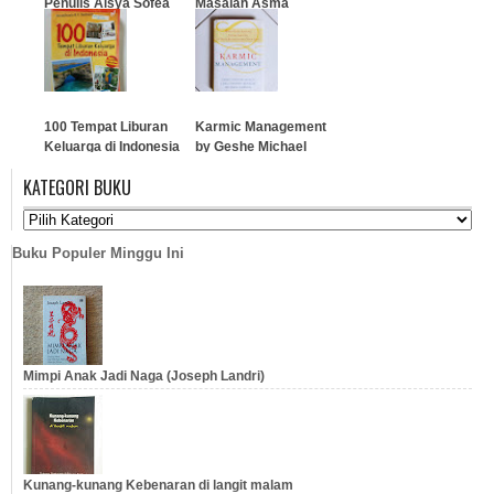
Penulis Aisya Sofea
Masalah Asma
…
…
100 Tempat Liburan
Karmic Management
Keluarga di Indonesia
by Geshe Michael
Roach
KATEGORI BUKU
…
…
Buku Populer Minggu Ini
Mimpi Anak Jadi Naga (Joseph Landri)
Kunang-kunang Kebenaran di langit malam