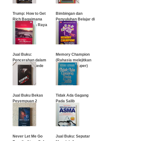
Trump: How to Get
Bimbingan dan
Rich Bagaimana
Penyuluhan Belajar di
Menjadi Kaya Raya
Sekolah
…
…
Jual Buku:
Memory Champion
Pencerahan dalam
(Rahasia melejitkan
Perjalanan (Gede
Daya Ingat Super)
Prama)
…
…
Jual Buku Bekas
Tidak Ada Gagang
Peyempuan 2
Pada Salib
…
…
Never Let Me Go
Jual Buku: Seputar