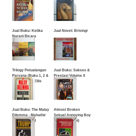
Jual Buku: Ketika
Jual Novel: Brisingr
Nurani Bicara
…
…
Trilogy Petualangan
Jual Buku: Sukses &
Parvana (Buku 1, 2 &
Prestasi Volume X
3) - Deborah Ellis
…
…
Jual Buku: The Malay
Almost Broken
Dilemma - Mahathir
Sekuel Annoying Boy
Bin Mohamad
(Inesia Pratiwi)
…
…