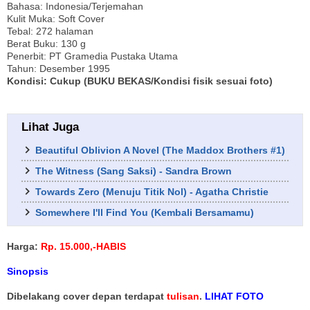
Bahasa: Indonesia/Terjemahan
Kulit Muka: Soft Cover
Tebal: 272 halaman
Berat Buku: 130 g
Penerbit: PT Gramedia Pustaka Utama
Tahun: Desember 1995
Kondisi: Cukup (BUKU BEKAS/Kondisi fisik sesuai foto)
Lihat Juga
Beautiful Oblivion A Novel (The Maddox Brothers #1)
The Witness (Sang Saksi) - Sandra Brown
Towards Zero (Menuju Titik Nol) - Agatha Christie
Somewhere I'll Find You (Kembali Bersamamu)
Harga:
Rp. 15.000,-HABIS
Sinopsis
Dibelakang cover depan terdapat
tulisan
.
LIHAT FOTO