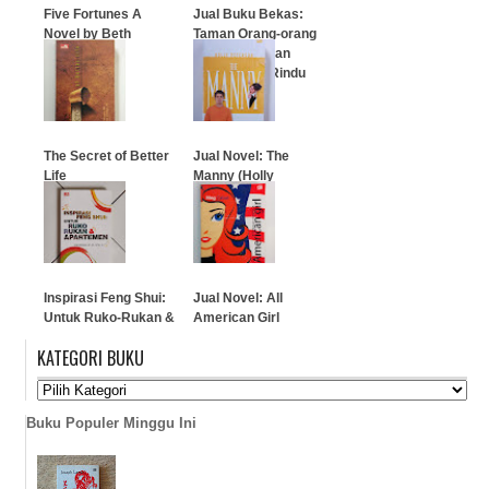
Five Fortunes A
Jual Buku Bekas:
Novel by Beth
Taman Orang-orang
Gutcheon
Jatuh Cinta dan
Memendam Rindu
…
…
The Secret of Better
Jual Novel: The
Life
Manny (Holly
Peterson)
…
…
Inspirasi Feng Shui:
Jual Novel: All
Untuk Ruko-Rukan &
American Girl
Apartemen
(Pahlawan Amerika)
KATEGORI BUKU
…
…
Buku Populer Minggu Ini