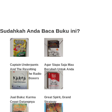
Sudahkah Anda Baca Buku ini?
Captain Underpants
Agar Siapa Saja Mau
And The Revolting
Berubah Untuk Anda
Revenge of The Radio
Active Robo-Boxers
…
…
Jual Buku: Karma
Great Spirit, Grand
Cepat Datangnya
Strategy
…
…