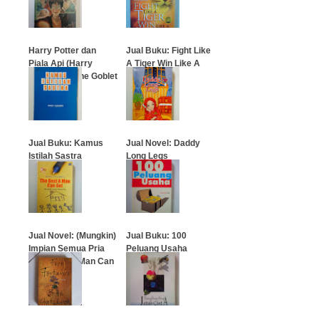
Harry Potter dan
Jual Buku: Fight Like
Piala Api (Harry
A Tiger Win Like A
Potter And The Goblet
Champion
Fire)
…
…
Jual Buku: Kamus
Jual Novel: Daddy
Istilah Sastra
Long Legs
…
…
Jual Novel: (Mungkin)
Jual Buku: 100
Impian Semua Pria
Peluang Usaha
(The Best A Man Can
Get)
…
…