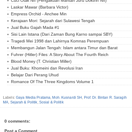
Cuci Otak NII (Pengakuan Mantan Juru Doktrin NII)
Laskar Mawar (Barbara Victor)
Empress Orchid - Anchee Min
Kerajaan Mori: Sejarah dari Sulawesi Tengah
Jual Buku Gajah Mada #1
Sisi Lain Istana (Dari Zaman Bung Karno sampai SBY)
Tragedi Mei 1998 dan Lahirnya Komnas Perempuan
Membangun Jalan Tengah: Islam antara Timur dan Barat
Fuhrer (Hitler) Files: A Story About The Fourth Reich
Blood Money (T. Christian Miller)
Jual Buku: Khomeini dan Revolusi Iran
Belajar Dari Perang Uhud
Romance Of The Three Kingdoms Volume 1
Labels:
Gaya Media Pratama
,
Moh. Kusnardi SH
,
Prof. Dr. Bintan R. Saragih
MA
,
Sejarah & Politik
,
Sosial & Politik
0 comments:
Post a Comment