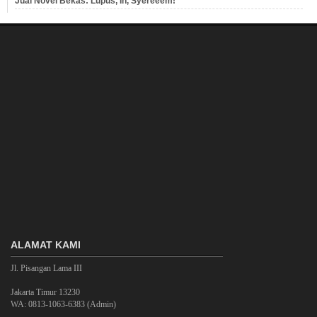
Jual Novel Bekas: Lupus, Ih, Syereeem!
ALAMAT KAMI
Jl. Pisangan Lama III
Jakarta Timur 13230
WA: 0813-1063-6383 (Admin)