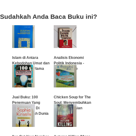
Sudahkah Anda Baca Buku ini?
Islam di Antara
Analisis Ekonomi
Kebodohan Umat dan
Politik Indonesia -
Kelemahan Ulama
Kwik Kian Gie
…
…
Jual Buku: 100
Chicken Soup for The
Penemuan Yang
Soul: Menyembuhkan
Berpengaruh Di
Luka Perceraian
Dalam Sejarah Dunia
…
…