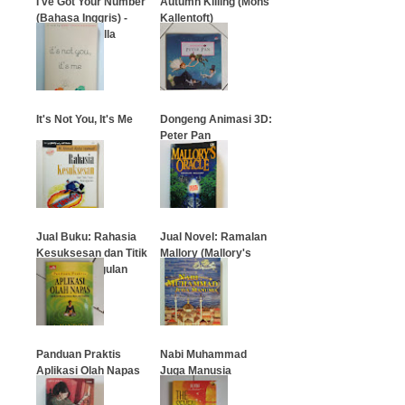
I've Got Your Number
Autumn Killing (Mons
(Bahasa Inggris) -
Kallentoft)
Sophie Kinsella
…
…
It's Not You, It's Me
Dongeng Animasi 3D:
Peter Pan
…
…
Jual Buku: Rahasia
Jual Novel: Ramalan
Kesuksesan dan Titik
Mallory (Mallory's
Tolak Keunggulan
Oracle)
…
…
Panduan Praktis
Nabi Muhammad
Aplikasi Olah Napas
Juga Manusia
…
…