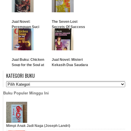
Jual Novel:
The Seven Lost
Perempuan Suci
Secrets Of Success
(Joe Vitale)
…
…
Jual Buku: Chicken
Jual Novel: Misteri
Soup for the Soul at
Kekasih Dua Saudara
Work
(S. Mara Gd)
KATEGORI BUKU
…
…
Buku Populer Minggu Ini
Mimpi Anak Jadi Naga (Joseph Landri)