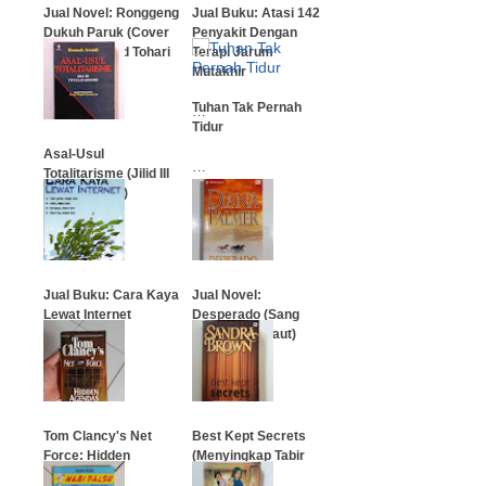
Jual Novel: Ronggeng
Jual Buku: Atasi 142
Dukuh Paruk (Cover
Penyakit Dengan
Film) - Ahmad Tohari
Terapi Jarum
Mutakhir
…
Tuhan Tak Pernah
…
Tidur
Asal-Usul
…
Totalitarisme (Jilid III
Totalitarisme)
…
Jual Buku: Cara Kaya
Jual Novel:
Lewat Internet
Desperado (Sang
Penantang Maut)
…
…
Tom Clancy's Net
Best Kept Secrets
Force: Hidden
(Menyingkap Tabir
Agendas
Kelam)