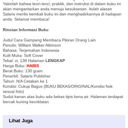
Yakinlah bahwa teori-teori, praktik, dan instruksi di dalam buku ini
akan mengantarkan anda menuju kesuksesan. Itulah alasan
Salaris merilis kembali buku ini dan menghadirkannya di hadapan
anda. Selamat membaca!
Rincian Informasi Buku
Judul Cara Gampang Membaca Pikiran Orang Lain
Penulis: William Walker Atkinson
Bahasa: Terjemahan Indonesia
Kulit Muka: Soft Cover
Tebal: vi, 138 Halaman
LENGKAP
Harga Buku:
HABIS
Berat Buku: 130 gram
Penerbit: Salaris Publisher
Tahun: N/A Cetakan ke 1
Kondisi: Cukup Bagus (BUKU BEKAS/ORIGINAL/Kondisi fisik
sesuai foto)
Sudut kanan atas buku ada bekas tipis kena air. Halaman terdapat
bercak kuning kecoklatan
Lihat Juga