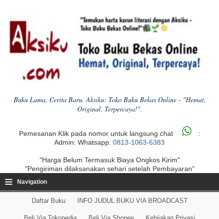
Buku Lama, Cerita Baru. Aksiku: Toko Buku Bekas Online - "Hemat,
Original, Terpercaya!".
Pemesanan Klik pada nomor untuk langsung chat
:
Admin: Whatsapp:
0813-1063-6383
"Harga Belum Termasuk Biaya Ongkos Kirim"
"Pengiriman dilaksanakan sehari setelah Pembayaran"
≡
Navigation
Daftar Buku
INFO JUDUL BUKU VIA BROADCAST
Beli Via Tokopedia
Beli Via Shopee
Kebijakan Privasi