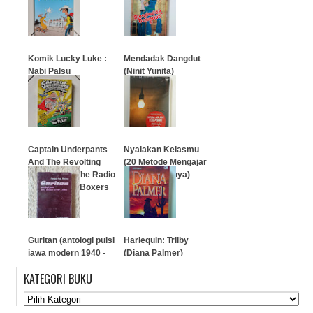
…
…
Komik Lucky Luke :
Mendadak Dangdut
Nabi Palsu
(Ninit Yunita)
…
…
Captain Underpants
Nyalakan Kelasmu
And The Revolting
(20 Metode Mengajar
Revenge of The Radio
dan Aplikasinya)
Active Robo-Boxers
…
…
Guritan (antologi puisi
Harlequin: Trilby
jawa modern 1940 -
(Diana Palmer)
1980)
KATEGORI BUKU
…
…