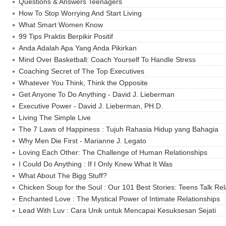
Questions & Answers Teenagers
How To Stop Worrying And Start Living
What Smart Women Know
99 Tips Praktis Berpikir Positif
Anda Adalah Apa Yang Anda Pikirkan
Mind Over Basketball: Coach Yourself To Handle Stress
Coaching Secret of The Top Executives
Whatever You Think, Think the Opposite
Get Anyone To Do Anything - David J. Lieberman
Executive Power - David J. Lieberman, PH.D.
Living The Simple Live
The 7 Laws of Happiness : Tujuh Rahasia Hidup yang Bahagia
Why Men Die First - Marianne J. Legato
Loving Each Other: The Challenge of Human Relationships
I Could Do Anything : If I Only Knew What It Was
What About The Bigg Stuff?
Chicken Soup for the Soul : Our 101 Best Stories: Teens Talk Rel
Enchanted Love : The Mystical Power of Intimate Relationships
Lead With Luv : Cara Unik untuk Mencapai Kesuksesan Sejati