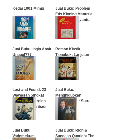
Kedai 1001 Mimpi
Jual Buku: Problem
Etis Kloning Manusia
(C.B. Kusmaryanto,
…
SCJ)
…
Jual Buku: Ingin Anak
Roman Klasik
Unggul???
Tiongkok: Lanjutan
Sam Kok
…
…
Lost and Found: 23
Jual Buku:
Wawasan Singkat
Menghidupkan
untuk Memperoleh
Kembali Jalur Sutra
Kebebasan Pribadi
Baru
…
…
Jual Buku:
Jual Buku: Rich &
Vademekum
Success Quotient The