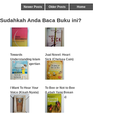
Newer Posts
Older Posts
Home
Sudahkah Anda Baca Buku ini?
Towards
Jual Novel: Heart
Understanding Islam
Sick (Chelsea Cain)
(Menudju Pengertian
Islam)
…
…
I Want To Hear Your
To Bee or Not to Bee
Voice (Kisah Nyata)
(Lebah Yang Bosan
Mencari Madu)
…
…