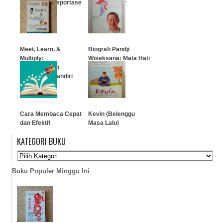
Wartawan (Reportase
Money Maker
Dasar)
…
…
Meet, Learn, &
Biografi Pandji
Multiply:
Wisaksana: Mata Hati
Pembelajaran
Sang Pioneer
Wirausaha Mandiri
Indonesia
…
…
Cara Membaca Cepat
Kevin (Belenggu
dan Efektif
Masa Lalu)
KATEGORI BUKU
…
…
Buku Populer Minggu Ini