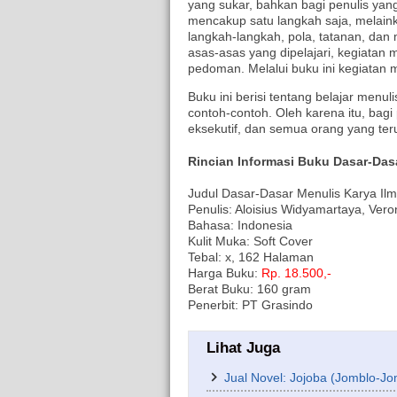
yang sukar, bahkan bagi penulis ya
mencakup satu langkah saja, melain
langkah-langkah, pola, tatanan, dan
asas-asas yang dipelajari, kegiatan m
pedoman. Melalui buku ini kegiatan 
Buku ini berisi tentang belajar men
contoh-contoh. Oleh karena itu, bagi p
eksekutif, dan semua orang yang terus
Rincian Informasi Buku Dasar-Dasa
Judul Dasar-Dasar Menulis Karya Ilm
Penulis: Aloisius Widyamartaya, Veron
Bahasa: Indonesia
Kulit Muka: Soft Cover
Tebal: x, 162 Halaman
Harga Buku:
Rp. 18.500,-
Berat Buku: 160 gram
Penerbit: PT Grasindo
Lihat Juga
Jual Novel: Jojoba (Jomblo-J