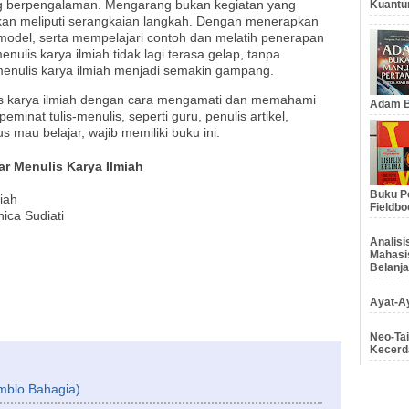
ng berpengalaman. Mengarang bukan kegiatan yang
Kuantu
kan meliputi serangkaian langkah. Dengan menerapkan
 model, serta mempelajari contoh dan melatih penerapan
enulis karya ilmiah tidak lagi terasa gelap, tanpa
menulis karya ilmiah menjadi semakin gampang.
ulis karya ilmiah dengan cara mengamati dan memahami
Adam B
eminat tulis-menulis, seperti guru, penulis artikel,
 mau belajar, wajib memiliki buku ini.
r Menulis Karya Ilmiah
Buku Pe
iah
Fieldbo
ica Sudiati
Analis
Mahasi
Belanja
Ayat-Ay
Neo-Tai
Kecerd
omblo Bahagia)