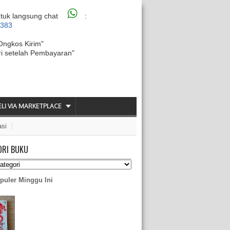
tuk langsung chat
:
6383
Ongkos Kirim"
ri setelah Pembayaran"
ELI VIA MARKETPLACE
asi
ORI BUKU
puler Minggu Ini