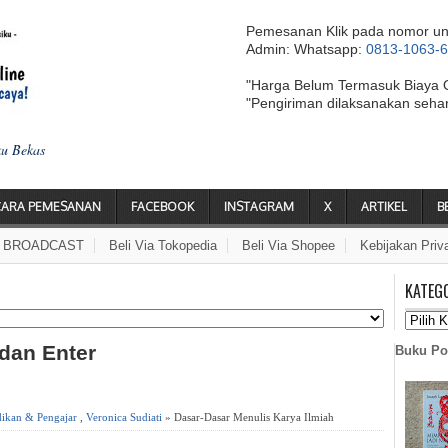
Pemesanan Klik pada nomor un
Admin: Whatsapp:
0813-1063-
"Harga Belum Termasuk Biaya 
"Pengiriman dilaksanakan seha
ku Bekas
CARA PEMESANAN
FACEBOOK
INSTAGRAM
X
ARTIKEL
B
A BROADCAST
Beli Via Tokopedia
Beli Via Shopee
Kebijakan Priv
KATEG
 dan Enter
Buku Po
dikan & Pengajar
,
Veronica Sudiati
» Dasar-Dasar Menulis Karya Ilmiah