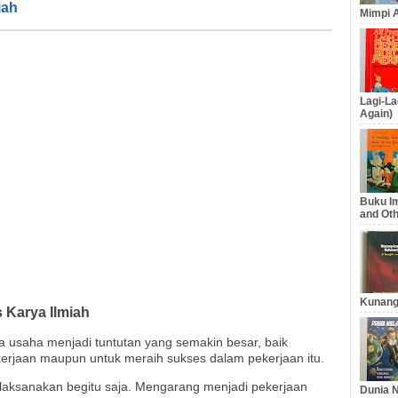
iah
Mimpi A
Lagi-La
Again)
Buku Im
and Oth
Kunang
 Karya Ilmiah
a usaha menjadi tuntutan yang semakin besar, baik
erjaan maupun untuk meraih sukses dalam pekerjaan itu.
aksanakan begitu saja. Mengarang menjadi pekerjaan
Dunia N