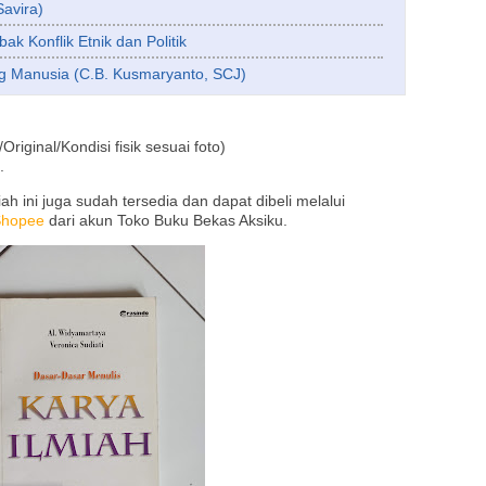
Savira)
bak Konflik Etnik dan Politik
ng Manusia (C.B. Kusmaryanto, SCJ)
ginal/Kondisi fisik sesuai foto)
.
h ini juga sudah tersedia dan dapat dibeli melalui
Shopee
dari akun Toko Buku Bekas Aksiku.