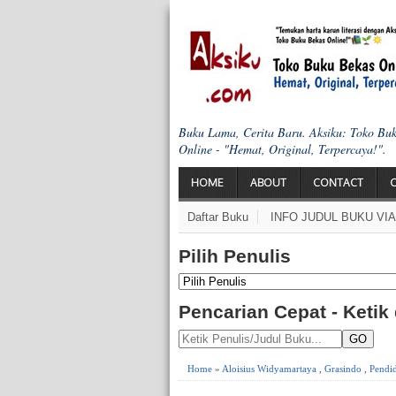
Buku Lama, Cerita Baru. Aksiku: Toko Bu
Online - "Hemat, Original, Terpercaya!".
HOME
ABOUT
CONTACT
Daftar Buku
INFO JUDUL BUKU VI
Pilih Penulis
Pencarian Cepat - Ketik
GO
Home
»
Aloisius Widyamartaya
,
Grasindo
,
Pendi