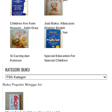
Lebih Asyik)
…
…
Children Are from
Jual Buku: Albucasis
Heaven - John Gray
(Dokter Bedah
PhD
Muslim Masyhur
Abad Ke-10)
…
…
Si Cacing dan
Special Education For
Kotoran
Special Children
Kesayangannya 2!
KATEGORI BUKU
…
…
Buku Populer Minggu Ini