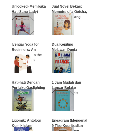
Unlocked (Membuka
Jual Novel Bekas:
Hati Sang Lady)
Memoirs of a Geisha,
Memoar Seorang
Geisha
…
…
Iyengar Yoga for
Dua Kepiting
Beginners: An
Melawan Dunia
Introduction to the
classic poses
…
…
Hati-hati Dengan
1 Jam Mudah dan
Perilaku Gaslighting
Lancar Belajar
Bahasa Prancis
…
…
Liqomik: Antologi
Eneagram (Mengenal
Komik Islami
9 Tipe Kepribadian
Manusia dengan