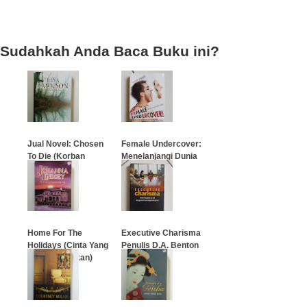
Sudahkah Anda Baca Buku ini?
Jual Novel: Chosen
Female Undercover:
To Die (Korban
Menelanjangi Dunia
Terpilih)
Lelaki
…
…
Home For The
Executive Charisma
Holidays (Cinta Yang
Penulis D.A. Benton
Menyembuhkan)
…
…